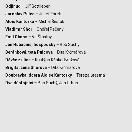
Odjinud
– Jiří Gottlieber
Jaroslav Pulec
– Josef Fárek
Alois Kantorka
– Michal Šesták
Vladimír Shoř
– Ondřej Pečený
Emil Obnos
– Vít Štastný
Jan Hubácius, hospodský
– Bob Suchý
Beránková, teta Pulcova
– Dita Krčmářová
Děvče z ulice
– Kristýna Kňákal Brožová
Brigita, žena Shořova
– Dita Krčmářová
Doubravka, dcera Aloise Kantorky
– Tereza Šťastná
Dva důstojníci
– Bob Suchý, Jan Urban