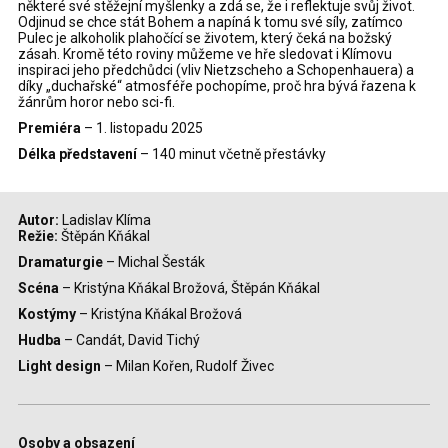
některé své stěžejní myšlenky a zdá se, že i reflektuje svůj život.
Odjinud se chce stát Bohem a napíná k tomu své síly, zatímco
Pulec
je alkoholik plahočící se životem,
ktery
čeká na božský
zásah.
Kromě této roviny můžeme ve hře sledovat i Klímovu
inspiraci jeho
předchůdci (vliv Nietzscheho a Schopenhauera) a
díky „duchařské“
atmosféře pochopíme, proč hra
bývá
řazena k
žánrům horor nebo sci-fi.
Premiéra
– 1. listopadu 2025
Délka představení
– 140 minut včetně přestávky
Autor:
Ladislav Klíma
Režie:
Štěpán Kňákal
Dramaturgie
– Michal Šesták
Scéna
– Kristýna Kňákal Brožová, Štěpán Kňákal
Kostýmy
– Kristýna Kňákal Brožová
Hudba
– Candát, David Tichý
Light design
– Milan Kořen, Rudolf Živec
Osoby a obsazení