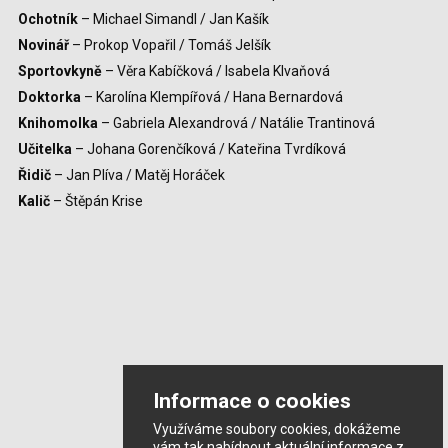
Ochotník
– Michael Simandl / Jan Kašík
Novinář
– Prokop Vopařil / Tomáš Jelšík
Sportovkyně
– Věra Kabíčková / Isabela Klvaňová
Doktorka
– Karolína Klempířová / Hana Bernardová
Knihomolka
– Gabriela Alexandrová / Natálie Trantinová
Učitelka
– Johana Gorenčíková / Kateřina Tvrdíková
Řidič
– Jan Plíva / Matěj Horáček
Kalič
– Štěpán Krise
Informace o cookies
Využíváme soubory cookies, dokážeme
vám tak nabídnout aktuální informace z