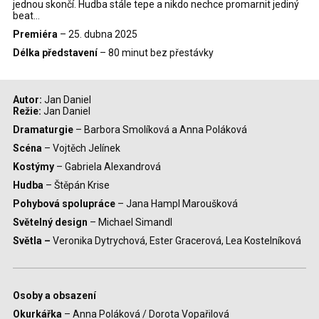
jednou skončí. Hudba stále tepe a nikdo nechce promarnit jediný
beat...
Premiéra
– 25. dubna 2025
Délka představení
– 80 minut bez přestávky
Autor:
Jan Daniel
Režie:
Jan Daniel
Dramaturgie
– Barbora Smolíková a Anna Poláková
Scéna
– Vojtěch Jelínek
Kostýmy
– Gabriela Alexandrová
Hudba
– Štěpán Krise
Pohybová spolupráce
– Jana Hampl Maroušková
Světelný design
– Michael Simandl
Světla –
Veronika Dytrychová, Ester Gracerová, Lea Kostelníková
Osoby a obsazení
Okurkářka
– Anna Poláková / Dorota Vopařilová