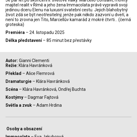
Je pár let po skončení II. světové války. Marcello Consalvi, movitý
majitel realit v Římě a jeho žena Immacolata právě vypravili svoji
jedinou dceru Elenu na luxusní svatební cestu. Jejich blahobytný
život zdá se být neotřesitelný, jenže pak někdo zazvoní u dveří, a
není to zrovna jen Tito, Marcellův kamarád z mokré čtvrti... (černá
groteska)
Premiéra
– 24. listopadu 2025
Délka představení
– 85 minut bez přestávky
Autor:
Gianni Clementi
Režie:
Klára Havránková
Překlad
– Alice Flemrová
Dramaturgie
– Klára Havránková
Scéna
– Klára Havránková, Ondřej Buchta
Kostýmy
– Dagmar Fajtová
Světla a zvuk
– Adam Hrdina
Osoby a obsazení
Immacolata
– Eva Jakubcová