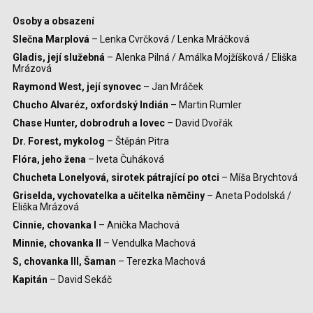
Osoby a obsazení
Slečna Marplová
– Lenka Cvrčková / Lenka Mráčková
Gladis, její služebná
– Alenka Pilná / Amálka Mojžíšková / Eliška
Mrázová
Raymond West, její synovec
– Jan Mráček
Chucho Alvaréz, oxfordský Indián
– Martin Rumler
Chase Hunter, dobrodruh a lovec
– David Dvořák
Dr. Forest, mykolog
– Štěpán Pitra
Flóra, jeho žena
– Iveta Čuháková
Chucheta Lonelyová, sirotek pátrající po otci
– Míša Brychtová
Griselda, vychovatelka a učitelka němčiny
– Aneta Podolská /
Eliška Mrázová
Cinnie, chovanka I
– Anička Machová
Minnie, chovanka II
– Vendulka Machová
S, chovanka III, Šaman
– Terezka Machová
Kapitán
– David Sekáč