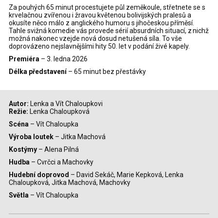
Za pouhých 65 minut procestujete půl zeměkoule, střetnete se s
krvelačnou zvířenou i žravou květenou bolivijských pralesů a
okusíte něco málo z anglického humoru s jihočeskou příměsí.
Tahle svižná komedie vás provede sérií absu
rdních situací, z nichž
možná nakonec vzejde nová
dosud
netušená síla
.
To
vše
doprovázeno nejslavnějšími hity 50. let v podání živé kapely.
Premiéra
– 3. ledna 2026
Délka představení
– 65 minut bez přestávky
Autor:
Lenka a Vít Chaloupkovi
Režie:
Lenka Chaloupková
Scéna
– Vít Chaloupka
Výroba loutek
– Jitka Machová
Kostýmy
– Alena Pilná
Hudba
– Cvrčci a Machovky
Hudební doprovod
– David Sekáč, Marie Kepková, Lenka
Chaloupková, Jitka Machová, Machovky
Světla
– Vít Chaloupka