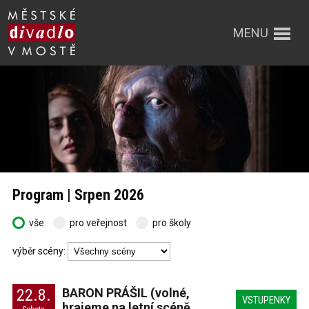
MENU
Program | Srpen 2026
vše
pro veřejnost
pro školy
výběr scény:
22.8.
BARON PRÁŠIL (volné,
VSTUPENKY
hrajeme na letní scéně