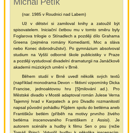
Michal Pětík
(nar. 1985 v Roudnici nad Labem)
Už v dětství si zamiloval knihy a zatoužil být
spisovatelem. Iniciační četbou mu v tomto směru byly
Foglarova trilogie o Stínadlech a později dílo Grahama
Greena (zejména romány Komedianti, Moc a sláva
nebo Konec dobrodružství). Po gymnázium absolvoval
studium na Vyšší odborné škole publicistiky v Praze
a později vystudoval divadelní dramaturgii na Janáčkově
akademii múzických umění v Brně.
Během studií v Brně uvedl několik svých textů
(například monodrama Devon – fiktivní vzpomínky Dicka
Francise, jednoaktovou hru [S]milování ad.). Pro
Městské divadlo v Mostě adaptoval román Julese Verna
Tajemný hrad v Karpatech a pro Divadlo rozmanitostí
napsal původní pohádku Půjdem spolu do betléma aneb
Františkův betlém (příběh na motivy prvního živého
betléma inscenovaného Františkem z Assisi). Je
autorem scénáře a hudby k filmu Sen o psu (režie
Tomáš Princ). Vytvořil hudbu k několika inscenacím.