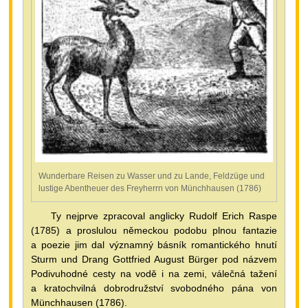
Wunderbare Reisen zu Wasser und zu Lande, Feldzüge und
lustige Abentheuer des Freyherrn von Münchhausen (1786)
Ty nejprve zpracoval anglicky Rudolf Erich Raspe
(1785) a proslulou německou podobu plnou fantazie
a poezie jim dal významný básník romantického hnutí
Sturm und Drang Gottfried August Bürger pod názvem
Podivuhodné cesty na vodě i na zemi, válečná tažení
a kratochvilná dobrodružství svobodného pána von
Münchhausen (1786).