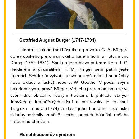
Gottfried August Bürger
(1747-1794)
Literární historie řadí básníka a prozaika G. A. Bürgera
do evropského preromantického literárního hnutí Sturm und
Drang (1752-1831). Spolu s jeho hlavním teoretikem J. G.
Herderem a dramatikem F. M. Klinger sem patřili ještě
Friedrich Schiller (a vytvořil tu svá nejlepší díla – Loupežníky
nebo Úklady a lásku) nebo J. W. Goethe. V poezii svými
baladami vynikl právě Bürger. V duchu preromantismu se ve
svém díle obrátil k lidovým tradicím, k příkladu starých
lidových a kramářských písní a mistrovsky je rozvinul.
Tragická Lenora (1774) a další jeho humorné i satirické
skladby ovlivnily značně tvorbu prvních básníků našeho
národního obrození.
Münchhausenův syndrom