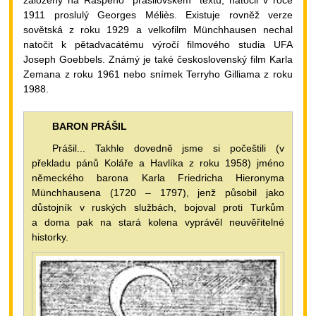
1911 proslulý Georges Méliès. Existuje rovněž verze
sovětská z roku 1929 a velkofilm Münchhausen nechal
natočit k pětadvacátému výročí filmového studia UFA
Joseph Goebbels. Známý je také československý film Karla
Zemana z roku 1961 nebo snímek Terryho Gilliama z roku
1988.
BARON PRÁŠIL
Prášil... Takhle dovedně jsme si počeštili (v
překladu pánů Koláře a Havlíka z roku 1958) jméno
německého barona Karla Friedricha Hieronyma
Münchhausena (1720 – 1797), jenž působil jako
důstojník v ruských službách, bojoval proti Turkům
a doma pak na stará kolena vyprávěl neuvěřitelné
historky.