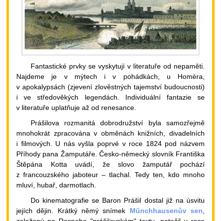
Fantastické prvky se vyskytují v literatuře od nepaměti.
Najdeme je v mýtech i v pohádkách, u Homéra,
v apokalypsách (zjevení zlověstných tajemství budoucnosti)
i ve středověkých legendách. Individuální fantazie se
v literatuře uplatňuje až od renesance.
Prášilova rozmanitá dobrodružství byla samozřejmě
mnohokrát zpracována v obměnách knižních, divadelních
i filmových. U nás vyšla poprvé v roce 1824 pod názvem
Příhody pana Žamputáře. Česko-německý slovník Františka
Štěpána Kotta uvádí, že slovo žamputář pochází
z francouzského jaboteur – tlachal. Tedy ten, kdo mnoho
mluví, hubař, darmotlach.
Do kinematografie se Baron Prášil dostal již na úsvitu
jejích dějin. Krátký němý snímek
Münchhausenův sen
,
založený na Raspeho "prášilovském" textu, natočil v roce