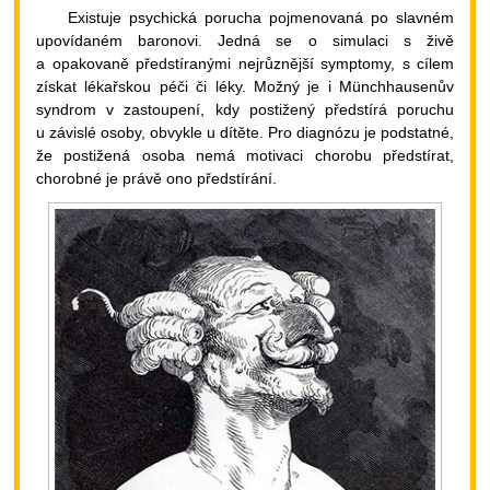
Existuje psychická porucha pojmenovaná po slavném
upovídaném baronovi. Jedná se o simulaci s živě
a opakovaně předstíranými nejrůznější symptomy, s cílem
získat lékařskou péči či léky. Možný je i Münchhausenův
syndrom v zastoupení, kdy postižený předstírá poruchu
u závislé osoby, obvykle u dítěte. Pro diagnózu je podstatné,
že postižená osoba nemá motivaci chorobu předstírat,
chorobné je právě ono předstírání.