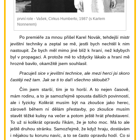
první role - Vašek, Cirkus Humberto, 1987 (s Karlem
Nonnerem)
Po premiéře za mnou přišel Karel Novák, tehdejší mistr
jevištní techniky a zeptal se mě, jestli bych nechtěl k nim
nastoupit. Že bych měl mimo jiné blíž k hraní, než kdybych
byl v propagaci. A protože mě to vždycky lákalo a hraní mě
hrozně bavilo, okamžitě jsem souhlasil.
Pracuješ sice v jevištní technice, ale mezi herci jsi skoro
častěji než tam. Jak se ti to daří všechno skloubit?
Čím jsem starší, tím je to horší. A to nejen časově,
mám rodinu, a to je samozřejmě spousta dalších povinností,
ale i fyzicky. Kolikrát musím být na zkoušce jako herec,
zároveň během ní dělám přestavby, po zkoušce musím
stavět těžké kulisy na večer a potom ještě hrát představení.
To už si kolikrát opravdu říkám, že je toho moc. Má to ale
ještě druhou stránku. Samozřejmě, že když hraju, dostávám
i nějakou tu korunu navíc, a to se často opravdu hodí. Co si