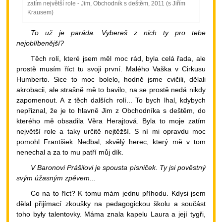
zatím největší role - Jim, Obchodník s deštěm, 2011 (s Jiřím
Krausem)
To už je paráda. Vybereš z nich ty pro tebe
nejoblíbenější?
Těch rolí, které jsem měl moc rád, byla celá řada, ale
prostě musím říct tu svoji první. Malého Vaška v Cirkusu
Humberto. Sice to moc bolelo, hodně jsme cvičili, dělali
akrobacii, ale strašně mě to bavilo, na se prostě nedá nikdy
zapomenout. A z těch dalších rolí... To bych lhal, kdybych
nepřiznal, že je to hlavně Jim z Obchodníka s deštěm, do
kterého mě obsadila Věra Herajtová. Byla to moje zatím
největší role a taky určitě nejtěžší. S ní mi opravdu moc
pomohl František Nedbal, skvělý herec, který mě v tom
nenechal a za to mu patří můj dík.
V Baronovi Prášilovi je spousta písniček. Ty jsi pověstný
svým úžasným zpěvem...
Co na to říct? K tomu mám jednu příhodu. Kdysi jsem
dělal přijímací zkoušky na pedagogickou školu a součást
toho byly talentovky. Máma znala kapelu Laura a její tygři,