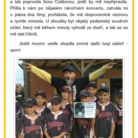
a tak poprosila Ilonu Czákovou, jestli by mě nepřipravila.
Přišla k nám po nějakém náročném koncertu, zahrála mi
u piána dva tóny, prohlásila, že mě stoprocentně vezmou
a rychle zmizela. U zkoušky byl nějaký pedantský soudruh
učitel, který mě během minuty vyhodil ze dveří, a tak se ze
mě stal číšník.
Ještě musím vedle divadla zmínit další tvoji vášeň -
sport.