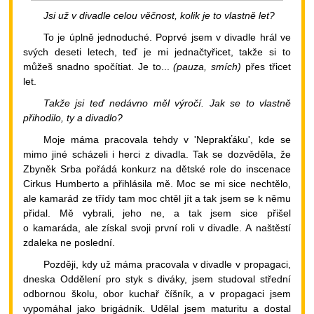
Jsi už v divadle celou věčnost, kolik je to vlastně let?
To je úplně jednoduché. Poprvé jsem v divadle hrál ve
svých deseti letech, teď je mi jednačtyřicet, takže si to
můžeš snadno spočítiat. Je to...
(pauza, smích)
přes třicet
let.
Takže jsi teď nedávno měl výročí. Jak se to vlastně
přihodilo, ty a divadlo?
Moje máma pracovala tehdy v 'Neprakťáku', kde se
mimo jiné scházeli i herci z divadla. Tak se dozvěděla, že
Zbyněk Srba pořádá konkurz na dětské role do inscenace
Cirkus Humberto a přihlásila mě. Moc se mi sice nechtělo,
ale kamarád ze třídy tam moc chtěl jít a tak jsem se k němu
přidal. Mě vybrali, jeho ne, a tak jsem sice přišel
o kamaráda, ale získal svoji první roli v divadle. A naštěstí
zdaleka ne poslední.
Později, kdy už máma pracovala v divadle v propagaci,
dneska Oddělení pro styk s diváky, jsem studoval střední
odbornou školu, obor kuchař číšník, a v propagaci jsem
vypomáhal jako brigádník. Udělal jsem maturitu a dostal