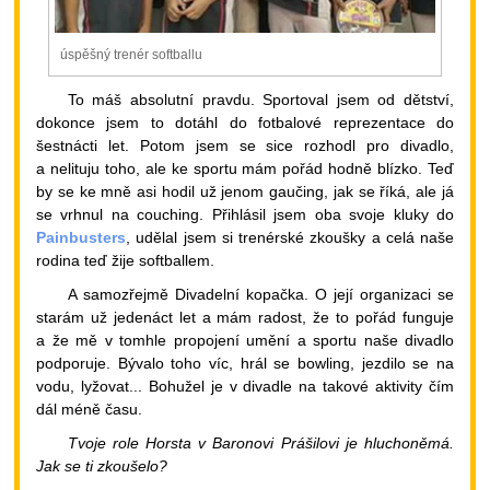
úspěšný trenér softballu
To máš absolutní pravdu. Sportoval jsem od dětství,
dokonce jsem to dotáhl do fotbalové reprezentace do
šestnácti let. Potom jsem se sice rozhodl pro divadlo,
a nelituju toho, ale ke sportu mám pořád hodně blízko. Teď
by se ke mně asi hodil už jenom gaučing, jak se říká, ale já
se vrhnul na couching. Přihlásil jsem oba svoje kluky do
Painbusters
, udělal jsem si trenérské zkoušky a celá naše
rodina teď žije softballem.
A samozřejmě Divadelní kopačka. O její organizaci se
starám už jedenáct let a mám radost, že to pořád funguje
a že mě v tomhle propojení umění a sportu naše divadlo
podporuje. Bývalo toho víc, hrál se bowling, jezdilo se na
vodu, lyžovat... Bohužel je v divadle na takové aktivity čím
dál méně času.
Tvoje role Horsta v Baronovi Prášilovi je hluchoněmá.
Jak se ti zkoušelo?