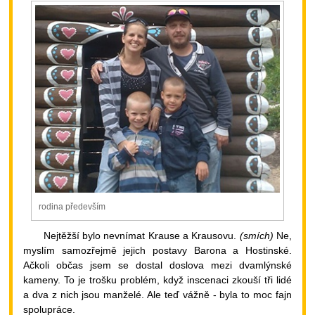
rodina především
Nejtěžší bylo nevnímat Krause a Krausovu.
(smích)
Ne,
myslím samozřejmě jejich postavy Barona a Hostinské.
Ačkoli občas jsem se dostal doslova mezi dvamlýnské
kameny. To je trošku problém, když inscenaci zkouší tři lidé
a dva z nich jsou manželé. Ale teď vážně - byla to moc fajn
spolupráce.