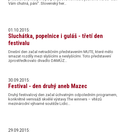
Vám chutná, páni". Slovenský her…
01.10.2015:
Sluchátka, popelnice i guláš - třetí den
festivalu
Dnešní den začal netradičním představením MUTE, které mělo
smazat rozdíly mezi slyšícími a neslyšícími. Toto představení
zprostředkovalo divadlo DAMÚZ…
30.09.2015:
Festival - den druhý aneb Mazec
Druhý festivalový den začal úchvatným odpoledním programem,
konkrétně vernisáží skvělé výstavy The winners – vítězů
mezinárodní výtvarné soutěže Lidic…
29.09.2015: