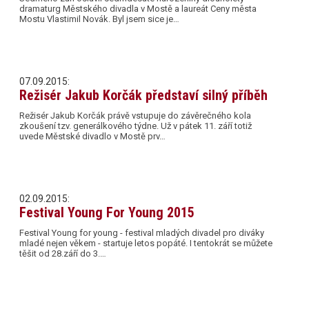
dramaturg Městského divadla v Mostě a laureát Ceny města
Mostu Vlastimil Novák. Byl jsem sice je…
07.09.2015:
Režisér Jakub Korčák představí silný příběh
Režisér Jakub Korčák právě vstupuje do závěrečného kola
zkoušení tzv. generálkového týdne. Už v pátek 11. září totiž
uvede Městské divadlo v Mostě prv…
02.09.2015:
Festival Young For Young 2015
Festival Young for young - festival mladých divadel pro diváky
mladé nejen věkem - startuje letos popáté. I tentokrát se můžete
těšit od 28.září do 3.…