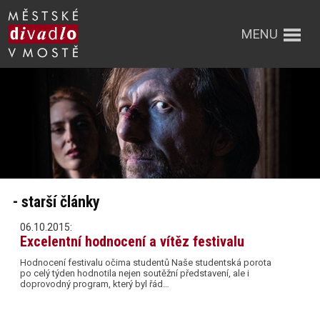
MENU
- starší články
06.10.2015:
Excelentní hodnocení a vítěz festivalu
Hodnocení festivalu očima studentů Naše studentská porota
po celý týden hodnotila nejen soutěžní představení, ale i
doprovodný program, který byl řád…