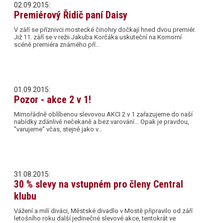
02.09.2015:
Premiérový Řidič paní Daisy
V září se příznivci mostecké činohry dočkají hned dvou premiér.
Již 11. září se v režii Jakuba Korčáka uskuteční na Komorní
scéně premiéra známého pří…
01.09.2015:
Pozor - akce 2 v 1!
Mimořádně oblíbenou slevovou AKCI 2 v 1 zařazujeme do naší
nabídky zdánlivě nečekaně a bez varování... Opak je pravdou,
"varujeme" včas, stejně jako v…
31.08.2015:
30 % slevy na vstupném pro členy Central
klubu
Vážení a milí diváci, Městské divadlo v Mostě připravilo od září
letošního roku další jedinečné slevové akce, tentokrát ve