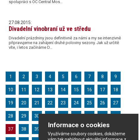
spolupráci s OC Central Mos…
27.08.2015:
Divadelní vinobraní už ve středu
Divadelní prázdniny jsou definitivně za námi a my se intenzivně
připravujeme na zahájení druhé poloviny sezony. Jak už určitě
víte, i letos začínáme D…
1
2
3
4
5
6
7
8
9
10
11
12
13
14
15
16
17
18
19
20
21
22
23
24
25
26
27
28
29
30
31
32
33
34
35
36
Informace o cookies
37
38
39
40
41
42
43
44
45
Využíváme soubory cookies, dokážeme
vám tak nabídnout aktuální informace z