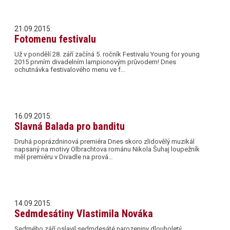
21.09.2015:
Fotomenu festivalu
Už v pondělí 28. září začíná 5. ročník Festivalu Young for young
2015 prvním divadelním lampionovým průvodem! Dnes
ochutnávka festivalového menu ve f…
16.09.2015:
Slavná Balada pro banditu
Druhá poprázdninová premiéra Dnes skoro zlidovělý muzikál
napsaný na motivy Olbrachtova románu Nikola Šuhaj loupežník
měl premiéru v Divadle na prová…
14.09.2015:
Sedmdesátiny Vlastimila Nováka
Sedmého září oslavil sedmdesáté narozeniny dlouholetý