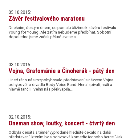
05.10.2015:
Závěr festivalového maratonu
Dnešním, šestým dnem, se pomalu blížíme k závěru festivalu
Young for Young. Ale zatím nebudeme předbíhat. Sobotní
dopoledne jsme začali pěkně zvesela …
03.10.2015:
Vojna, Grafománie a Činoherák - pátý den
Hned ráno nás rozpohybovalo představení s názvem Vojna
pohybového divadla Body Voice Band. Herci zpívali, hráli a
hlavně tančili. Velmi nás překvapila…
02.10.2015:
Oneman show, loutky, koncert - čtvrtý den
Odbyla desátá a téměř vyprodané hlediště čekalo na další
představení, kterým byla pohybová komedie jednoho herce "Jak