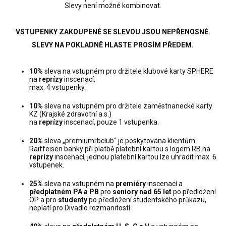
Slevy není možné kombinovat.
VSTUPENKY ZAKOUPENÉ SE SLEVOU JSOU NEPŘENOSNÉ.
SLEVY NA POKLADNĚ HLASTE PROSÍM PŘEDEM.
10%
sleva na vstupném pro držitele klubové karty SPHERE
na
reprízy
inscenací,
max. 4 vstupenky.
10%
sleva na vstupném pro držitele zaměstnanecké karty
KZ (Krajské zdravotní a.s.)
na
reprízy
inscenací, pouze 1 vstupenka.
20%
sleva „premiumrbclub“ je poskytována klientům
Raiffeisen banky při platbě platební kartou s logem RB na
reprízy
inscenací, jednou platební kartou lze uhradit max. 6
vstupenek.
25%
sleva na vstupném na
premiéry
inscenací a
předplatném PA a PB
pro
seniory nad 65
let
po předložení
OP a pro
studenty
po předložení studentského průkazu,
neplatí pro Divadlo rozmanitostí.