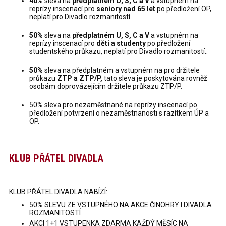
40%
sleva na
předplatném U, S, C a V
a vstupném na
reprízy inscenací pro
seniory nad 65
let
po předložení OP,
neplatí pro Divadlo rozmanitostí.
50%
sleva na
předplatném U, S, C a V
a vstupném na
reprízy inscenací pro
děti a studenty
po předložení
studentského průkazu, neplatí pro Divadlo rozmanitostí..
50%
sleva na předplatném
a vstupném na pro držitele
průkazu
ZTP a ZTP/P,
tato sleva je poskytována rovněž
osobám doprovázejícím držitele průkazu ZTP/P.
50% sleva pro nezaměstnané na reprízy inscenací po
předložení potvrzení o nezaměstnanosti s razítkem ÚP a
OP.
KLUB PŘÁTEL DIVADLA
KLUB PŘÁTEL DIVADLA NABÍZÍ:
50% SLEVU ZE VSTUPNÉHO NA AKCE ČINOHRY I DIVADLA
ROZMANITOSTÍ
AKCI 1+1 VSTUPENKA ZDARMA KAŽDÝ MĚSÍC NA