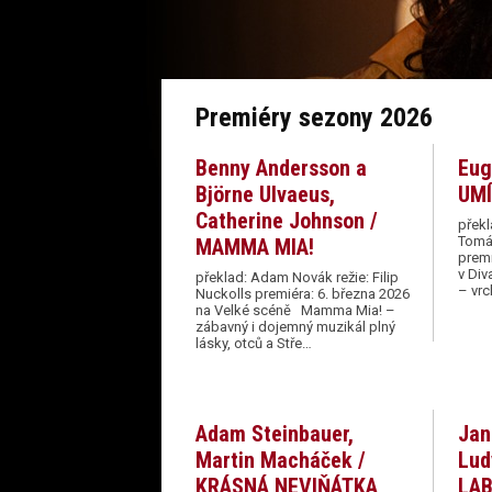
Premiéry sezony 2026
Benny Andersson a
Eug
Björne Ulvaeus,
UM
Catherine Johnson /
překl
Tomáš
MAMMA MIA!
premi
v Div
překlad: Adam Novák režie: Filip
– vrc
Nuckolls premiéra: 6. března 2026
na Velké scéně Mamma Mia! –
zábavný i dojemný muzikál plný
lásky, otců a Stře…
Adam Steinbauer,
Jan
Martin Macháček /
Lud
KRÁSNÁ NEVIŇÁTKA
LAB