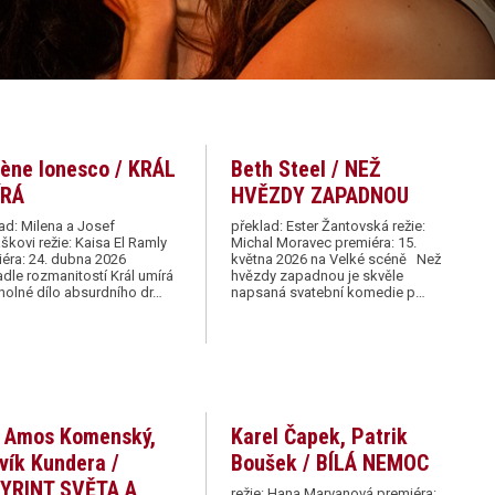
ène Ionesco / KRÁL
Beth Steel / NEŽ
ÍRÁ
HVĚZDY ZAPADNOU
ad: Milena a Josef
překlad: Ester Žantovská režie:
kovi režie: Kaisa El Ramly
Michal Moravec premiéra: 15.
éra: 24. dubna 2026
května 2026 na Velké scéně Než
adle rozmanitostí Král umírá
hvězdy zapadnou je skvěle
holné dílo absurdního dr…
napsaná svatební komedie p…
 Amos Komenský,
Karel Čapek, Patrik
vík Kundera /
Boušek / BÍLÁ NEMOC
YRINT SVĚTA A
režie: Hana Marvanová premiéra: