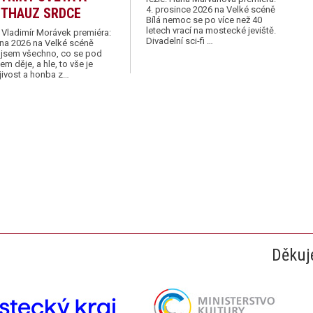
4. prosince 2026 na Velké scéně
STHAUZ SRDCE
Bílá nemoc se po více než 40
letech vrací na mostecké jeviště.
: Vladimír Morávek premiéra:
Divadelní sci-fi …
íjna 2026 na Velké scéně
 jsem všechno, co se pod
em děje, a hle, to vše je
jivost a honba z…
Děkuj