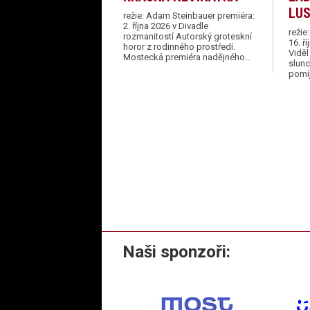
LU
režie: Adam Steinbauer premiéra:
2. října 2026 v Divadle
režie
rozmanitostí Autorský groteskní
16. ř
horor z rodinného prostředí.
Viděl
Mostecká premiéra nadějného…
slunc
pomí
Naši sponzoři: