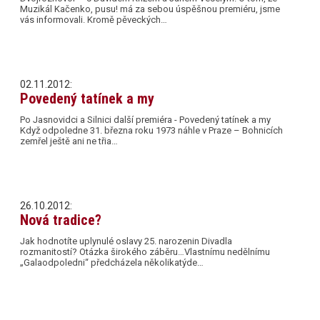
Muzikál Kačenko, pusu! má za sebou úspěšnou premiéru, jsme
vás informovali. Kromě pěveckých…
02.11.2012:
Povedený tatínek a my
Po Jasnovidci a Silnici další premiéra - Povedený tatínek a my
Když odpoledne 31. března roku 1973 náhle v Praze – Bohnicích
zemřel ještě ani ne třia…
26.10.2012:
Nová tradice?
Jak hodnotíte uplynulé oslavy 25. narozenin Divadla
rozmanitostí? Otázka širokého záběru…Vlastnímu nedělnímu
„Galaodpoledni“ předcházela několikatýde…