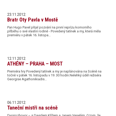
23.11.2012:
Bratr Oty Pavla v Mostě
Pan Hugo Pavel přijal pozvání na první reprízu komorního
příběhu o své vlastní rodině - Povedený tatínek a my, která měla
premiéru v pátek 16. listopa…
12.11.2012:
ATHÉNY – PRAHA – MOST
Premiéra hry Povedený tatínek a my je naplánována na Scéně na
točně v pátek 16. listopadu v 19. 30 hodin.Nelehký úděl režiséra
Georgise Agathonikiadis…
06.11.2012:
Taneční mistři na scéně
Dvojrozhovor – s Davidem Křížem a Janem Veselým. O tom, že