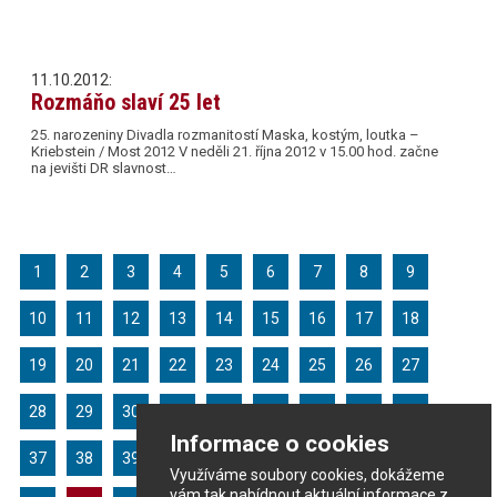
11.10.2012:
Rozmáňo slaví 25 let
25. narozeniny Divadla rozmanitostí Maska, kostým, loutka –
Kriebstein / Most 2012 V neděli 21. října 2012 v 15.00 hod. začne
na jevišti DR slavnost…
1
2
3
4
5
6
7
8
9
10
11
12
13
14
15
16
17
18
19
20
21
22
23
24
25
26
27
28
29
30
31
32
33
34
35
36
Informace o cookies
37
38
39
40
41
42
43
44
45
Využíváme soubory cookies, dokážeme
vám tak nabídnout aktuální informace z