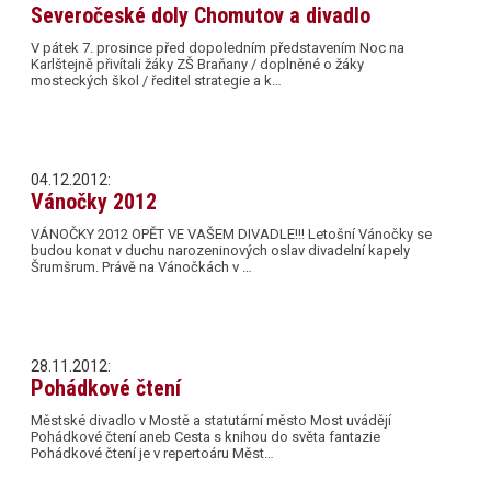
Severočeské doly Chomutov a divadlo
V pátek 7. prosince před dopoledním představením Noc na
Karlštejně přivítali žáky ZŠ Braňany / doplněné o žáky
mosteckých škol / ředitel strategie a k…
04.12.2012:
Vánočky 2012
VÁNOČKY 2012 OPĚT VE VAŠEM DIVADLE!!! Letošní Vánočky se
budou konat v duchu narozeninových oslav divadelní kapely
Šrumšrum. Právě na Vánočkách v …
28.11.2012:
Pohádkové čtení
Městské divadlo v Mostě a statutární město Most uvádějí
Pohádkové čtení aneb Cesta s knihou do světa fantazie
Pohádkové čtení je v repertoáru Měst…