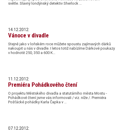
světle. Slavný londýnský detektiv Sherlock …
14.12.2012:
Vánoce v divadle
Stejně jako v loňském roce můžete spoustu zajímavých dárků
nakoupit u nás v divadle. I letos totiž nabízíme Dárkové poukazy
v hodnotě 250, 350 a 600 K…
11.12.2012:
Premiéra Pohádkového čtení
O projektu Městského divadla a statutárního města Mostu -
Pohádkové čtení jsme vás informovali / viz. níže /. Premiéra
Pošťácké pohádky Karla Čapka v …
07.12.2012: