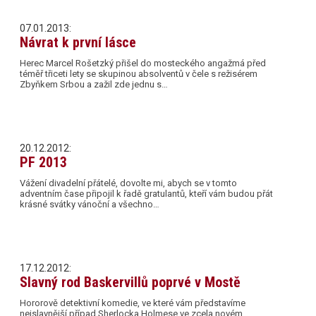
07.01.2013:
Návrat k první lásce
Herec Marcel Rošetzký přišel do mosteckého angažmá před
téměř třiceti lety se skupinou absolventů v čele s režisérem
Zbyňkem Srbou a zažil zde jednu s…
20.12.2012:
PF 2013
Vážení divadelní přátelé, dovolte mi, abych se v tomto
adventním čase připojil k řadě gratulantů, kteří vám budou přát
krásné svátky vánoční a všechno…
17.12.2012:
Slavný rod Baskervillů poprvé v Mostě
Hororově detektivní komedie, ve které vám představíme
nejslavnější případ Sherlocka Holmese ve zcela novém