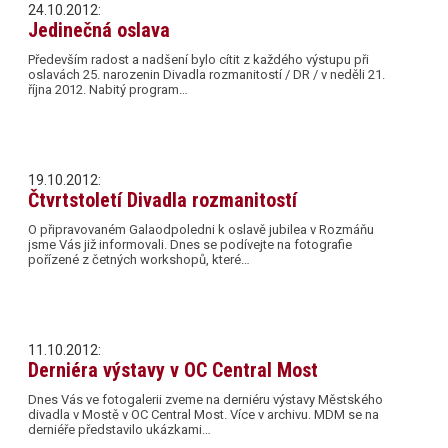
24.10.2012:
Jedinečná oslava
Především radost a nadšení bylo cítit z každého výstupu při
oslavách 25. narozenin Divadla rozmanitostí / DR / v neděli 21.
října 2012. Nabitý program…
19.10.2012:
Čtvrtstoletí Divadla rozmanitostí
O připravovaném Galaodpoledni k oslavě jubilea v Rozmáňu
jsme Vás již informovali. Dnes se podívejte na fotografie
pořízené z četných workshopů, které…
11.10.2012:
Derniéra výstavy v OC Central Most
Dnes Vás ve fotogalerii zveme na derniéru výstavy Městského
divadla v Mostě v OC Central Most. Více v archivu. MDM se na
derniéře představilo ukázkami…