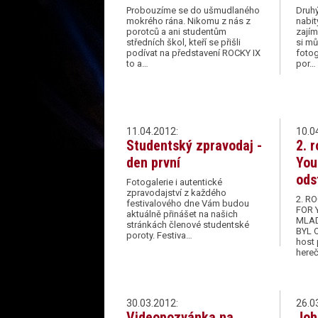
Probouzíme se do ušmudlaného
Druhý
mokrého rána. Nikomu z nás z
nabit
porotců a ani studentům
zajím
středních škol, kteří se přišli
si mů
podívat na představení ROCKY IX
fotog
to a…
por…
11.04.2012:
10.0
Studentský zpravodaj -
2. 
den první
You
ods
Fotogalerie i autentické
zpravodajství z každého
2. R
festivalového dne Vám budou
FOR 
aktuálně přinášet na našich
MLAD
stránkách členové studentské
BYL 
poroty. Festiva…
host p
here
30.03.2012:
26.0
Videopozvánka na
Joh