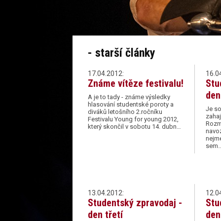
- starší články
17.04.2012:
16.0
Známe vítěze festivalu!
Stu
den
A je to tady - známe výsledky
hlasování studentské poroty a
Je so
diváků letošního 2.ročníku
zahaj
Festivalu Young for young 2012,
Rozma
který skončil v sobotu 14. dubn…
navo
nejme
sem
13.04.2012:
12.0
Studentský zpravodaj -
Stu
den třetí
den