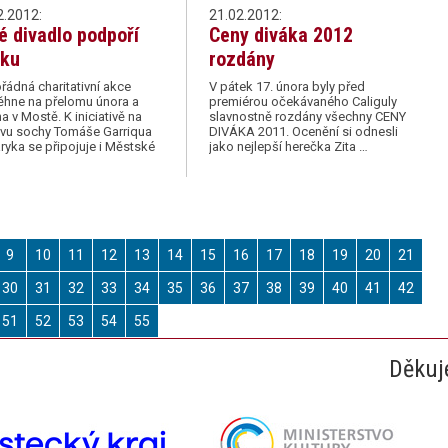
2.2012:
21.02.2012:
é divadlo podpoří
Ceny diváka 2012
rku
rozdány
ádná charitativní akce
V pátek 17. února byly před
ěhne na přelomu února a
premiérou očekávaného Caliguly
a v Mostě. K iniciativě na
slavnostně rozdány všechny CENY
vu sochy Tomáše Garriqua
DIVÁKA 2011. Ocenění si odnesli
yka se připojuje i Městské
jako nejlepší herečka Zita …
9
10
11
12
13
14
15
16
17
18
19
20
21
30
31
32
33
34
35
36
37
38
39
40
41
42
51
52
53
54
55
Děkuj