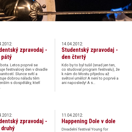
4.2012:
14.04.2012:
dentský zpravodaj -
Studentský zpravodaj -
 pátý
den čtvrtý
bota. Letos poprvé se
Kdo by to byl tušil (snad jen ten,
uje festivalový den v divadle
co studoval program festivalu), že
nitostí. Slunce svítí a
k nám do Mostu přijedou až
zuje dobrou náladu těm
světoví umělci! A není to poprvé a
nším s dospěláky, kteří
ani naposledy! A s…
…
4.2012:
11.04.2012:
dentský zpravodaj -
Happening Dole v dole
 druhý
Divadelní festival Young for