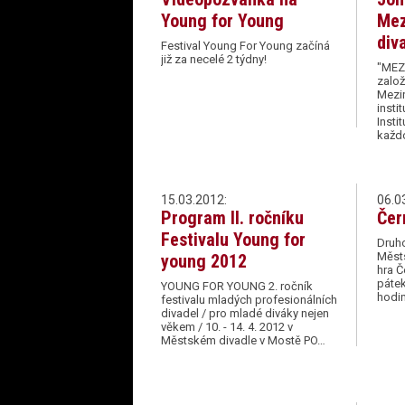
Young for Young
Mez
div
Festival Young For Young začíná
již za necelé 2 týdny!
"MEZ
založ
Mezi
insti
Insti
každ
15.03.2012:
06.0
Program II. ročníku
Čer
Festivalu Young for
Druh
Měst
young 2012
hra Č
pátek
YOUNG FOR YOUNG 2. ročník
hodin
festivalu mladých profesionálních
divadel / pro mladé diváky nejen
věkem / 10. - 14. 4. 2012 v
Městském divadle v Mostě PO…