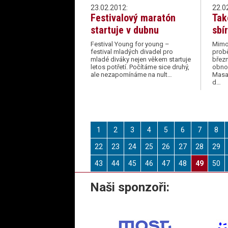
23.02.2012:
22.0
Festivalový maratón
Tak
startuje v dubnu
sbí
Festival Young for young –
Mimoř
festival mladých divadel pro
prob
mladé diváky nejen věkem startuje
březn
letos potřetí. Počítáme sice druhý,
obno
ale nezapomínáme na nult…
Masar
d…
1
2
3
4
5
6
7
8
22
23
24
25
26
27
28
29
43
44
45
46
47
48
49
50
Naši sponzoři: