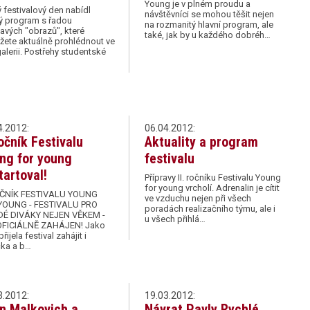
Young je v plném proudu a
 festivalový den nabídl
návštěvníci se mohou těšit nejen
ý program s řadou
na rozmanitý hlavní program, ale
avých "obrazů", které
také, jak by u každého dobréh…
žete aktuálně prohlédnout ve
alerii. Postřehy studentské
4.2012:
06.04.2012:
ročník Festivalu
Aktuality a program
ng for young
festivalu
tartoval!
Přípravy II. ročníku Festivalu Young
for young vrcholí. Adrenalin je cítit
OČNÍK FESTIVALU YOUNG
ve vzduchu nejen při všech
YOUNG - FESTIVALU PRO
poradách realizačního týmu, ale i
É DIVÁKY NEJEN VĚKEM -
u všech přihlá…
OFICIÁLNĚ ZAHÁJEN! Jako
řijela festival zahájit i
čka a b…
3.2012:
19.03.2012:
n Malkovich a
Návrat Pavly Rychlé