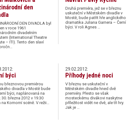
inárodní den
Druhá premiéra, jež se v březnu
uskuteční v Městském divadle v
adla
Mostě, bude patřit hře anglického
dramatika Juliana Garnera – Černí
INÁRODNÍ DEN DIVADLA byl
býci. V roli Agnes …
en v roce 1961
národním divadelním
tutem (International Theatre
tute – ITI). Tento den slaví
oročn…
3.2012:
29.02.2012:
ní býci
Příhody jedné noci
ou březnovou premiérou
V březnu se uskuteční v
ského divadla v Mostě bude
Městském divadle hned dvě
erní býci, naplánovaná na
premiéry. Přesto se však
 30. března 2012 v 19.30
mosteckému divákovi naskytne
 na Komorní scéně. V režii…
příležitost vidět ne dvě, ale tři hry.
Jak je …