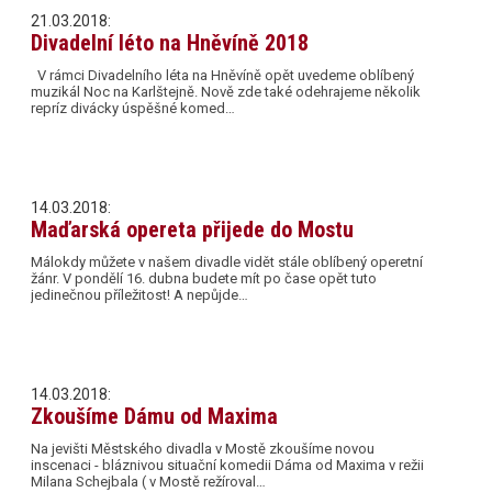
21.03.2018:
Divadelní léto na Hněvíně 2018
V rámci Divadelního léta na Hněvíně opět uvedeme oblíbený
muzikál Noc na Karlštejně. Nově zde také odehrajeme několik
repríz divácky úspěšné komed…
14.03.2018:
Maďarská opereta přijede do Mostu
Málokdy můžete v našem divadle vidět stále oblíbený operetní
žánr. V pondělí 16. dubna budete mít po čase opět tuto
jedinečnou příležitost! A nepůjde…
14.03.2018:
Zkoušíme Dámu od Maxima
Na jevišti Městského divadla v Mostě zkoušíme novou
inscenaci - bláznivou situační komedii Dáma od Maxima v režii
Milana Schejbala ( v Mostě režíroval…