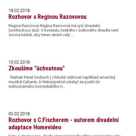
18.02.2018:
Rozhovor s Reginou Razovovou
Regina Razovová Regina Razovová má ryzí divadelní
(uměleckou) duši. V kontextu českého i světového divadla není
zrovna běžné, aby herec strávil celý …
10.02.2018:
Zkoušíme "úchvatnou"
Režisér Pavel Ondruch ( v Mostě režíroval například americký
muzikál Cabaret, či Nebezpečné vztahy) se pustil do
světoznámého komediálního ti…
05.02.2018:
Rozhovor s C.Fischerem - autorem divadelní
adaptace Homevideo