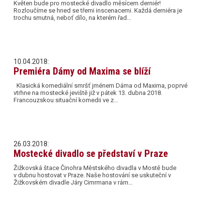
Květen bude pro mostecké divadlo měsícem derniér!
Rozloučíme se hned se třemi inscenacemi. Každá derniéra je
trochu smutná, neboť dílo, na kterém řad…
10.04.2018:
Premiéra Dámy od Maxima se blíží
Klasická komediální smršť jménem Dáma od Maxima, poprvé
vtrhne na mostecké jeviště již v pátek 13. dubna 2018.
Francouzskou situační komedii ve z…
26.03.2018:
Mostecké divadlo se představí v Praze
Žižkovská štace Činohra Městského divadla v Mostě bude
v dubnu hostovat v Praze. Naše hostování se uskuteční v
Žižkovském divadle Járy Cimrmana v rám…