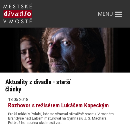
MENU
Aktuality z divadla - starší
články
18.05.2018:
Rozhovor s režisérem Lukášem Kopeckým
Prožil mládí v Polabí, kde se věnoval převážně sportu. V rodném
Brandýse nad Labem maturoval na Gymnáziu J. S. Machara.
Poté už ho souhra okolností za…