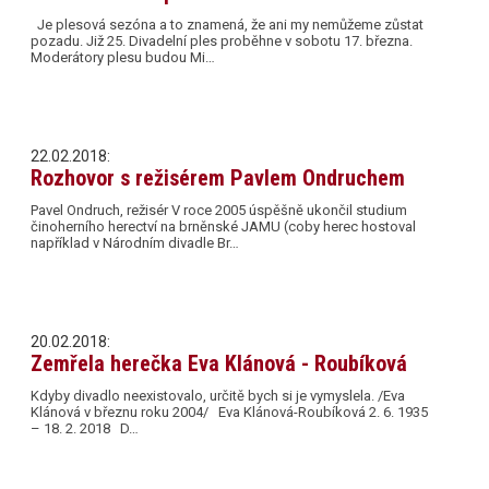
Je plesová sezóna a to znamená, že ani my nemůžeme zůstat
pozadu. Již 25. Divadelní ples proběhne v sobotu 17. března.
Moderátory plesu budou Mi…
22.02.2018:
Rozhovor s režisérem Pavlem Ondruchem
Pavel Ondruch, režisér V roce 2005 úspěšně ukončil studium
činoherního herectví na brněnské JAMU (coby herec hostoval
například v Národním divadle Br…
20.02.2018:
Zemřela herečka Eva Klánová - Roubíková
Kdyby divadlo neexistovalo, určitě bych si je vymyslela. /Eva
Klánová v březnu roku 2004/ Eva Klánová-Roubíková 2. 6. 1935
– 18. 2. 2018 D…