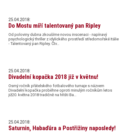
25.04.2018:
Do Mostu míří talentovaný pan Ripley
Od poloviny dubna zkoušíme novou inscenaci - napínavý
psychologický thriller z idylického prostředí středomořské Itálie
- Talentovaný pan Ripley. Čtv…
25.04.2018:
Divadelní kopačka 2018 již v květnu!
Osmý ročník přátelského fotbalového turnaje s názvem
Divadelní kopačka proběhne oproti minulým ročníkům letos
již20. května 2018 tradičně na hřišti Ba…
25.04.2018:
Saturnin, Habaďúra a Postřižiny naposledy!