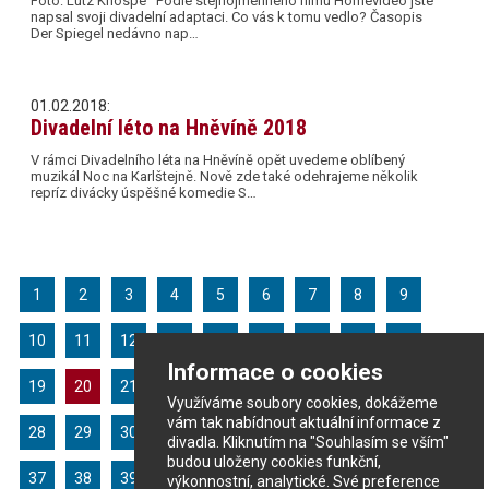
Foto: Lutz Knospe Podle stejnojmenného filmu Homevideo jste
napsal svoji divadelní adaptaci. Co vás k tomu vedlo? Časopis
Der Spiegel nedávno nap…
01.02.2018:
Divadelní léto na Hněvíně 2018
V rámci Divadelního léta na Hněvíně opět uvedeme oblíbený
muzikál Noc na Karlštejně. Nově zde také odehrajeme několik
repríz divácky úspěšné komedie S…
1
2
3
4
5
6
7
8
9
10
11
12
13
14
15
16
17
18
Informace o cookies
19
20
21
22
23
24
25
26
27
Využíváme soubory cookies, dokážeme
vám tak nabídnout aktuální informace z
28
29
30
31
32
33
34
35
36
divadla. Kliknutím na "Souhlasím se vším"
budou uloženy cookies funkční,
37
38
39
40
41
42
43
44
výkonnostní, analytické. Své preference