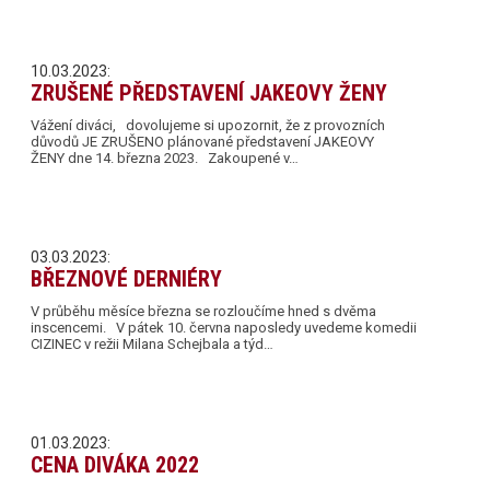
10.03.2023:
ZRUŠENÉ PŘEDSTAVENÍ JAKEOVY ŽENY
Vážení diváci, dovolujeme si upozornit, že z provozních
důvodů JE ZRUŠENO plánované představení JAKEOVY
ŽENY dne 14. března 2023. Zakoupené v…
03.03.2023:
BŘEZNOVÉ DERNIÉRY
V průběhu měsíce března se rozloučíme hned s dvěma
inscencemi. V pátek 10. června naposledy uvedeme komedii
CIZINEC v režii Milana Schejbala a týd…
01.03.2023:
CENA DIVÁKA 2022