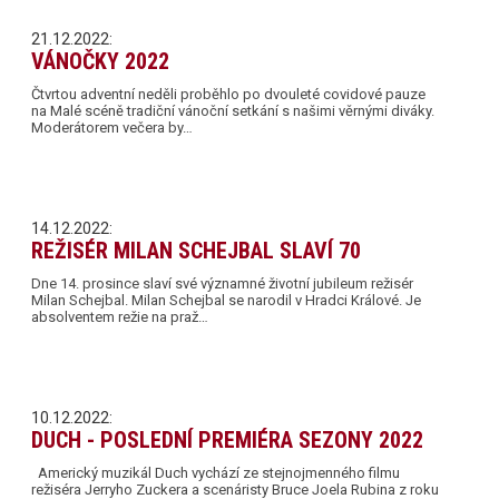
21.12.2022:
VÁNOČKY 2022
Čtvrtou adventní neděli proběhlo po dvouleté covidové pauze
na Malé scéně tradiční vánoční setkání s našimi věrnými diváky.
Moderátorem večera by…
14.12.2022:
REŽISÉR MILAN SCHEJBAL SLAVÍ 70
Dne 14. prosince slaví své významné životní jubileum režisér
Milan Schejbal. Milan Schejbal se narodil v Hradci Králové. Je
absolventem režie na praž…
10.12.2022:
DUCH - POSLEDNÍ PREMIÉRA SEZONY 2022
Americký muzikál Duch vychází ze stejnojmenného filmu
režiséra Jerryho Zuckera a scenáristy Bruce Joela Rubina z roku