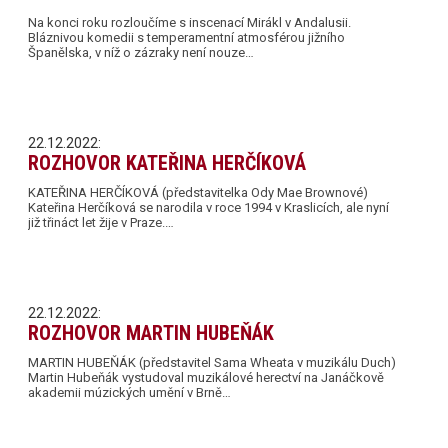
Na konci roku rozloučíme s inscenací Mirákl v Andalusii.
Bláznivou komedii s temperamentní atmosférou jižního
Španělska, v níž o zázraky není nouze…
22.12.2022:
ROZHOVOR KATEŘINA HERČÍKOVÁ
KATEŘINA HERČÍKOVÁ (představitelka Ody Mae Brownové)
Kateřina Herčíková se narodila v roce 1994 v Kraslicích, ale nyní
již třináct let žije v Praze.…
22.12.2022:
ROZHOVOR MARTIN HUBEŇÁK
MARTIN HUBEŇÁK (představitel Sama Wheata v muzikálu Duch)
Martin Hubeňák vystudoval muzikálové herectví na Janáčkově
akademii múzických umění v Brně…