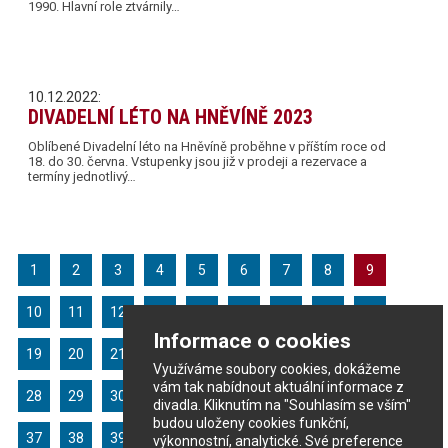
1990. Hlavní role ztvárnily…
10.12.2022:
DIVADELNÍ LÉTO NA HNĚVÍNĚ 2023
Oblíbené Divadelní léto na Hněvíně proběhne v příštím roce od
18. do 30. června. Vstupenky jsou již v prodeji a rezervace a
termíny jednotlivý…
1
2
3
4
5
6
7
8
9
10
11
12
13
14
15
16
17
18
Informace o cookies
19
20
21
22
23
24
25
26
27
Využíváme soubory cookies, dokážeme
vám tak nabídnout aktuální informace z
28
29
30
31
32
33
34
35
36
divadla. Kliknutím na "Souhlasím se vším"
budou uloženy cookies funkční,
37
38
39
40
41
42
43
44
výkonnostní, analytické. Své preference