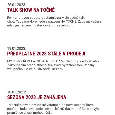
28.01.2023:
TALK SHOW NA TOČNĚ
První únorovou sobotu odstartuje na Malé scéně talk
show Tadeáše Horehledě s názvem NA TOČNĚ. Zábavný večer s
mladým hercem mostecké činohry a jeho p…
19.01.2023:
PŘEDPLATNÉ 2023 STÁLE V PRODEJI
MY CENY PŘEDPLATNÉHO NEZVEDÁME! Výhody předplatného
Zakoupením předplatného získáváte výraznou slevu z ceny
vstupného. Po celou divadelní sezonu …
18.01.2023:
SEZONA 2023 JE ZAHÁJENA
Městské divadlo v Mostě vstoupilo do nové sezony, která
nabídne řadu nevšedních divadelní zážitků. Kromě šesti nových
premiér se diváci mohou těši…