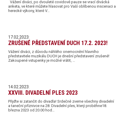
Vážení diváci, po dvouleté covidové pauze se vrací divácká
anketa, ve které můžete hlasovat pro Vaší oblíbenou inscenaci a
herecké výkony, které V…
17.02.2023:
ZRUŠENÉ PŘEDSTAVENÍ DUCH 17.2. 2023!
Vážení diváci, z důvodu náhlého onemocnění hlavního
představitele muzikálu DUCH je dnešní představení zrušené!
Zakoupené vstupenky je možné vrátit, …
14.02.2023:
XXVIII. DIVADELNÍ PLES 2023
Přijďte si zatančit do divadla! Srdečně zveme všechny divadelní
a taneční příznivce na 28. Divadelní ples, který proběhne18.
března 2023 od 20.00 hod…