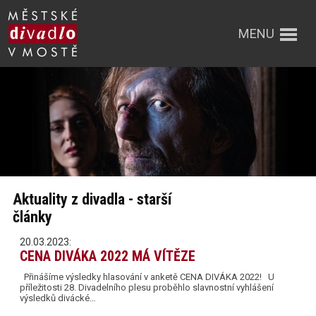
MENU
Aktuality z divadla - starší
články
20.03.2023:
CENA DIVÁKA 2022 MÁ VÍTĚZE
Přinášíme výsledky hlasování v anketě CENA DIVÁKA 2022! U
příležitosti 28. Divadelního plesu proběhlo slavnostní vyhlášení
výsledků divácké…