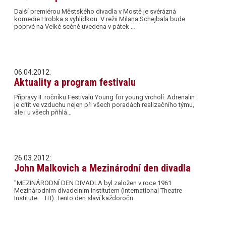
Další premiérou Městského divadla v Mostě je svérázná
komedie Hrobka s vyhlídkou. V režii Milana Schejbala bude
poprvé na Velké scéně uvedena v pátek …
06.04.2012:
Aktuality a program festivalu
Přípravy II. ročníku Festivalu Young for young vrcholí. Adrenalin
je cítit ve vzduchu nejen při všech poradách realizačního týmu,
ale i u všech přihlá…
26.03.2012:
John Malkovich a Mezinárodní den divadla
"MEZINÁRODNÍ DEN DIVADLA byl založen v roce 1961
Mezinárodním divadelním institutem (International Theatre
Institute – ITI). Tento den slaví každoročn…