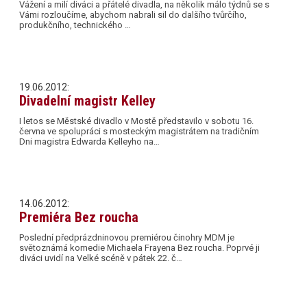
Vážení a milí diváci a přátelé divadla, na několik málo týdnů se s
Vámi rozloučíme, abychom nabrali sil do dalšího tvůrčího,
produkčního, technického …
19.06.2012:
Divadelní magistr Kelley
I letos se Městské divadlo v Mostě představilo v sobotu 16.
června ve spolupráci s mosteckým magistrátem na tradičním
Dni magistra Edwarda Kelleyho na…
14.06.2012:
Premiéra Bez roucha
Poslední předprázdninovou premiérou činohry MDM je
světoznámá komedie Michaela Frayena Bez roucha. Poprvé ji
diváci uvidí na Velké scéně v pátek 22. č…