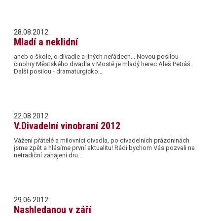
28.08.2012:
Mladí a neklidní
aneb o škole, o divadle a jiných neřádech... Novou posilou
činohry Městského divadla v Mostě je mladý herec Aleš Petráš.
Další posilou - dramaturgicko…
22.08.2012:
V.Divadelní vinobraní 2012
Vážení přátelé a milovníci divadla, po divadelních prázdninách
jsme zpět a hlásíme první aktualitu! Rádi bychom Vás pozvali na
netradiční zahájení dru…
29.06.2012:
Nashledanou v září