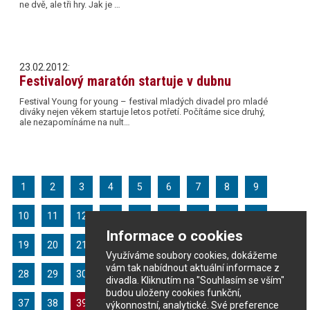
ne dvě, ale tři hry. Jak je …
23.02.2012:
Festivalový maratón startuje v dubnu
Festival Young for young – festival mladých divadel pro mladé
diváky nejen věkem startuje letos potřetí. Počítáme sice druhý,
ale nezapomínáme na nult…
1
2
3
4
5
6
7
8
9
10
11
12
13
14
15
16
17
18
Informace o cookies
19
20
21
22
23
24
25
26
27
Využíváme soubory cookies, dokážeme
vám tak nabídnout aktuální informace z
28
29
30
31
32
33
34
35
36
divadla. Kliknutím na "Souhlasím se vším"
budou uloženy cookies funkční,
37
38
39
40
41
42
43
44
výkonnostní, analytické. Své preference