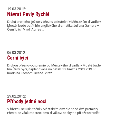
19.03.2012:
Návrat Pavly Rychlé
Druhá premiéra, jež se v březnu uskuteční v Městském divadle v
Mostě, bude patřit hře anglického dramatika Juliana Garnera –
Černí býci. V roli Agnes …
06.03.2012:
Černí býci
Druhou březnovou premiérou Městského divadla v Mostě bude
hra Černí býci, naplánovaná na pátek 30. března 2012 v 19.30
hodin na Komorní scéně. V režii…
29.02.2012:
Příhody jedné noci
V březnu se uskuteční v Městském divadle hned dvě premiéry.
Přesto se však mosteckému divákovi naskytne příležitost vidět