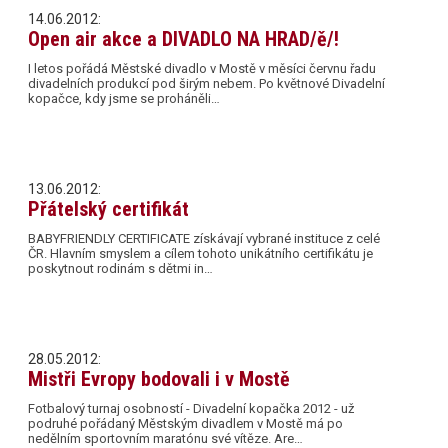
14.06.2012:
Open air akce a DIVADLO NA HRAD/ě/!
I letos pořádá Městské divadlo v Mostě v měsíci červnu řadu
divadelních produkcí pod širým nebem. Po květnové Divadelní
kopačce, kdy jsme se proháněli…
13.06.2012:
Přátelský certifikát
BABYFRIENDLY CERTIFICATE získávají vybrané instituce z celé
ČR. Hlavním smyslem a cílem tohoto unikátního certifikátu je
poskytnout rodinám s dětmi in…
28.05.2012:
Mistři Evropy bodovali i v Mostě
Fotbalový turnaj osobností - Divadelní kopačka 2012 - už
podruhé pořádaný Městským divadlem v Mostě má po
nedělním sportovním maratónu své vítěze. Are…