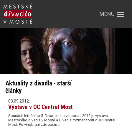
MENU
Aktuality z divadla - starší
články
03.09.2012:
Výstava v OC Central Most
Součástí letošního 5. Divadelního vinobraní 2012 je výstava
Městského divadla v Mostě a Divadla rozmanitostí v OC Central
Most. Po vinobraní zde začín…