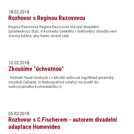
18.02.2018:
Rozhovor s Reginou Razovovou
Regina Razovová Regina Razovová má ryzí divadelní
(uměleckou) duši. V kontextu českého i světového divadla není
zrovna běžné, aby herec strávil celý …
10.02.2018:
Zkoušíme "úchvatnou"
Režisér Pavel Ondruch ( v Mostě režíroval například americký
muzikál Cabaret, či Nebezpečné vztahy) se pustil do
světoznámého komediálního ti…
05.02.2018:
Rozhovor s C.Fischerem - autorem divadelní
adaptace Homevideo