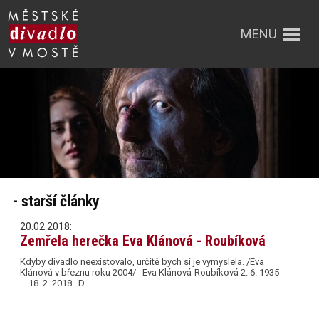
MENU
- starší články
20.02.2018:
Zemřela herečka Eva Klánová - Roubíková
Kdyby divadlo neexistovalo, určitě bych si je vymyslela. /Eva
Klánová v březnu roku 2004/ Eva Klánová-Roubíková 2. 6. 1935
– 18. 2. 2018 D…