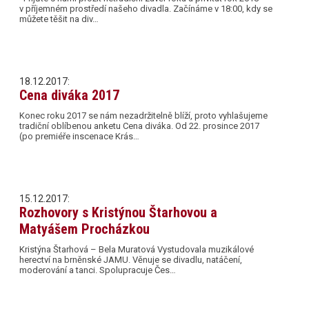
v příjemném prostředí našeho divadla. Začínáme v 18:00, kdy se
můžete těšit na div…
18.12.2017:
Cena diváka 2017
Konec roku 2017 se nám nezadržitelně blíží, proto vyhlašujeme
tradiční oblíbenou anketu Cena diváka. Od 22. prosince 2017
(po premiéře inscenace Krás…
15.12.2017:
Rozhovory s Kristýnou Štarhovou a
Matyášem Procházkou
Kristýna Štarhová – Bela Muratová Vystudovala muzikálové
herectví na brněnské JAMU. Věnuje se divadlu, natáčení,
moderování a tanci. Spolupracuje Čes…