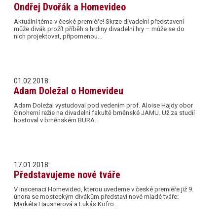
Ondřej Dvořák a Homevideo
Aktuální téma v české premiéře! Skrze divadelní představení
může divák prožít příběh s hrdiny divadelní hry – může se do
nich projektovat, připomenou…
01.02.2018:
Adam Doležal o Homevideu
Adam Doležal vystudoval pod vedením prof. Aloise Hajdy obor
činoherní režie na divadelní fakultě brněnské JAMU. Už za studií
hostoval v brněnském BURA…
17.01.2018:
Představujeme nové tváře
V inscenaci Homevideo, kterou uvedeme v české premiéře již 9.
února se mosteckým divákům představí nové mladé tváře:
Markéta Hausnerová a Lukáš Kofro…