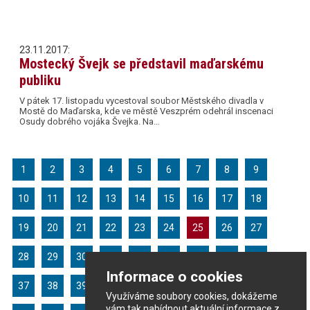
23.11.2017:
Mostecký Švejk se představil maďarskému
publiku
V pátek 17. listopadu vycestoval soubor Městského divadla v
Mostě do Maďarska, kde ve městě Veszprém odehrál inscenaci
Osudy dobrého vojáka Švejka. Na…
1
2
3
4
5
6
7
8
9
10
11
12
13
14
15
16
17
18
19
20
21
22
23
24
25
26
27
28
29
30
31
32
33
34
35
36
Informace o cookies
37
38
39
40
41
42
43
44
45
Využíváme soubory cookies, dokážeme
vám tak nabídnout aktuální informace z