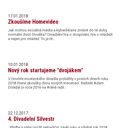
17.01.2018:
Zkoušíme Homevideo
Jak mohou sociálná média a kyberšikana změnit do té doby
normální život člověka? Divadelní hra o dospívání, hra o mládeži
a nejen pro mládež. To je té…
10.01.2018:
Nový rok startujeme "dvojákem"
V činohře mosteckého divadla proběhly v prvních dnech roku
2018 čtené zkoušky dvou nových inscenací. Režisér Adam
Doležal (v roce 2016 na Aréně režír…
22.12.2017:
4. Divadelní Silvestr
Přijďte s námi prožít netradiční závěr roku a přivítat rok 2018