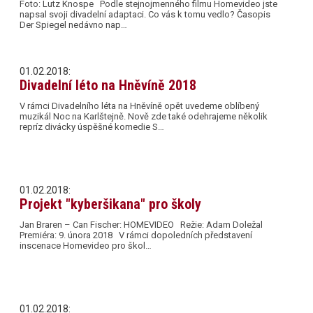
Foto: Lutz Knospe Podle stejnojmenného filmu Homevideo jste
napsal svoji divadelní adaptaci. Co vás k tomu vedlo? Časopis
Der Spiegel nedávno nap…
01.02.2018:
Divadelní léto na Hněvíně 2018
V rámci Divadelního léta na Hněvíně opět uvedeme oblíbený
muzikál Noc na Karlštejně. Nově zde také odehrajeme několik
repríz divácky úspěšné komedie S…
01.02.2018:
Projekt "kyberšikana" pro školy
Jan Braren – Can Fischer: HOMEVIDEO Režie: Adam Doležal
Premiéra: 9. února 2018 V rámci dopoledních představení
inscenace Homevideo pro škol…
01.02.2018: