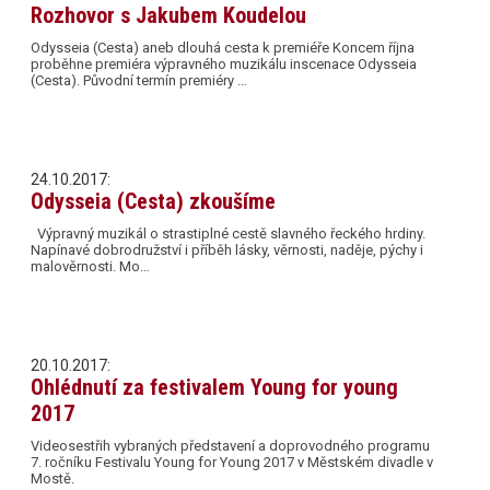
Rozhovor s Jakubem Koudelou
Odysseia (Cesta) aneb dlouhá cesta k premiéře Koncem října
proběhne premiéra výpravného muzikálu inscenace Odysseia
(Cesta). Původní termín premiéry …
24.10.2017:
Odysseia (Cesta) zkoušíme
Výpravný muzikál o strastiplné cestě slavného řeckého hrdiny.
Napínavé dobrodružství i příběh lásky, věrnosti, naděje, pýchy i
malověrnosti. Mo…
20.10.2017:
Ohlédnutí za festivalem Young for young
2017
Videosestřih vybraných představení a doprovodného programu
7. ročníku Festivalu Young for Young 2017 v Městském divadle v
Mostě.