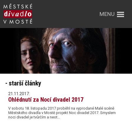
MENU
- starší články
21.11.2017:
Ohlédnutí za Nocí divadel 2017
V sobotu 18. listopadu 2017 proběhl na vyprodané Malé scéně
Městského divadla v Mostě projekt Noc divadel 2017. Smyslem
noci divadel je tvůrčím a neot…