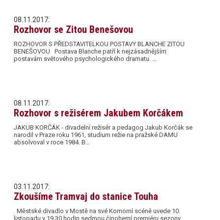
08.11.2017:
Rozhovor se Zitou Benešovou
ROZHOVOR S PŘEDSTAVITELKOU POSTAVY BLANCHE ZITOU
BENEŠOVOU Postava Blanche patří k nejzásadnějším
postavám světového psychologického dramatu. …
08.11.2017:
Rozhovor s režisérem Jakubem Korčákem
JAKUB KORČÁK - divadelní režisér a pedagog Jakub Korčák se
narodil v Praze roku 1961, studium režie na pražské DAMU
absolvoval v roce 1984. B…
03.11.2017:
Zkoušíme Tramvaj do stanice Touha
Městské divadlo v Mostě na své Komorní scéně uvede 10.
listopadu v 19.30 hodin sedmou činoherní premiéru sezony