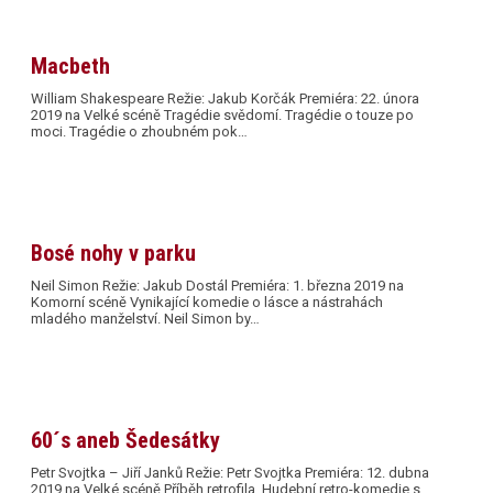
Macbeth
William Shakespeare Režie: Jakub Korčák Premiéra: 22. února
2019 na Velké scéně Tragédie svědomí. Tragédie o touze po
moci. Tragédie o zhoubném pok…
Bosé nohy v parku
Neil Simon Režie: Jakub Dostál Premiéra: 1. března 2019 na
Komorní scéně Vynikající komedie o lásce a nástrahách
mladého manželství. Neil Simon by…
60´s aneb Šedesátky
Petr Svojtka – Jiří Janků Režie: Petr Svojtka Premiéra: 12. dubna
2019 na Velké scéně Příběh retrofila. Hudební retro-komedie s