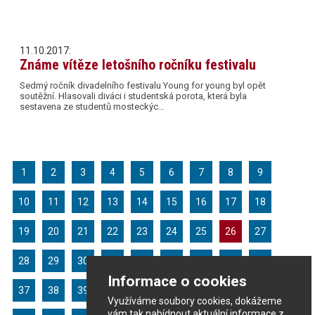
11.10.2017:
Známe vítěze letošního ročníku festivalu
Sedmý ročník divadelního festivalu Young for young byl opět
soutěžní. Hlasovali diváci i studentská porota, která byla
sestavena ze studentů mosteckýc…
1
2
3
4
5
6
7
8
9
10
11
12
13
14
15
16
17
18
19
20
21
22
23
24
25
26
27
28
29
30
31
32
33
34
35
36
Informace o cookies
37
38
39
40
41
42
43
44
45
Využíváme soubory cookies, dokážeme
vám tak nabídnout aktuální informace z