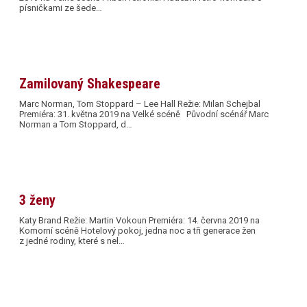
písničkami ze šede…
Zamilovaný Shakespeare
Marc Norman, Tom Stoppard – Lee Hall Režie: Milan Schejbal
Premiéra: 31. května 2019 na Velké scéně Původní scénář Marc
Norman a Tom Stoppard, d…
3 ženy
Katy Brand Režie: Martin Vokoun Premiéra: 14. června 2019 na
Komorní scéně Hotelový pokoj, jedna noc a tři generace žen
z jedné rodiny, které s nel…