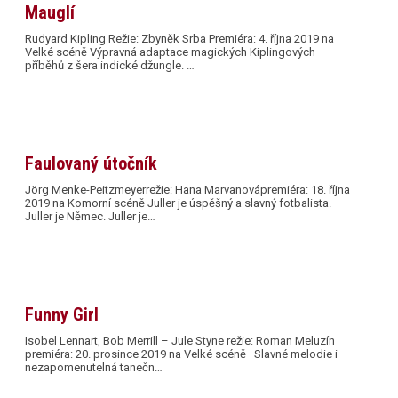
Mauglí
Rudyard Kipling Režie: Zbyněk Srba Premiéra: 4. října 2019 na
Velké scéně Výpravná adaptace magických Kiplingových
příběhů z šera indické džungle. …
Faulovaný útočník
Jörg Menke-Peitzmeyerrežie: Hana Marvanovápremiéra: 18. října
2019 na Komorní scéně Juller je úspěšný a slavný fotbalista.
Juller je Němec. Juller je…
Funny Girl
Isobel Lennart, Bob Merrill – Jule Styne režie: Roman Meluzín
premiéra: 20. prosince 2019 na Velké scéně Slavné melodie i
nezapomenutelná tanečn…