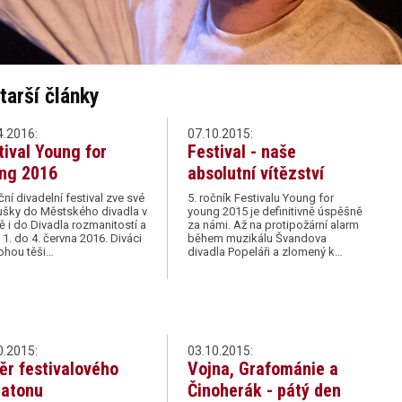
tarší články
4.2016:
07.10.2015:
tival Young for
Festival - naše
ng 2016
absolutní vítězství
ční divadelní festival zve své
5. ročník Festivalu Young for
ušky do Městského divadla v
young 2015 je definitivně úspěšně
 i do Divadla rozmanitostí a
za námi. Až na protipožární alarm
 1. do 4. června 2016. Diváci
během muzikálu Švandova
ohou těši…
divadla Popeláři a zlomený k…
0.2015:
03.10.2015:
ěr festivalového
Vojna, Grafománie a
atonu
Činoherák - pátý den