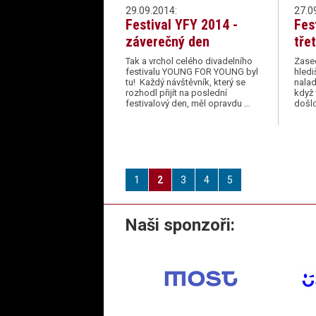
29.09.2014:
27.0
Festival YFY 2014 -
Fes
záverečný den
třet
Tak a vrchol celého divadelního
Zased
festivalu YOUNG FOR YOUNG byl
hledi
tu! Každý návštěvník, který se
nalad
rozhodl přijít na poslední
když 
festivalový den, měl opravdu …
došl
1
2
3
4
5
Naši sponzoři: