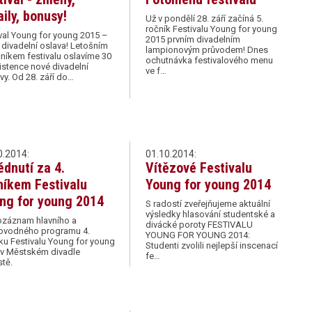
aily, bonusy!
Už v pondělí 28. září začíná 5.
ročník Festivalu Young for young
val Young for young 2015 –
2015 prvním divadelním
 divadelní oslava! Letošním
lampionovým průvodem! Dnes
čníkem festivalu oslavíme 30
ochutnávka festivalového menu
xistence nové divadelní
ve f…
y. Od 28. září do…
0.2014:
01.10.2014:
édnutí za 4.
Vítězové Festivalu
níkem Festivalu
Young for young 2014
ng for young 2014
S radostí zveřejňujeme aktuální
výsledky hlasování studentské a
ozáznam hlavního a
divácké poroty FESTIVALU
ovodného programu 4.
YOUNG FOR YOUNG 2014:
ku Festivalu Young for young
Studenti zvolili nejlepší inscenací
 v Městském divadle
fe…
tě.