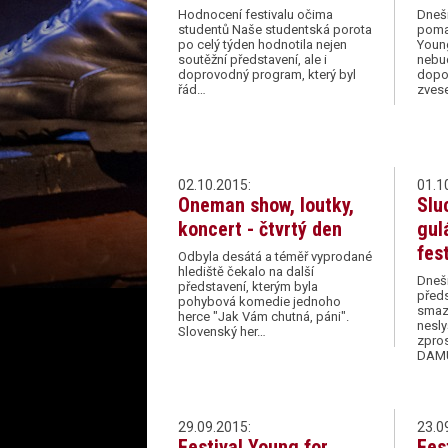
Hodnocení festivalu očima
Dneš
studentů Naše studentská porota
pomal
po celý týden hodnotila nejen
Young
soutěžní představení, ale i
nebu
doprovodný program, který byl
dopo
řád…
zves
02.10.2015:
01.1
Oneman show, loutky,
Slu
koncert - čtvrtý den
gul
fes
Odbyla desátá a téměř vyprodané
hlediště čekalo na další
Dnešn
představení, kterým byla
před
pohybová komedie jednoho
smaza
herce "Jak Vám chutná, páni".
nesly
Slovenský her…
zpros
DAM
29.09.2015:
23.0
Festival Young for
Fes