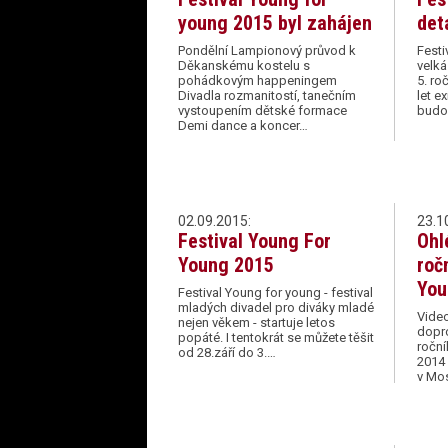
young 2015 byl zahájen
det
Pondělní Lampionový průvod k
Festi
Děkanskému kostelu s
velká
pohádkovým happeningem
5. ro
Divadla rozmanitostí, tanečním
let e
vystoupením dětské formace
budov
Demi dance a koncer…
02.09.2015:
23.1
Festival Young For
Ohl
Young 2015
roč
You
Festival Young for young - festival
mladých divadel pro diváky mladé
Vide
nejen věkem - startuje letos
dopr
popáté. I tentokrát se můžete těšit
roční
od 28.září do 3.…
2014
v Mos