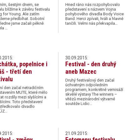
ním, šestým dnem, se
Hned ráno nás rozpohybovalo
u blížíme k závěru festivalu
představení s názvem Vojna
 for Young. Ale zatím
pohybového divadla Body Voice
deme předbíhat. Sobotní
Band. Herci zpívali, hráli a hlavně
ledne jsme začali pěkně
tančili. Velmi nás překvapila…
ela …
0.2015:
30.09.2015:
chátka, popelnice i
Festival - den druhý
áš - třetí den
aneb Mazec
tivalu
Druhý festivalový den začal
úchvatným odpoledním
í den začal netradičním
programem, konkrétně vernisáží
stavením MUTE, které mělo
skvělé výstavy The winners –
t rozdíly mezi slyšícími a
vítězů mezinárodní výtvarné
šícími. Toto představení
soutěže Lidic…
tředkovalo divadlo
ÚZ…
9.2015:
21.09.2015:
tival - změny,
Fotomenu festivalu