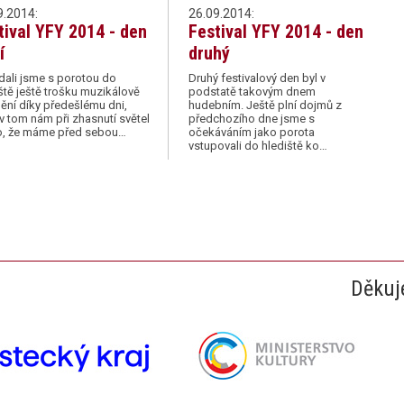
9.2014:
26.09.2014:
tival YFY 2014 - den
Festival YFY 2014 - den
í
druhý
ali jsme s porotou do
Druhý festivalový den byl v
ště ještě trošku muzikálově
podstatě takovým dnem
ění díky předešlému dni,
hudebním. Ještě plní dojmů z
v tom nám při zhasnutí světel
předchozího dne jsme s
o, že máme před sebou…
očekáváním jako porota
vstupovali do hlediště ko…
Děkuj