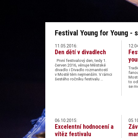
Festival Young for Young - s
11.05.2016:
12.0
Den dětí v divadlech
Fes
you
První festivalový den, tedy 1.
červen 2016, věnuje Městské
Tradi
divadlo i Divadlo rozmanitostí
fano
v Mostě těm nejmenším. V rámci
Mostě
šestého ročníku festivalu …
to od
se m
06.10.2015:
05.1
Excelentní hodnocení a
Záv
vítěz festivalu
mar