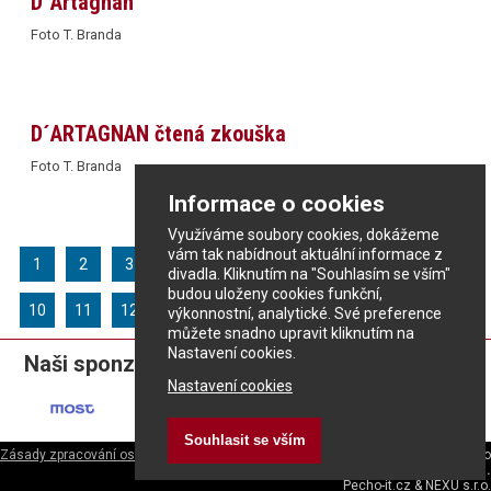
D´Artagnan
Foto T. Branda
D´ARTAGNAN čtená zkouška
Foto T. Branda
Informace o cookies
Využíváme soubory cookies, dokážeme
vám tak nabídnout aktuální informace z
1
2
3
4
5
6
7
8
9
divadla. Kliknutím na "Souhlasím se vším"
budou uloženy cookies funkční,
10
11
12
13
14
15
16
17
výkonnostní, analytické. Své preference
můžete snadno upravit kliknutím na
Nastavení cookies.
Naši sponzoři:
Nastavení cookies
Souhlasit se vším
Zásady zpracování osobních údajů
ePrivacy - nastavení cookies
|
Divadlo
rozmanitostí
|
Městské divadlo v Mostě s.r.o.
Pecho-it.cz
&
NEXU s.r.o.