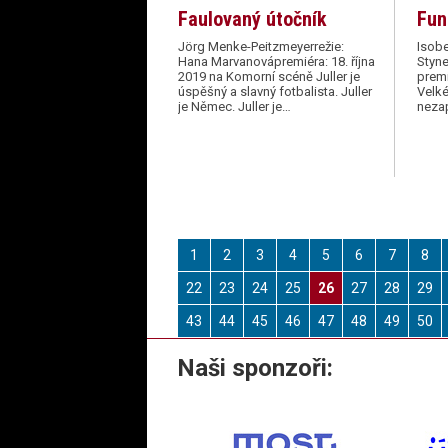
Faulovaný útočník
Fun
Jörg Menke-Peitzmeyerrežie:
Isobe
Hana Marvanovápremiéra: 18. října
Styne
2019 na Komorní scéně Juller je
premi
úspěšný a slavný fotbalista. Juller
Velké
je Němec. Juller je…
neza
1
2
3
4
5
6
7
8
22
23
24
25
26
27
28
29
43
44
45
46
47
48
49
50
Naši sponzoři: