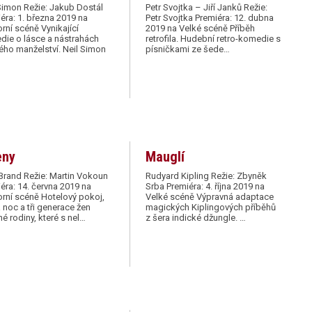
Simon Režie: Jakub Dostál
Petr Svojtka – Jiří Janků Režie:
éra: 1. března 2019 na
Petr Svojtka Premiéra: 12. dubna
ní scéně Vynikající
2019 na Velké scéně Příběh
ie o lásce a nástrahách
retrofila. Hudební retro-komedie s
ho manželství. Neil Simon
písničkami ze šede…
eny
Mauglí
Brand Režie: Martin Vokoun
Rudyard Kipling Režie: Zbyněk
éra: 14. června 2019 na
Srba Premiéra: 4. října 2019 na
rní scéně Hotelový pokoj,
Velké scéně Výpravná adaptace
 noc a tři generace žen
magických Kiplingových příběhů
né rodiny, které s nel…
z šera indické džungle. …