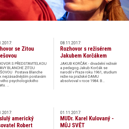
1.2017:
08.11.2017:
hovor se Zitou
Rozhovor s režisérem
ešovou
Jakubem Korčákem
OVOR S PŘEDSTAVITELKOU
JAKUB KORČÁK - divadelní režisér
AVY BLANCHE ZITOU
a pedagog Jakub Korčák se
ŠOVOU Postava Blanche
narodil v Praze roku 1961, studium
 k nejzásadnějším postavám
režie na pražské DAMU
ového psychologického
absolvoval v roce 1984. B…
atu. …
1.2017:
01.11.2017:
slulý americký
MUDr. Karel Kulovaný -
sovatel Robert
MŮJ SVĚT