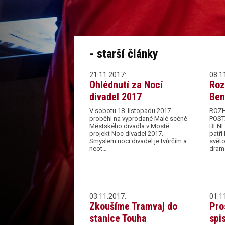
- starší články
21.11.2017:
08.1
Ohlédnutí za Nocí
Roz
divadel 2017
Ben
V sobotu 18. listopadu 2017
ROZH
proběhl na vyprodané Malé scéně
POST
Městského divadla v Mostě
BENE
projekt Noc divadel 2017.
patří
Smyslem noci divadel je tvůrčím a
svět
neot…
dram
03.11.2017:
01.1
Zkoušíme Tramvaj do
Pro
stanice Touha
spi