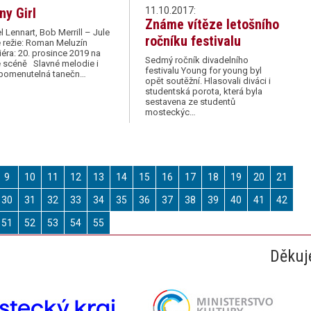
ny Girl
11.10.2017:
Známe vítěze letošního
l Lennart, Bob Merrill – Jule
ročníku festivalu
 režie: Roman Meluzín
éra: 20. prosince 2019 na
Sedmý ročník divadelního
 scéně Slavné melodie i
festivalu Young for young byl
pomenutelná tanečn…
opět soutěžní. Hlasovali diváci i
studentská porota, která byla
sestavena ze studentů
mosteckýc…
9
10
11
12
13
14
15
16
17
18
19
20
21
30
31
32
33
34
35
36
37
38
39
40
41
42
51
52
53
54
55
Děkuj