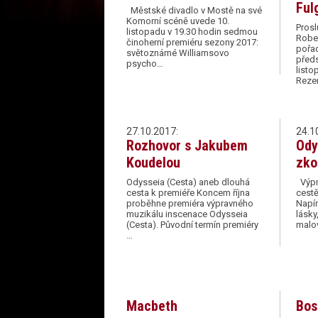
Ful
Městské divadlo v Mostě na své
Komorní scéně uvede 10.
Prosl
listopadu v 19.30 hodin sedmou
Rober
činoherní premiéru sezony 2017:
pořad
světoznámé Williamsovo
předs
psycho…
listo
Reze
27.10.2017:
24.1
Rozhovor s Jakubem
Ody
Koudelou
zko
Odysseia (Cesta) aneb dlouhá
Výpra
cesta k premiéře Koncem října
cestě
proběhne premiéra výpravného
Napín
muzikálu inscenace Odysseia
lásky
(Cesta). Původní termín premiéry
malo
…
Macbeth
Bos