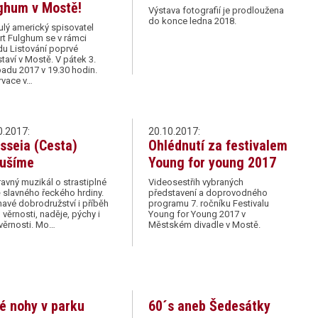
ghum v Mostě!
Výstava fotografií je prodloužena
do konce ledna 2018.
ulý americký spisovatel
t Fulghum se v rámci
u Listování poprvé
taví v Mostě. V pátek 3.
padu 2017 v 19.30 hodin.
rvace v…
0.2017:
20.10.2017:
sseia (Cesta)
Ohlédnutí za festivalem
ušíme
Young for young 2017
vný muzikál o strastiplné
Videosestřih vybraných
 slavného řeckého hrdiny.
představení a doprovodného
avé dobrodružství i příběh
programu 7. ročníku Festivalu
, věrnosti, naděje, pýchy i
Young for Young 2017 v
věrnosti. Mo…
Městském divadle v Mostě.
é nohy v parku
60´s aneb Šedesátky