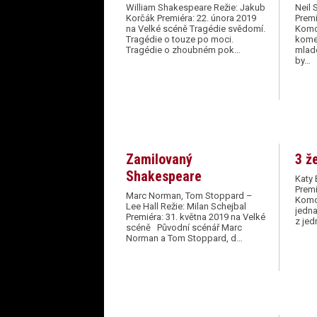
William Shakespeare Režie: Jakub
Neil 
Korčák Premiéra: 22. února 2019
Premi
na Velké scéně Tragédie svědomí.
Komor
Tragédie o touze po moci.
komed
Tragédie o zhoubném pok…
mladé
by…
Zamilovaný
3 ž
Shakespeare
Katy 
Premi
Marc Norman, Tom Stoppard –
Komo
Lee Hall Režie: Milan Schejbal
jedna
Premiéra: 31. května 2019 na Velké
z jed
scéně Původní scénář Marc
Norman a Tom Stoppard, d…