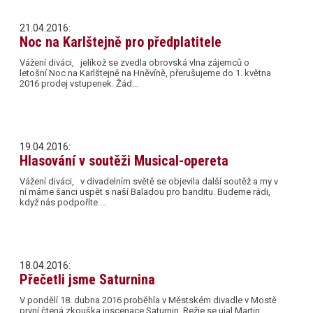
21.04.2016:
Noc na Karlštejně pro předplatitele
Vážení diváci, jelikož se zvedla obrovská vlna zájemců o
letošní Noc na Karlštejně na Hněvíně, přerušujeme do 1. května
2016 prodej vstupenek. Žád…
19.04.2016:
Hlasování v soutěži Musical-opereta
Vážení diváci, v divadelním světě se objevila další soutěž a my v
ní máme šanci uspět s naší Baladou pro banditu. Budeme rádi,
když nás podpoříte …
18.04.2016:
Přečetli jsme Saturnina
V pondělí 18. dubna 2016 proběhla v Městském divadle v Mostě
první čtená zkouška inscenace Saturnin. Režie se ujal Martin