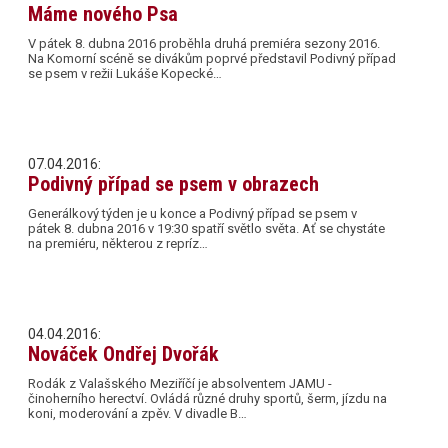
Máme nového Psa
V pátek 8. dubna 2016 proběhla druhá premiéra sezony 2016.
Na Komorní scéně se divákům poprvé představil Podivný případ
se psem v režii Lukáše Kopecké…
07.04.2016:
Podivný případ se psem v obrazech
Generálkový týden je u konce a Podivný případ se psem v
pátek 8. dubna 2016 v 19:30 spatří světlo světa. Ať se chystáte
na premiéru, některou z repríz…
04.04.2016:
Nováček Ondřej Dvořák
Rodák z Valašského Meziříčí je absolventem JAMU -
činoherního herectví. Ovládá různé druhy sportů, šerm, jízdu na
koni, moderování a zpěv. V divadle B…