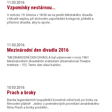
11.03.2016:
Vzpomínky nestárnou...
V sobotu 19. března v 18:00 se na jevišti Městského divadla
v Mostě sejdou při stolovém uspořádání kolegové, přátelé a
příznivci divadla, aby tu spole…
11.03.2016:
Mezinárodní den divadla 2016
"MEZINÁRODNÍ DEN DIVADLA byl ustanoven v roce 1961
Mezinárodním divadelním institutem (International Theatre
Institute – ITI). Tento den slaví každor…
10.03.2016:
Prach a broky
Banda legendárních loupežníků konečně ožívá bok po boku na
filmovém plátně! Jedno z premiérových promítání amatérského
filmu Prach a broky proběhn…