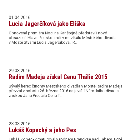
01.04.2016:
Lucia Jagerčíková jako Eliška
Obnovená premiéra Noci na Karlštejně představí i nové
obsazení. Hlavní ženskou roli v muzikálu Městského divadla
v Mostě ztvární Lucia Jagerčíková. P…
29.03.2016:
Radim Madeja získal Cenu Thálie 2015
Bývalý herec činohry Městského divadla v Mostě Radim Madeja
převzal v sobotu 26. března 2016 na jevišti Národního divadla
z rukou Jana Přeučila Cenu T…
23.03.2016:
Lukáš Kopecký a jeho Pes
Lukáš Kopecký maturoval v rodném Brandýse nad Labem. Poté