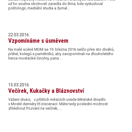
už ho souhra okolností zavedla do Brna, kde vystudoval
politologii, mediální studia a žurnal…
22.03.2016:
Vzpomínáme s úsměvem
Na malé scéně MDM se 19. března 2016 sešlo přes sto diváků,
přátel, kolegů a pamětníků, aby zavzpomínali na dlouholetého
herce mostecké činohry, pana …
15.03.2016:
Večírek, Kukačky a Bláznovství
Vážení diváci, v příštích měsících uvede Městské divadlo
v Mostě derniéry tří inscenací. Máte tedy poslední možnost
zhlédnout Pozvání na večírek, …