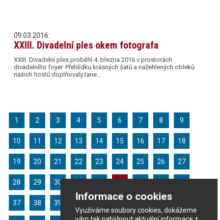
09.03.2016:
XXIII. Divadelní ples okem fotografa
XXIII. Divadelní ples proběhl 4. března 2016 v prostorách
divadelního foyer. Přehlídku krásných šatů a nažehlených obleků
našich hostů doplňovaly tane…
1
2
3
4
5
6
7
8
9
10
11
12
13
14
15
16
17
18
19
20
21
22
23
24
25
26
27
28
29
30
31
32
33
34
35
36
Informace o cookies
37
38
39
40
41
42
43
44
45
Využíváme soubory cookies, dokážeme
vám tak nabídnout aktuální informace z