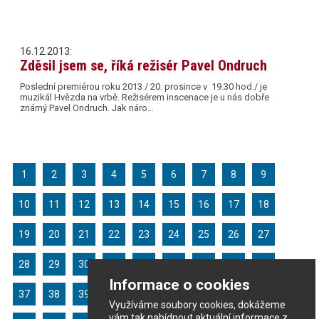
16.12.2013:
Zděsil jsem se, říká režisér Pavel Ondruch
Poslední premiérou roku 2013 / 20. prosince v 19.30 hod./ je
muzikál Hvězda na vrbě. Režisérem inscenace je u nás dobře
známý Pavel Ondruch. Jak náro…
1
2
3
4
5
6
7
8
9
10
11
12
13
14
15
16
17
18
19
20
21
22
23
24
25
26
27
28
29
30
31
32
33
34
35
36
Informace o cookies
37
38
39
40
41
42
43
44
45
Využíváme soubory cookies, dokážeme
vám tak nabídnout aktuální informace z