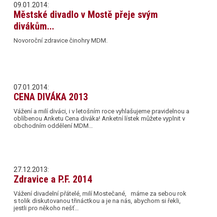
09.01.2014:
Městské divadlo v Mostě přeje svým
divákům...
Novoroční zdravice činohry MDM.
07.01.2014:
CENA DIVÁKA 2013
Vážení a milí diváci, i v letošním roce vyhlašujeme pravidelnou a
oblíbenou Anketu Cena diváka! Anketní lístek můžete vyplnit v
obchodním oddělení MDM…
27.12.2013:
Zdravice a P.F. 2014
Vážení divadelní přátelé, milí Mostečané, máme za sebou rok
s tolik diskutovanou třináctkou a je na nás, abychom si řekli,
jestli pro někoho nešť…