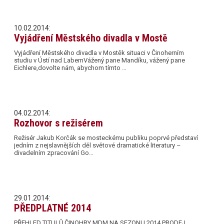
10.02.2014:
Vyjádření Městského divadla v Mostě
Vyjádření Městského divadla v Mostěk situaci v Činoherním
studiu v Ústí nad LabemVážený pane Mandíku, vážený pane
Eichlere,dovolte nám, abychom tímto …
04.02.2014:
Rozhovor s režisérem
Režisér Jakub Korčák se mosteckému publiku poprvé představí
jedním z nejslavnějších děl světové dramatické literatury –
divadelním zpracování Go…
29.01.2014:
PŘEDPLATNÉ 2014
PŘEHLED TITULŮ ČINOHRY MDM NA SEZONU 2014 PRODEJ