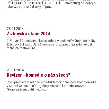
PŘEDPLATNÉHO 2014 STÁLE PROBÍHÁ! Dramaturgie činohry si
jako vždy pro své diváky připrav…
28.01.2014:
Žižkovská štace 2014
Žižkovská štace Městské divadlo v Mostě míří v únoru do Prahy.
Žižkovské divadlo Járy Cimrmana totiž opět připravilo několik
menších festivalů na…
21.01.2014:
Revizor - komedie o nás všech?
První premiéra v sezoně 2014 bude v činohře Městského divadla
v Mostě ve znamení Gogolovy klasické komedie Revizor.
Gogol právem patří mezi sv…