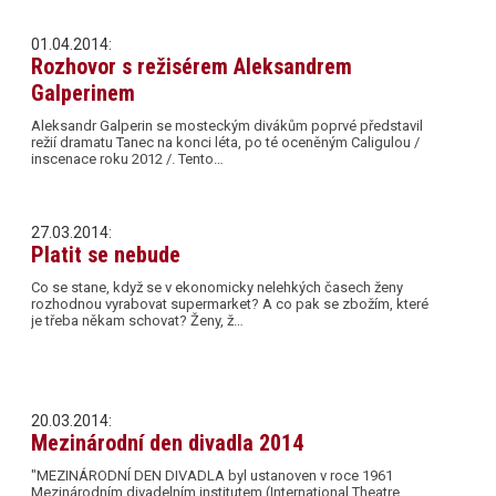
01.04.2014:
Rozhovor s režisérem Aleksandrem
Galperinem
Aleksandr Galperin se mosteckým divákům poprvé představil
režií dramatu Tanec na konci léta, po té oceněným Caligulou /
inscenace roku 2012 /. Tento…
27.03.2014:
Platit se nebude
Co se stane, když se v ekonomicky nelehkých časech ženy
rozhodnou vyrabovat supermarket? A co pak se zbožím, které
je třeba někam schovat? Ženy, ž…
20.03.2014:
Mezinárodní den divadla 2014
"MEZINÁRODNÍ DEN DIVADLA byl ustanoven v roce 1961
Mezinárodním divadelním institutem (International Theatre