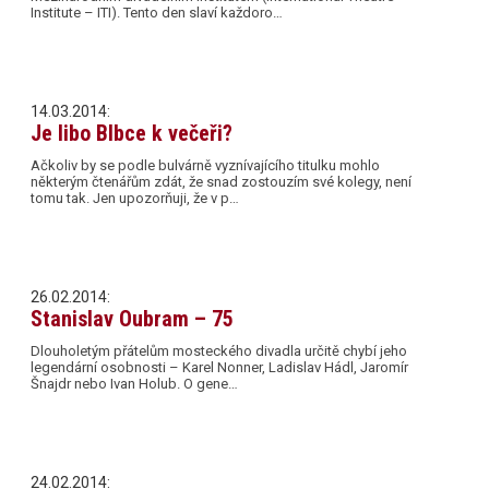
Institute – ITI). Tento den slaví každoro…
14.03.2014:
Je libo Blbce k večeři?
Ačkoliv by se podle bulvárně vyznívajícího titulku mohlo
některým čtenářům zdát, že snad zostouzím své kolegy, není
tomu tak. Jen upozorňuji, že v p…
26.02.2014:
Stanislav Oubram – 75
Dlouholetým přátelům mosteckého divadla určitě chybí jeho
legendární osobnosti – Karel Nonner, Ladislav Hádl, Jaromír
Šnajdr nebo Ivan Holub. O gene…
24.02.2014: