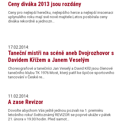
Ceny diváka 2013 jsou rozdány
Ceny pro nejlepší herečku, nejlepšího herce a nejlepší inscenaci
uplynulého roku mají své nové majitele.Letos posbírala ceny
diváka rekordně a jednozn…
17.02.2014:
Taneční mistři na scéně aneb Dvojrozhovor s
Davidem Křížem a Janem Veselým
Choreografové a tanečníci Jan Veselý a David Kříž jsou členové
tanečního klubu TK 1976 Most, který patří ke špičce sportovního
tancování v České re…
11.02.2014:
A zase Revizor
Dovolte abychom Vás ještě jednou pozvali na 1. premiéru
letošního roku! Světoznámý REVIZOR se poprvé ukáže v pátek
21. února v 19.30 hodin. Před samot…