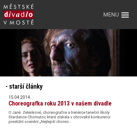
MENU
- starší články
15.04.2014:
Choreografka roku 2013 v našem divadle
O Janě Zelenkové, choreografce a trenérce taneční školy
Stardance Chomutov, která získala v obrovské konkurenci
prestižní ocenění „Nejlepší choreo…