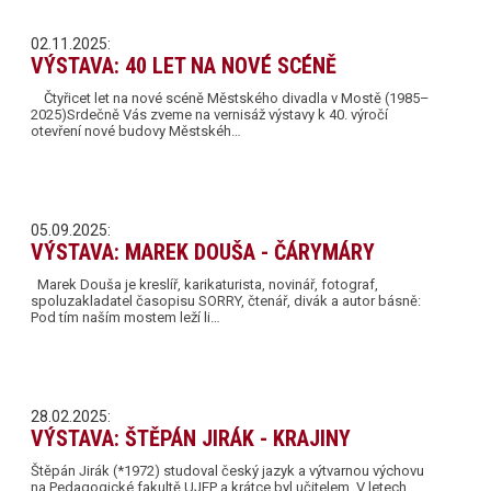
02.11.2025:
VÝSTAVA: 40 LET NA NOVÉ SCÉNĚ
Čtyřicet let na nové scéně Městského divadla v Mostě (1985–
2025)Srdečně Vás zveme na vernisáž výstavy k 40. výročí
otevření nové budovy Městskéh…
05.09.2025:
VÝSTAVA: MAREK DOUŠA - ČÁRYMÁRY
Marek Douša je kreslíř, karikaturista, novinář, fotograf,
spoluzakladatel časopisu SORRY, čtenář, divák a autor básně:
Pod tím naším mostem leží li…
28.02.2025:
VÝSTAVA: ŠTĚPÁN JIRÁK - KRAJINY
Štěpán Jirák (*1972) studoval český jazyk a výtvarnou výchovu
na Pedagogické fakultě UJEP a krátce byl učitelem. V letech