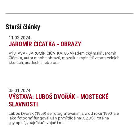
Starší články
11.03.2024:
JAROMÍR ČIČATKA - OBRAZY
VÝSTAVA - JAROMÍR ČIČATKA: 85 Akademický malíř Jaromír
Čičatka, autor mnoha obrazů, mozaik a tapiserií v mosteckých
školách, úřadech anebo or…
05.01.2024:
VÝSTAVA: LUBOŠ DVOŘÁK - MOSTECKÉ
SLAVNOSTI
Luboš Dvořák (1959) se fotografováním živí od roku 1990, ale
jako fotograf fungoval už v první třídě na 7. ZDŠ. Poté na
„gymplu“, „pajďáku“, vojně i n…