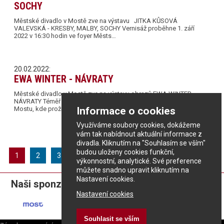
SOCHY
Městské divadlo v Mostě zve na výstavu JITKA KŮSOVÁ
VALEVSKÁ - KRESBY, MALBY, SOCHY Vernisáž proběhne 1. září
2022 v 16:30 hodin ve foyer Městs…
20.02.2022:
EWA WINTER - NÁVRATY
Městské divadlo v Mostě zve na výstavu obrazů EWA WINTER -
NÁVRATY Téměř po 20 letech se vrací MUDr. Eva Římanová do
Informace o cookies
Mostu, kde prožila nejhežčí čás…
Využíváme soubory cookies, dokážeme
vám tak nabídnout aktuální informace z
divadla. Kliknutím na "Souhlasím se vším"
budou uloženy cookies funkční,
1
2
3
výkonnostní, analytické. Své preference
můžete snadno upravit kliknutím na
Nastavení cookies.
Naši sponzoři:
Nastavení cookies
Souhlasit se vším