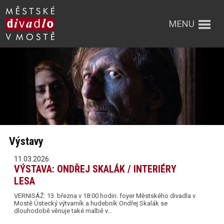
MENU
Výstavy
11.03.2026:
VÝSTAVA: ONDŘEJ SKALÁK / INTERIÉRY
LESA
VERNISÁŽ: 13. března v 18:00 hodin. foyer Městského divadla v
Mostě Ústecký výtvarník a hudebník Ondřej Skalák se
dlouhodobě věnuje také malbě v…