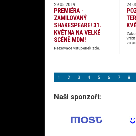
29.05.2019:
24.0
PREMIÉRA -
POZ
ZAMILOVANÝ
TER
SHAKESPEARE! 31.
KVĚ
KVĚTNA NA VELKÉ
Zako
vrát
SCÉNĚ MDM!
za p
Rezervace vstupenek zde.
1
2
3
4
5
6
7
8
Naši sponzoři: