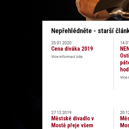
Nepřehlédněte - starší člán
20.01.2020:
14.0
Cena diváka 2019
NEN
Ost
Více informací zde.
pát
hod
Více 
27.12.2019:
20.1
Městské divadlo v
Měs
Mostě přeje všem
Mos