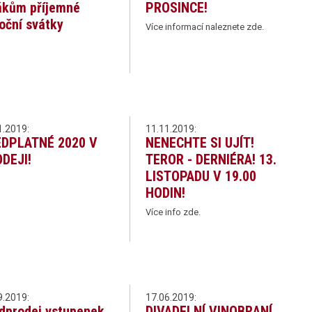
ákům příjemné
PROSINCE!
oční svátky
Více informací naleznete zde.
1.2019:
11.11.2019:
DPLATNÉ 2020 V
NENECHTE SI UJÍT!
DEJI!
TEROR - DERNIÉRA! 13.
LISTOPADU V 19.00
HODIN!
Více info zde.
9.2019:
17.06.2019:
dprodej vstupenek
DIVADELNÍ VINOBRANÍ