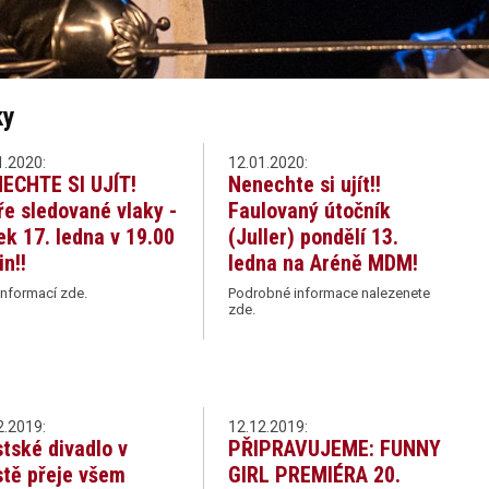
ky
1.2020:
12.01.2020:
ECHTE SI UJÍT!
Nenechte si ujít!!
ře sledované vlaky -
Faulovaný útočník
ek 17. ledna v 19.00
(Juller) pondělí 13.
in!!
ledna na Aréně MDM!
informací zde.
Podrobné informace nalezenete
zde.
2.2019:
12.12.2019:
tské divadlo v
PŘIPRAVUJEME: FUNNY
tě přeje všem
GIRL PREMIÉRA 20.