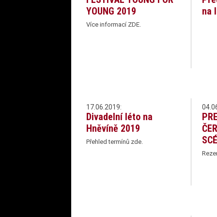
YOUNG 2019
na 
Více informací ZDE.
17.06.2019:
04.0
Divadelní léto na
PRE
Hněvíně 2019
ČE
SCÉ
Přehled termínů zde.
Reze