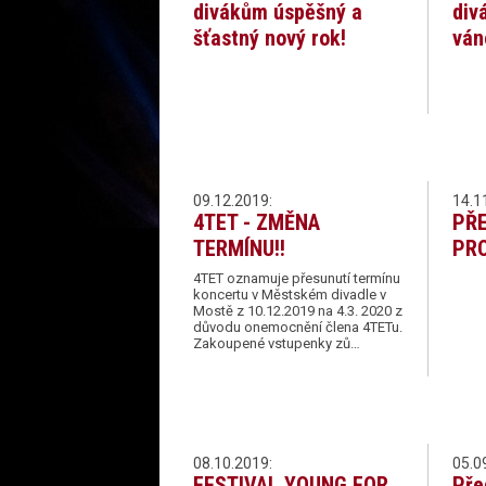
divákům úspěšný a
div
šťastný nový rok!
ván
09.12.2019:
14.1
4TET - ZMĚNA
PŘE
TERMÍNU!!
PRO
4TET oznamuje přesunutí termínu
koncertu v Městském divadle v
Mostě z 10.12.2019 na 4.3. 2020 z
důvodu onemocnění člena 4TETu.
Zakoupené vstupenky zů…
08.10.2019:
05.0
FESTIVAL YOUNG FOR
Pře