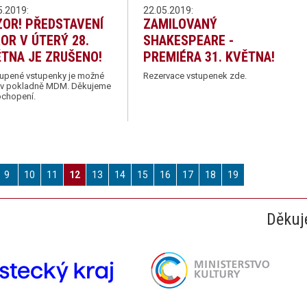
5.2019:
22.05.2019:
OR! PŘEDSTAVENÍ
ZAMILOVANÝ
OR V ÚTERÝ 28.
SHAKESPEARE -
TNA JE ZRUŠENO!
PREMIÉRA 31. KVĚTNA!
upené vstupenky je možné
Rezervace vstupenek zde.
it v pokladně MDM. Děkujeme
ochopení.
9
10
11
12
13
14
15
16
17
18
19
Děkuj