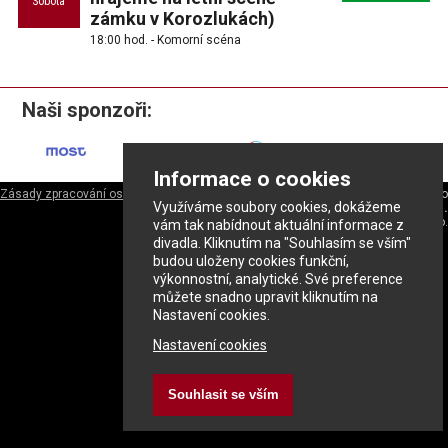
Sobota
zámku v Korozlukách)
18:00 hod. - Komorní scéna
Naši sponzoři:
Informace o cookies
Zásady zpracování osobních údajů
ePrivacy - nastavení cookies
|
Divadlo
Využíváme soubory cookies, dokážeme
rozmanitostí
|
Městské divadlo v Mostě s.r.o.
Pecho-it.cz
&
NEXU s.r.o.
vám tak nabídnout aktuální informace z
divadla. Kliknutím na "Souhlasím se vším"
budou uloženy cookies funkční,
výkonnostní, analytické. Své preference
můžete snadno upravit kliknutím na
Nastavení cookies.
Nastavení cookies
Souhlasit se vším