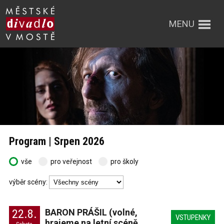
MENU
Program | Srpen 2026
vše
pro veřejnost
pro školy
výběr scény:
22.8.
BARON PRÁŠIL (volné,
VSTUPENKY
hrajeme na letní scéně