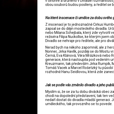
v činohře a druhého v Divadle rozmanitostí
obou souborů budou posíleny, a ředitel se 
Na které inscenace či umělce za dobu svého
Z inscenací je to jednoznačně Cirkus Humber
zapsal se do dějin mosteckého divadla. Ur
nebo Milana Schejbala, který zde vytvořil 
režiséra Filipa Nuckollse, ke kterým jsem ob
Divadlo se nehraje pro ředitele, ale pro divá
Nerad bych na někoho zapomněl, ale z herc
Nonner, Jirka Havlík, později se do Most
Černá, Eva Klánová, Věra Mrázková nebo Reg
generace, která nastoupila pod vedením um
Kreuzmann, tak především Jirka Rumpík, Ma
Tomáš Vacek a Marcel Rošetzký tu působí do
rozhodně Hanu Seidlovou, která zde zanech
Jak se podle vás změnilo divadlo a jeho publ
Myslím si, že se za tu dobu divácká obec z
chodí na dopolední představení, tak ten več
nedaří dostat do divadla mladší generaci. 
uměleckého, tak provozního se to povede.