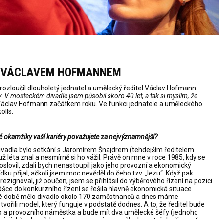
M VÁCLAVEM HOFMANNEM
ozloučil dlouholetý jednatel a umělecký ředitel Václav Hofmann.
V mosteckém divadle jsem působil skoro 40 let, a tak si myslím, že
áclav Hofmann začátkem roku. Ve funkci jednatele a uměleckého
olls.
é okamžiky vaší kariéry považujete za nejvýznamnější?
ivadla bylo setkání s Jaromírem Šnajdrem (tehdejším ředitelem
už léta znal a nesmírně si ho vážil. Právě on mne v roce 1985, kdy se
 oslovil, zdali bych nenastoupil jako jeho provozní a ekonomický
u přijal, ačkoli jsem moc nevěděl do čeho tzv. „lezu“. Když pak
 rezignoval, již poučen, jsem se přihlásil do výběrového řízení na pozici
hlášce do konkurzního řízení se řešila hlavně ekonomická situace
 V té době mělo divadlo okolo 170 zaměstnanců a dnes máme
řili model, který funguje v podstatě dodnes. A to, že ředitel bude
o a provozního náměstka a bude mít dva umělecké šéfy (jednoho