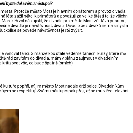
ení byste dal svému nástupci?
 města. Protože město Most je hlavním donátorem a provoz divadla
á léta zažil několik primátorů a považuji za veliké štěstí to, že všichni
r Marek Hrvol nás ujistil, že divadlo pro město Most zůstává prioritou,
pěšné divadlo je návštěvnost, diváci. Divadlo bez diváků nemá smysl a
Nuckollse se povede návštěvnost ještě zvýšit.
dále věnoval tanci. S manželkou stále vedeme taneční kurzy, které mě
čitě rád zavítám do divadla, mám v plánu zaujmout v divadelním
 kritizovat vše, co bude špatně (smích).
 kultuře popřál, ať jim město Most nadále drží palce. Divadelníkům
zájem se respektují. Svému nástupci pak přeji, ať se mu v ředitelování