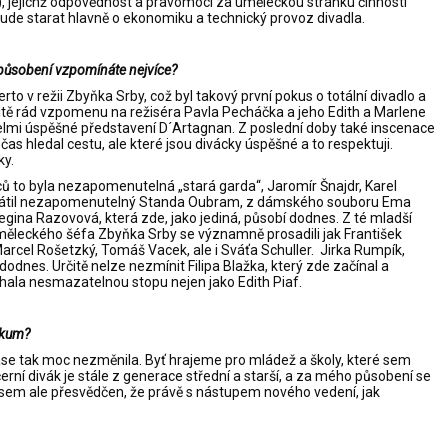
), jejichž odpovědnost a pravomoci za uměleckou stránku činnosti
bude starat hlavně o ekonomiku a technický provoz divadla.
 působení vzpomínáte nejvíce?
to v režii Zbyňka Srby, což byl takový první pokus o totální divadlo a
čitě rád vzpomenu na režiséra Pavla Pecháčka a jeho Edith a Marlene
velmi úspěšné představení D´Artagnan. Z poslední doby také inscenace
čas hledal cestu, ale které jsou divácky úspěšné a to respektuji.
ky.
ů to byla nezapomenutelná „stará garda“, Jaromír Šnajdr, Karel
u vrátil nezapomenutelný Standa Oubram, z dámského souboru Ema
ina Razovová, která zde, jako jediná, působí dodnes. Z té mladší
ěleckého šéfa Zbyňka Srby se významně prosadili jak František
rcel Rošetzký, Tomáš Vacek, ale i Sváťa Schuller. Jirka Rumpík,
dnes. Určitě nelze nezmínit Filipa Blažka, který zde začínal a
ala nesmazatelnou stopu nejen jako Edith Piaf.
ikum?
ase tak moc nezměnila. Byť hrajeme pro mládež a školy, které sem
erní divák je stále z generace střední a starší, a za mého působení se
Jsem ale přesvědčen, že právě s nástupem nového vedení, jak