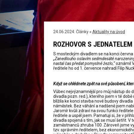
24.06.2024: Články »
Aktuality na úvod
ROZHOVOR S JEDNATELE
S mosteckým divadlem se na konci června r
„Zanedlouho oslavím sedmdesáté narozeniny. 
nastal čas předat pomyslné žezlo,“
oznámil V
ředitele ho od 1. července nahradí Filip Nuck
Když se ohlédnete zpět na své působení, kter
Vůbec nejvýznamnější pro můj nástup do d
divadla pozn. red.), kterého jsem v té době 
blížila ke konci stavba nové budovy divadla
náměstek. Bez váhání a nadšeně jsem nabídk
Jaromír kvůli zdraví na svou funkci ředitele
ředitele a uspěl jsem. Pamatuji si, že v při
divadla spojená s tím, jak se musí šetřit.
zaměstnanců zhruba 100. Zároveň jsme vytvo
tzv. správním ředitelem, bez ekonomickéh