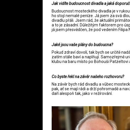
Jak vidíte budoucnost divadla a jaká doporuč
Budoucnost mosteckého divadla je v rukou
ho stojí nemalé peníze. Já jsem za svá dlouh
divadlu přáli. Jsem rád, že aktuální primáto
a to je zásadní. Důležitým faktorem pro ús
já jsem přesvědčen, že pod vedením Filipa 
Jaké jsou vaše plány do budoucna?
Pokud zdraví dovolí, tak bych se určitě na
zatím stále baví a naplňují. Samozřejmě ur
klubu na baru místo po Bohouši Patzeltovi a
Co byste řekl na závěr našeho rozhovoru?
Na závěr bych rád divadlu a vůbec mostecké
pak, ať se mají rádi a drží pohromadě a nav
daří alespoň tak, jako v režírování.