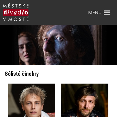
MENU
Sólisté činohry