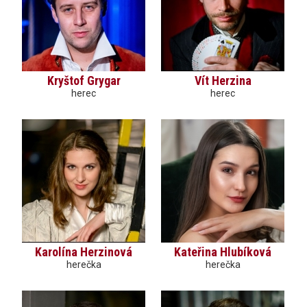
Kryštof Grygar
Vít Herzina
herec
herec
Karolína Herzinová
Kateřina Hlubíková
herečka
herečka