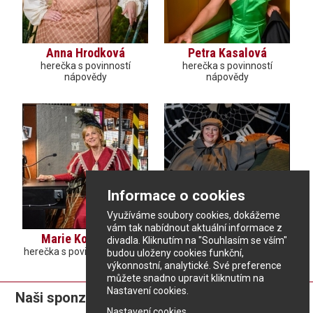
Anna Hrodková
Petra Kasalová
herečka s povinností
herečka s povinností
nápovědy
nápovědy
Informace o cookies
Využíváme soubory cookies, dokážeme
vám tak nabídnout aktuální informace z
Marie Kolaříková
Jana Pin
divadla. Kliknutím na "Souhlasím se vším"
herečka s povinností inspice
herečka s povinností inspice
budou uloženy cookies funkční,
výkonnostní, analytické. Své preference
můžete snadno upravit kliknutím na
Nastavení cookies.
Naši sponzoři:
Nastavení cookies