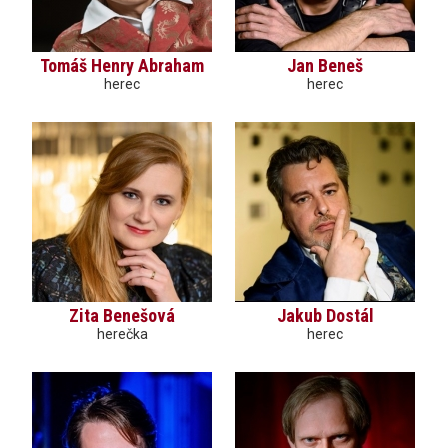
Tomáš Henry Abraham
Jan Beneš
herec
herec
Zita Benešová
Jakub Dostál
herečka
herec