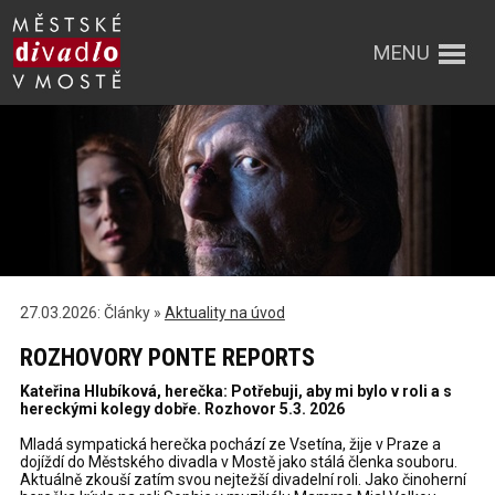
MENU
27.03.2026: Články »
Aktuality na úvod
ROZHOVORY PONTE REPORTS
Kateřina Hlubíková, herečka: Potřebuji, aby mi bylo v roli a s
hereckými kolegy dobře. Rozhovor 5.3. 2026
Mladá sympatická herečka pochází ze Vsetína, žije v Praze a
dojíždí do Městského divadla v Mostě jako stálá členka souboru.
Aktuálně zkouší zatím svou nejtežší divadelní roli. Jako činoherní