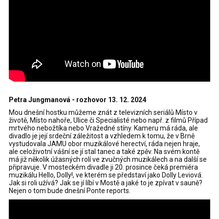
Petra Jungmanová - rozhovor 13. 12. 2024
Mou dnešní hostku můžeme znát z televizních seriálů Místo v
životě, Místo nahoře, Ulice či Specialisté nebo např. z filmů Případ
mrtvého nebožtíka nebo Vražedné stíny. Kameru má ráda, ale
divadlo je její srdeční záležitost a vzhledem k tomu, že v Brně
vystudovala JAMU obor muzikálové herectví, ráda nejen hraje,
ale celoživotní vášní se jí stal tanec a také zpěv. Na svém kontě
má již několik úžasných rolí ve zvučných muzikálech a na další se
připravuje. V mosteckém divadle ji 20. prosince čeká premiéra
muzikálu Hello, Dolly!, ve kterém se představí jako Dolly Leviová.
Jak si roli užívá? Jak se jí líbí v Mostě a jaké to je zpívat v sauně?
Nejen o tom bude dnešní Ponte reports.