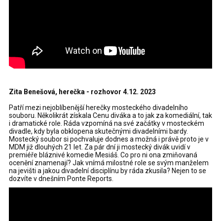
Zita Benešová, herečka - rozhovor 4.12. 2023
Patří mezi nejoblíbenější herečky mosteckého divadelního
souboru. Několikrát získala Cenu diváka a to jak za komediální, tak
i dramatické role. Ráda vzpomíná na své začátky v mosteckém
divadle, kdy byla obklopena skutečnými divadelními bardy.
Mostecký soubor si pochvaluje dodnes a možná i právě proto je v
MDM již dlouhých 21 let. Za pár dní ji mostecký divák uvidí v
premiéře bláznivé komedie Mesiáš. Co pro ni ona zmiňovaná
ocenění znamenají? Jak vnímá milostné role se svým manželem
na jevišti a jakou divadelní disciplínu by ráda zkusila? Nejen to se
dozvíte v dnešním Ponte Reports.