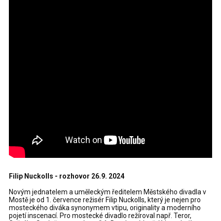
Filip Nuckolls - rozhovor 26.9. 2024
Novým jednatelem a uměleckým ředitelem Městského divadla v
Mostě je od 1. července režisér Filip Nuckolls, který je nejen pro
mosteckého diváka synonymem vtipu, originality a moderního
pojetí inscenací. Pro mostecké divadlo režíroval např. Teror,