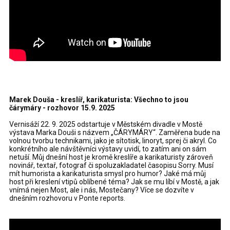
Marek Douša - kreslíř, karikaturista: Všechno to jsou
čárymáry - rozhovor 15.9. 2025
Vernisáží 22. 9. 2025 odstartuje v Městském divadle v Mostě
výstava Marka Douši s názvem „ČÁRYMÁRY“. Zaměřena bude na
volnou tvorbu technikami, jako je sítotisk, linoryt, sprej či akryl. Co
konkrétního ale návštěvníci výstavy uvidí, to zatím ani on sám
netuší. Můj dnešní host je kromě kreslíře a karikaturisty zároveň
novinář, textař, fotograf či spoluzakladatel časopisu Sorry. Musí
mít humorista a karikaturista smysl pro humor? Jaké má můj
host při kreslení vtipů oblíbené téma? Jak se mu líbí v Mostě, a jak
vnímá nejen Most, ale i nás, Mostečany? Více se dozvíte v
dnešním rozhovoru v Ponte reports.