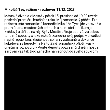
Mikoláš Tyc, režisér - rozhovor 11.12. 2023
Městské divadlo v Mostě v pátek 15. prosince od 19:30 uvede
poslední premiéru letošního roku, Můj romantický příběh. Pro
režiséra této romantické komedie Mikoláše Tyce jde zároveň o
premiéru na mosteckých prknech a na místní publikum je
zvědavý a těší se na něj. Byť v Mostě režíruje poprvé, za sebou
toho má spousty a jako režisér zanechal svůj podpis v divadlech
napříč republikou, zkušenosti sbíral i v zahraničí a dokonce
koketoval i s herectvím. Na totálně romantický příběh vás v
dnešním rozhovoru v Ponte Reports pozve můj dnešní host a
zároveň vás tak trochu nechá nahlédnout do svého soukromí.