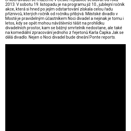
2013. V sobotu 19. listopadu je na programu již 10., jubilejní ročník
akce, která si hned po jejím odstartování získala celou řadu
příznivců, kterých ročník od ročníku přibývá. Městské divadlo v
Mostě je pravidelným účastníkem Noci divadel a nejinak je tomu i
letos, kdy se opět mohou návštěvníci těšit na prohlídku
divadelních prostor, kam se běžný smrtelník nedostane, ale také
na komediální zpracování jednoho z fejetonů Karla Čapka Jak se
dělá divadlo. Nejen o Noci divadel bude dnešní Ponte reports.