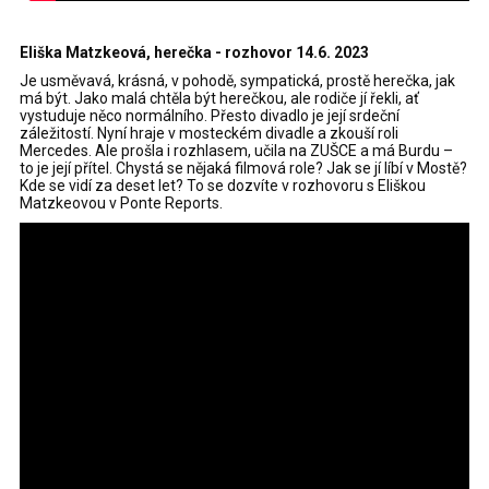
Eliška Matzkeová, herečka - rozhovor 14.6. 2023
Je usměvavá, krásná, v pohodě, sympatická, prostě herečka, jak
má být. Jako malá chtěla být herečkou, ale rodiče jí řekli, ať
vystuduje něco normálního. Přesto divadlo je její srdeční
záležitostí. Nyní hraje v mosteckém divadle a zkouší roli
Mercedes. Ale prošla i rozhlasem, učila na ZUŠCE a má Burdu –
to je její přítel. Chystá se nějaká filmová role? Jak se jí líbí v Mostě?
Kde se vidí za deset let? To se dozvíte v rozhovoru s Eliškou
Matzkeovou v Ponte Reports.