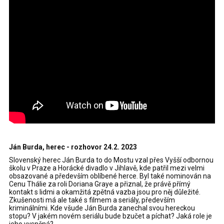
Ján Burda, herec - rozhovor 24.2. 2023
Slovenský herec Ján Burda to do Mostu vzal přes Vyšší odbornou
školu v Praze a Horácké divadlo v Jihlavě, kde patřil mezi velmi
obsazované a především oblíbené herce. Byl také nominován na
Cenu Thálie za roli Doriana Graye a přiznal, že právě přímý
kontakt s lidmi a okamžitá zpětná vazba jsou pro něj důležité.
Zkušenosti má ale také s filmem a seriály, především
kriminálními. Kde všude Ján Burda zanechal svou hereckou
stopu? V jakém novém seriálu bude bzučet a píchat? Jaká role je