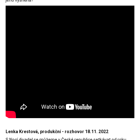
jeho vysněná?
Lenka Krestová, produkční - rozhovor 18.11. 2022
S Nocí divadel se můžeme v České republice setkávat od roku