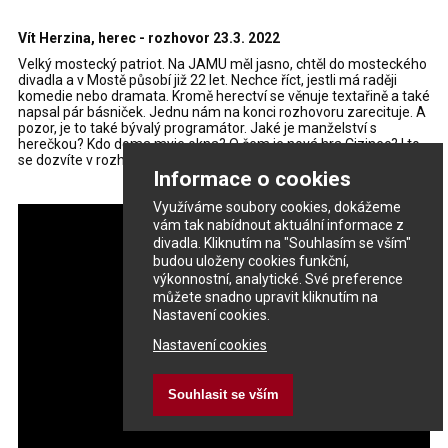
Vít Herzina, herec - rozhovor 23.3. 2022
Velký mostecký patriot. Na JAMU měl jasno, chtěl do mosteckého
divadla a v Mostě působí již 22 let. Nechce říct, jestli má raději
komedie nebo dramata. Kromě herectví se věnuje textařině a také
napsal pár básniček. Jednu nám na konci rozhovoru zarecituje. A
pozor, je to také bývalý programátor. Jaké je manželství s
herečkou? Kdo doma myje okna? O čem je nová hra Cizinec? I to
se dozvíte v rozhovoru s Vítkem Herzinou.
Informace o cookies
Využíváme soubory cookies, dokážeme
vám tak nabídnout aktuální informace z
divadla. Kliknutím na "Souhlasím se vším"
budou uloženy cookies funkční,
výkonnostní, analytické. Své preference
můžete snadno upravit kliknutím na
Nastavení cookies.
Nastavení cookies
Souhlasit se vším