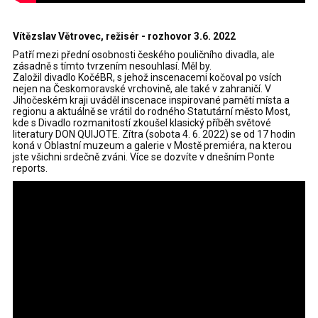
Vítězslav Větrovec, režisér - rozhovor 3.6. 2022
Patří mezi přední osobnosti českého pouličního divadla, ale
zásadně s tímto tvrzením nesouhlasí. Měl by.
Založil divadlo KočéBR, s jehož inscenacemi kočoval po vsích
nejen na Českomoravské vrchovině, ale také v zahraničí. V
Jihočeském kraji uváděl inscenace inspirované pamětí místa a
regionu a aktuálně se vrátil do rodného Statutární město Most,
kde s Divadlo rozmanitostí zkoušel klasický příběh světové
literatury DON QUIJOTE. Zítra (sobota 4. 6. 2022) se od 17 hodin
koná v Oblastní muzeum a galerie v Mostě premiéra, na kterou
jste všichni srdečně zváni. Více se dozvíte v dnešním Ponte
reports.