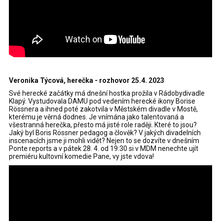
Veronika Týcová, herečka - rozhovor 25.4. 2023
Své herecké začátky má dnešní hostka prožila v Rádobydivadle
Klapý. Vystudovala DAMU pod vedením herecké ikony Borise
Rössnera a ihned poté zakotvila v Městském divadle v Mostě,
kterému je věrná dodnes. Je vnímána jako talentovaná a
všestranná herečka, přesto má jisté role raději. Které to jsou?
Jaký byl Boris Rössner pedagog a člověk? V jakých divadelních
inscenacích jsme ji mohli vidět? Nejen to se dozvíte v dnešním
Ponte reports a v pátek 28. 4. od 19:30 si v MDM nenechte ujít
premiéru kultovní komedie Pane, vy jste vdova!