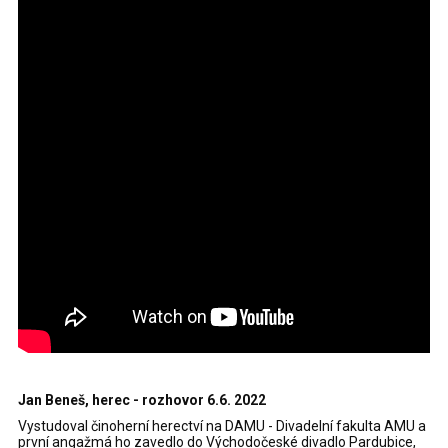
Jan Beneš, herec - rozhovor 6.6. 2022
Vystudoval činoherní herectví na DAMU - Divadelní fakulta AMU a
první angažmá ho zavedlo do Východočeské divadlo Pardubice,