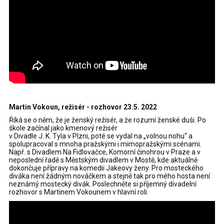
Martin Vokoun, režisér - rozhovor 23.5. 2022
Říká se o něm, že je ženský režisér, a že rozumí ženské duši. Po
škole začínal jako kmenový režisér
v Divadle J. K. Tyla v Plzni, poté se vydal na „volnou nohu“ a
spolupracoval s mnoha pražskými i mimopražskými scénami.
Např. s Divadlem Na Fidlovačce, Komorní činohrou v Praze a v
neposlední řadě s Městským divadlem v Mostě, kde aktuálně
dokončuje přípravy na komedii Jakeovy ženy. Pro mosteckého
diváka není žádným nováčkem a stejně tak pro mého hosta není
neznámý mostecký divák. Poslechněte si příjemný divadelní
rozhovor s Martinem Vokounem v hlavní roli.