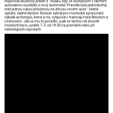
inspiroval skutečný příběh z Texasu, kdy 24 soutěžících v tamním
autosalonu soutěžilo o nový automobil. Pravidla byla jednoduchá,
stát jednou rukou přiloženou na zbrusu novém autě - žádné
opírání, žádné klečení. Režisér vybral pro mostecké zpracování
několik archetypů, které si mj. vytipoval v tramvaji mezi Mostem a
Litvínovem. Jak se mu to povedlo, a jak se těchto rolí zhostili
mostečtí herci, uvidíte 7. 3. od 19:30 na premiéře nebo při
následujících reprízách.