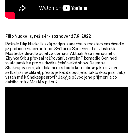
Filip Nuckolls, režisér - rozhovor 27.9. 2022
Režisér Filip Nuckolls svůj podpis zanechal v mosteckém divadle
již pod inscenacemi Teror, Světáci a Společenstvo vlastníků.
Mostecké divadlo pojal za domácí. Aktuálně za nemocného
Zbyňka Srbu převzal režírování „svatební“ komedie Sen noci
svatojánské a prý na diváka čeká velká show. Nejen se
Shakespearem, ale dokonce i s touto komedií se jako režisér
setkal již několikrát, přesto je každá pod jeho taktovkou jiná. Jaký
vztah má k Shakespearovi? Jaký je původ jeho příjmení a co
dalšího má v Mostě v plánu?