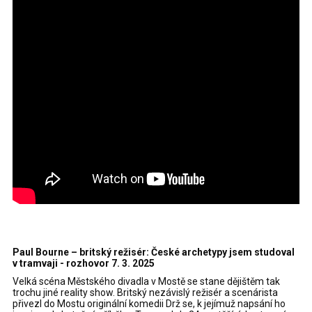
Paul Bourne – britský režisér: České archetypy jsem studoval
v tramvaji - rozhovor 7. 3. 2025
Velká scéna Městského divadla v Mostě se stane dějištěm tak
trochu jiné reality show. Britský nezávislý režisér a scenárista
přivezl do Mostu originální komedii Drž se, k jejímuž napsání ho