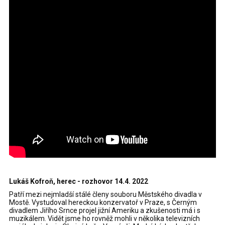
Lukáš Kofroň, herec - rozhovor 14.4. 2022
Patří mezi nejmladší stálé členy souboru Městského divadla v
Mostě. Vystudoval hereckou konzervatoř v Praze, s Černým
divadlem Jiřího Srnce projel jižní Ameriku a zkušenosti má i s
muzikálem. Vidět jsme ho rovněž mohli v několika televizních