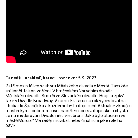
Tadeáš Horehleď, herec - rozhovor 5.9. 2022
Patří mezi stálice souboru Městského divadla v Mostě. Tam kde
jiní končí, tak on začínal. V brněnském Národním divadle,
Městském divadle Brno či ve Slováckém divadle. Hraje a zpívá
také v Divadle Broadway. V rámci Erasmu na rok vycestoval na
studia do Španělska a každému by to doporučil. Aktuálně zkouší s
mosteckým souborem inscenaci Sen noci svatojánské a chystá
se na moderování Divadelního vinobraní. Jaké bylo studium ve
městě Murcia? Má raději muzikál, nebo činohru a jaké role ho
baví?