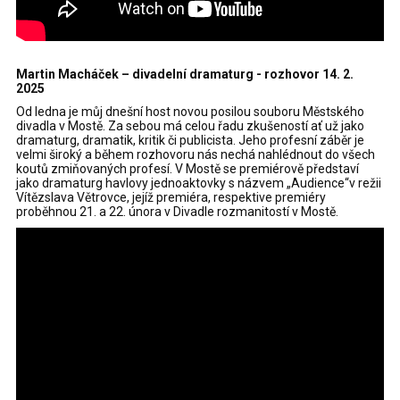
Martin Macháček – divadelní dramaturg - rozhovor 14. 2.
2025
Od ledna je můj dnešní host novou posilou souboru Městského
divadla v Mostě. Za sebou má celou řadu zkušeností ať už jako
dramaturg, dramatik, kritik či publicista. Jeho profesní záběr je
velmi široký a během rozhovoru nás nechá nahlédnout do všech
koutů zmiňovaných profesí. V Mostě se premiérově představí
jako dramaturg havlovy jednoaktovky s názvem „Audience“v režii
Vítězslava Větrovce, jejíž premiéra, respektive premiéry
proběhnou 21. a 22. února v Divadle rozmanitostí v Mostě.