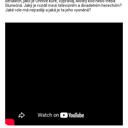
seriálech, jako je Ohnivé kuře, Vyprávěj, Modrý kód nebo třeba
Slunečná. Jaký je rozdíl mezi televizním a divadelním herectvím?
Jaké role má nejraději a jaká je ta jeho vysněná?