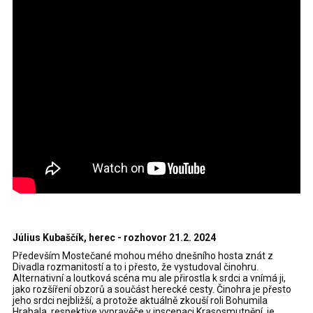
Július Kubaščík, herec - rozhovor 21.2. 2024
Především Mostečané mohou mého dnešního hosta znát z
Divadla rozmanitostí a to i přesto, že vystudoval činohru.
Alternativní a loutková scéna mu ale přirostla k srdci a vnímá ji,
jako rozšíření obzorů a součást herecké cesty. Činohra je přesto
jeho srdci nejbližší, a protože aktuálně zkouší roli Bohumila
Hrabala, respektive vypravěče v inscenaci Krasosmutnění, je