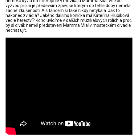
herečka kývla na roli Sophie v muzikálu Mamma Mia! Velkou
výzvou pro ní je především zpěv, se kterým do téhle doby neměla
žádné zkušenosti. A s tancem si také nikdy netykala. Jak to
nakonec zvládla? Jakého dalšího koníčka má Kateřina Hlubíková
vedle herectví? Koho uvidíme v dalších muzikálových rolích a proč
by si divák neměl představení Mamma Mia! v mosteckém divadle
nechat ujít.