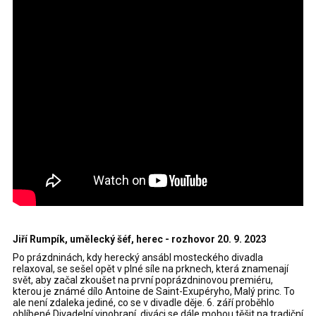
Jiří Rumpík, umělecký šéf, herec - rozhovor 20. 9. 2023
Po prázdninách, kdy herecký ansábl mosteckého divadla
relaxoval, se sešel opět v plné síle na prknech, která znamenají
svět, aby začal zkoušet na první poprázdninovou premiéru,
kterou je známé dílo Antoine de Saint-Exupéryho, Malý princ. To
ale není zdaleka jediné, co se v divadle děje. 6. září proběhlo
oblíbené Divadelní vinobraní, diváci se dále mohou těšit na tradiční