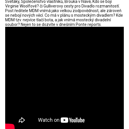
Světáky, Společenstvo vlastníků, Brouka v hlavě, Kdo se bojí
Virginie Woolfové? či Gulliverovy cesty pro Divadlo rozmanitostí.
Post ředitele MDM vnímá jako velkou zodpovědnost, ale zároveň
se nebojí nových věcí. Co má v plánu s mosteckým divadlem? Kde
MDM tzv. nejvíce tlačí bota, a jak vnímá mostecký divadelní
soubor? Nejen to se dozvíte v dnešním Ponte reports.