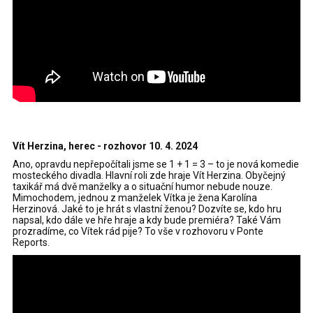
Vít Herzina, herec - rozhovor 10. 4. 2024
Ano, opravdu nepřepočítali jsme se 1 + 1 = 3 – to je nová komedie
mosteckého divadla. Hlavní roli zde hraje Vít Herzina. Obyčejný
taxikář má dvě manželky a o situační humor nebude nouze.
Mimochodem, jednou z manželek Vítka je žena Karolína
Herzinová. Jaké to je hrát s vlastní ženou? Dozvíte se, kdo hru
napsal, kdo dále ve hře hraje a kdy bude premiéra? Také Vám
prozradíme, co Vítek rád pije? To vše v rozhovoru v Ponte
Reports.