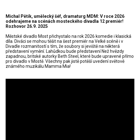
Michal Pětík, umělecký šéf, dramaturg MDM: V roce 2026
odehrajeme na scénách mosteckého divadla 12 premiér!
Rozhovor 26.9. 2025
Městské divadlo Most přichystalo na rok 2026 komedie i klasická
díla. Diváci se mohou těšit na šest premiér na Velké scéně i v
Divadle rozmanitostí s tím, že soubory si jeviště na některá
představení vymění. Lahůdkou bude představení Než hvězdy
zapadnou, britské autorky Beth Steel, které bude upravené přímo
pro divadlo v Mostě. Všechny pak jistě potěší uvedení světově
známého muzikálu Mamma Mia!