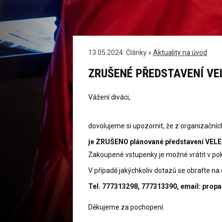
13.05.2024: Články »
Aktuality na úvod
ZRUŠENÉ PŘEDSTAVENÍ VE
Vážení diváci,
dovolujeme si upozornit, že z organizačníc
je ZRUŠENO plánované představení VELE
Zakoupené vstupenky je možné vrátit v po
V případě jakýchkoliv dotazů se obraťte na
Tel. 777313298, 777313390, email: pro
Děkujeme za pochopení.