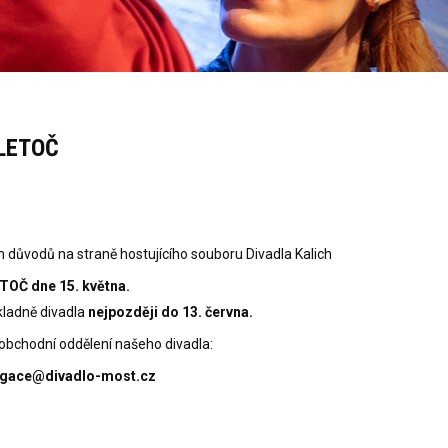
LETOČ
h důvodů na straně hostujícího souboru Divadla Kalich
TOČ dne 15. května.
kladně divadla
nejpozději do 13. června.
 obchodní oddělení našeho divadla:
pagace@divadlo-most.cz