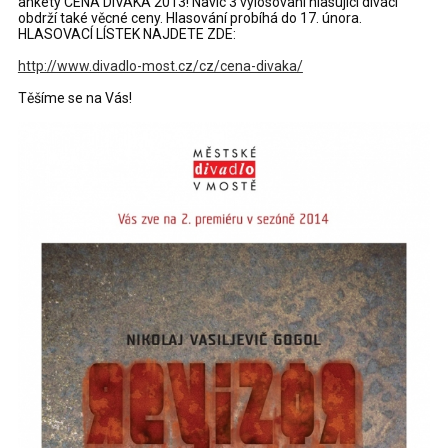
ankety CENA DIVÁKA 2013! Navíc 3 vylosovaní hlasující diváci
obdrží také věcné ceny. Hlasování probíhá do 17. února.
HLASOVACÍ LÍSTEK NAJDETE ZDE:
http://www.divadlo-most.cz/cz/cena-divaka/
Těšíme se na Vás!