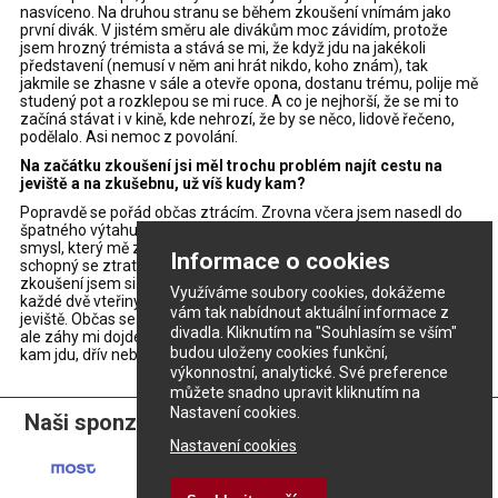
nasvíceno. Na druhou stranu se během zkoušení vnímám jako
první divák. V jistém směru ale divákům moc závidím, protože
jsem hrozný trémista a stává se mi, že když jdu na jakékoli
představení (nemusí v něm ani hrát nikdo, koho znám), tak
jakmile se zhasne v sále a otevře opona, dostanu trému, polije mě
studený pot a rozklepou se mi ruce. A co je nejhorší, že se mi to
začíná stávat i v kině, kde nehrozí, že by se něco, lidově řečeno,
podělalo. Asi nemoc z povolání.
Na začátku zkoušení jsi měl trochu problém najít cestu na
jeviště a na zkušebnu, už víš kudy kam?
Popravdě se pořád občas ztrácím. Zrovna včera jsem nasedl do
špatného výtahu a nemohl najít jeviště. Za to může můj orientační
smysl, který mě zřejmě opustil ještě v kolébce. Někdy jsem
Informace o cookies
schopný se ztratit i na schodišti. Ale je pravda, že během
zkoušení jsem si už trochu zvykl a nemusím se kolemjdoucích
Využíváme soubory cookies, dokážeme
každé dvě vteřiny ptát, jestli jdu správně na zkušebnu, nebo na
vám tak nabídnout aktuální informace z
jeviště. Občas se sice místo zkušebny objevím třeba na toaletách,
divadla. Kliknutím na "Souhlasím se vším"
ale záhy mi dojde, že je to vlastně dobře. Beru to jako osud, ať jdu
budou uloženy cookies funkční,
kam jdu, dřív nebo později skončím tam, kde jsem měl zrovna být.
výkonnostní, analytické. Své preference
můžete snadno upravit kliknutím na
Nastavení cookies.
Naši sponzoři:
Nastavení cookies