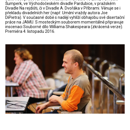
Šumperk, ve Východočeském divadle Pardubice, v pražském
Divadle Na rejdišti, či v Divadle A. Dvořáka v Příbrami. Věnuje se i
překladu divadelních her (např. Umění vraždy autora Joe
DiPietra). V současné době s nadějí vyhlíží obhajobu své disertační
práce na JAMU. S mosteckým souborem momentálně připravuje
inscenaci Souborné dílo Williama Shakespeara (zkrácená verze).
Premiéra 4. listopadu 2016.