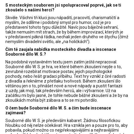
S mosteckým souborem jsi spolupracoval poprvé, jak se ti
zkoušelo s našimi herci?
Skvěle. Všichni tři kluci jsou nápadití, pracovití, charismatičtí a
myslím, že sdílíme i podobný smysl pro humor, což je pro
představení tohoto typu důležité. Navíc jsou báječně sehraní,
takže nemusím mít strach, že by během improvizací, kterých je
v představení pěkná řádka, nechali jeden druhého ve štychu (čímž
nemyslím divadelní světlo, ale „na holičkách“).
Čím tě zaujala nabídka mosteckého divadla a inscenace
Souborné dílo W. S.?
Na podobně vystavěném textu jsem zatím ještě nepracoval.
Souborné dílo W. S. je hra, ve které během zkoušení nejde o to,
zevrubně rozebírat motivace postav, jejich psychologické
pochody, nebo řešit gradaci příběhu. Text hry vznikl z čiré radosti
z divadla a řekněme z přetlaku tvořivosti. Během zkoušení šlo
většinou jen o to, přinášet nové a nové nápady a pustit fantazii
z uzdy, jak mojí, tak především herců, ale i výtvarnice. Už na
začátku mi bylo jasné, že tohle nebude běžné zkoušení a že by na
zkouškách mohla být zábava a to se mi potvrdilo.
O čem bude Souborné dílo W. S. a čím bude inscenace
zajímavá?
Souborné dílo W. S. je především kabaret. Žádnou filosofickou
hloubku od něj nelze očekávat. Hra vznikla jen a pouze pro to, aby
pobavila, pokud možno co nejpřekvapivějšími a nejhravějšími