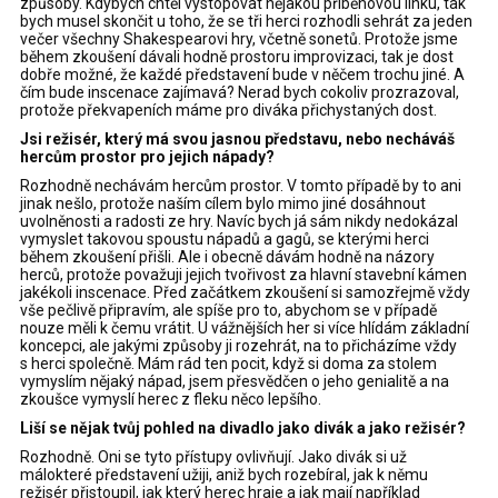
způsoby. Kdybych chtěl vystopovat nějakou příběhovou linku, tak
bych musel skončit u toho, že se tři herci rozhodli sehrát za jeden
večer všechny Shakespearovi hry, včetně sonetů. Protože jsme
během zkoušení dávali hodně prostoru improvizaci, tak je dost
dobře možné, že každé představení bude v něčem trochu jiné. A
čím bude inscenace zajímavá? Nerad bych cokoliv prozrazoval,
protože překvapeních máme pro diváka přichystaných dost.
Jsi režisér, který má svou jasnou představu, nebo necháváš
hercům prostor pro jejich nápady?
Rozhodně nechávám hercům prostor. V tomto případě by to ani
jinak nešlo, protože naším cílem bylo mimo jiné dosáhnout
uvolněnosti a radosti ze hry. Navíc bych já sám nikdy nedokázal
vymyslet takovou spoustu nápadů a gagů, se kterými herci
během zkoušení přišli. Ale i obecně dávám hodně na názory
herců, protože považuji jejich tvořivost za hlavní stavební kámen
jakékoli inscenace. Před začátkem zkoušení si samozřejmě vždy
vše pečlivě připravím, ale spíše pro to, abychom se v případě
nouze měli k čemu vrátit. U vážnějších her si více hlídám základní
koncepci, ale jakými způsoby ji rozehrát, na to přicházíme vždy
s herci společně. Mám rád ten pocit, když si doma za stolem
vymyslím nějaký nápad, jsem přesvědčen o jeho genialitě a na
zkoušce vymyslí herec z fleku něco lepšího.
Liší se nějak tvůj pohled na divadlo jako divák a jako režisér?
Rozhodně. Oni se tyto přístupy ovlivňují. Jako divák si už
málokteré představení užiji, aniž bych rozebíral, jak k němu
režisér přistoupil, jak který herec hraje a jak mají například