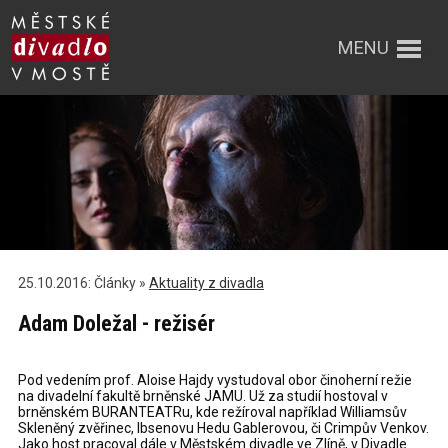
MENU
25.10.2016: Články »
Aktuality z divadla
Adam Doležal - režisér
Pod vedením prof. Aloise Hajdy vystudoval obor činoherní režie
na divadelní fakultě brněnské JAMU. Už za studií hostoval v
brněnském BURANTEATRu, kde režíroval například Williamsův
Skleněný zvěřinec, Ibsenovu Hedu Gablerovou, či Crimpův Venkov.
Jako host pracoval dále v Městském divadle ve Zlíně, v Divadle