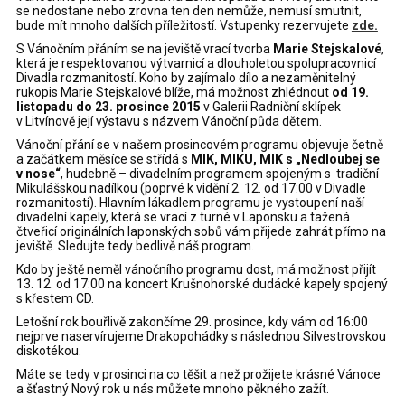
se nedostane nebo zrovna ten den nemůže, nemusí smutnit,
bude mít mnoho dalších příležitostí. Vstupenky rezervujete
zde.
S Vánočním přáním se na jeviště vrací tvorba
Marie Stejskalové
,
která je respektovanou výtvarnicí a dlouholetou spolupracovnicí
Divadla rozmanitostí. Koho by zajímalo dílo a nezaměnitelný
rukopis Marie Stejskalové blíže, má možnost zhlédnout
od 19.
listopadu do 23. prosince 2015
v Galerii Radniční sklípek
v Litvínově její výstavu s názvem Vánoční půda dětem.
Vánoční přání se v našem prosincovém programu objevuje četně
a začátkem měsíce se střídá s
MIK, MIKU, MIK s „Nedloubej se
v nose“
, hudebně – divadelním programem spojeným s tradiční
Mikulášskou nadílkou (poprvé k vidění 2. 12. od 17:00 v Divadle
rozmanitostí). Hlavním lákadlem programu je vystoupení naší
divadelní kapely, která se vrací z turné v Laponsku a tažená
čtveřicí originálních laponských sobů vám přijede zahrát přímo na
jeviště. Sledujte tedy bedlivě náš program.
Kdo by ještě neměl vánočního programu dost, má možnost přijít
13. 12. od 17:00 na koncert Krušnohorské dudácké kapely spojený
s křestem CD.
Letošní rok bouřlivě zakončíme 29. prosince, kdy vám od 16:00
nejprve naservírujeme Drakopohádky s následnou Silvestrovskou
diskotékou.
Máte se tedy v prosinci na co těšit a než prožijete krásné Vánoce
a šťastný Nový rok u nás můžete mnoho pěkného zažít.