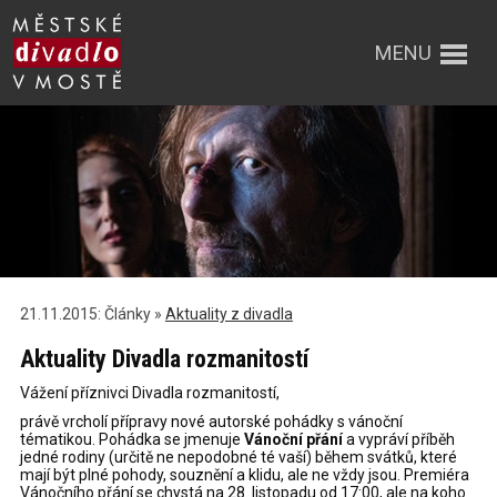
MENU
21.11.2015: Články »
Aktuality z divadla
Aktuality Divadla rozmanitostí
Vážení příznivci Divadla rozmanitostí,
právě vrcholí přípravy nové autorské pohádky s vánoční
tématikou. Pohádka se jmenuje
Vánoční přání
a vypráví příběh
jedné rodiny (určitě ne nepodobné té vaší) během svátků, které
mají být plné pohody, souznění a klidu, ale ne vždy jsou. Premiéra
Vánočního přání se chystá na 28. listopadu od 17:00, ale na koho