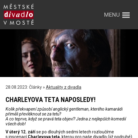
MENU
28.08.2023: Články »
Aktuality z divadla
CHARLEYOVA TETA NAPOSLEDY!
Kolik překvapení způsobí anglický gentleman, kterého kamarádi
přiměli převléknout se za tetu?
A co teprve, když se pravá teta objeví? Jedna z nejlepších komedií
všech dob!
V úterý 12. září
se po dlouhých sedmi letech rozloučíme
s inscenací
Charleyova teta
, kterou pro naše divadlo (již podruhé)