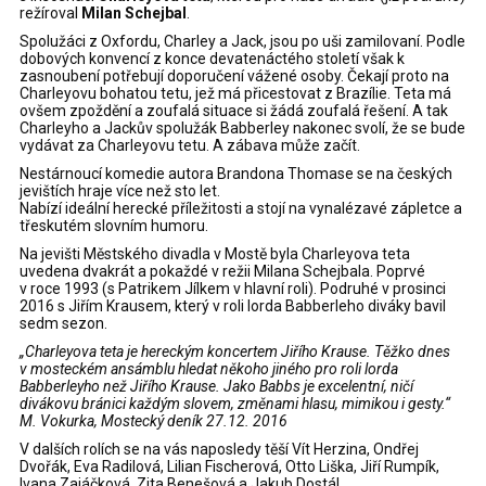
režíroval
Milan Schejbal
.
Spolužáci z Oxfordu, Charley a Jack, jsou po uši zamilovaní. Podle
dobových konvencí z konce devatenáctého století však k
zasnoubení potřebují doporučení vážené osoby. Čekají proto na
Charleyovu bohatou tetu, jež má přicestovat z Brazílie. Teta má
ovšem zpoždění a zoufalá situace si žádá zoufalá řešení. A tak
Charleyho a Jackův spolužák Babberley nakonec svolí, že se bude
vydávat za Charleyovu tetu. A zábava může začít.
Nestárnoucí komedie autora Brandona Thomase se na českých
jevištích hraje více než sto let.
Nabízí ideální herecké příležitosti a stojí na vynalézavé zápletce a
třeskutém slovním humoru.
Na jevišti Městského divadla v Mostě byla Charleyova teta
uvedena dvakrát a pokaždé v režii Milana Schejbala. Poprvé
v roce 1993 (s Patrikem Jílkem v hlavní roli). Podruhé v prosinci
2016 s Jiřím Krausem, který v roli lorda Babberleho diváky bavil
sedm sezon.
„
Charleyova teta je hereckým koncertem Jiřího Krause
. Těžko dnes
v mosteckém ansámblu hledat někoho jiného pro roli lorda
Babberleyho než Jiřího Krause. Jako Babbs je excelentní, ničí
divákovu bránici každým slovem, změnami hlasu, mimikou i gesty.“
M. Vokurka, Mostecký deník 27.12. 2016
V dalších rolích se na vás naposledy těší Vít Herzina, Ondřej
Dvořák, Eva Radilová, Lilian Fischerová, Otto Liška, Jiří Rumpík,
Ivana Zajáčková, Zita Benešová a Jakub Dostál.