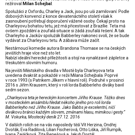
režíroval
Milan Schejbal
.
Spolužáci z Oxfordu, Charley a Jack, jsou po uši zamilovaní. Podle
dobových konvencí z konce devatenáctého století však k
zasnoubení potřebují doporučení vážené osoby. Čekají proto na
Charleyovu bohatou tetu, jež má přicestovat z Brazílie. Teta má
ovšem zpoždění a zoufalá situace si žádá zoufalá řešení. A tak
Charleyho a Jackův spolužák Babberley nakonec svolí, že se bude
vydávat za Charleyovu tetu. A zábava může začít.
Nestárnoucí komedie autora Brandona Thomase se na českých
jevištích hraje více než sto let.
Nabízí ideální herecké příležitosti a stojí na vynalézavé zápletce a
třeskutém slovním humoru.
Na jevišti Městského divadla v Mostě byla Charleyova teta
uvedena dvakrát a pokaždé v režii Milana Schejbala. Poprvé
v roce 1993 (s Patrikem Jílkem v hlavní roli). Podruhé v prosinci
2016 s Jiřím Krausem, který v roli lorda Babberleho diváky bavil
sedm sezon.
„
Charleyova teta je hereckým koncertem Jiřího Krause
. Těžko dnes
v mosteckém ansámblu hledat někoho jiného pro roli lorda
Babberleyho než Jiřího Krause. Jako Babbs je excelentní, ničí
divákovu bránici každým slovem, změnami hlasu, mimikou i gesty.“
M. Vokurka, Mostecký deník 27.12. 2016
V dalších rolích se na vás naposledy těší Vít Herzina, Ondřej
Dvořák, Eva Radilová, Lilian Fischerová, Otto Liška, Jiří Rumpík,
Ivana Zajáčková, Zita Benešová a Jakub Dostál.