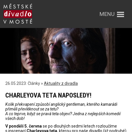
MENU
26.05.2023: Články »
Aktuality z divadla
CHARLEYOVA TETA NAPOSLEDY!
Kolik překvapení způsobí anglický gentleman, kterého kamarádi
přiměli převléknout se za tetu?
A co teprve, když se pravá teta objeví? Jedna z nejlepších komedií
všech dob!
V pondělí 5. června
se po dlouhých sedmi letech rozloučíme
s inscenací
Charleyova teta
, kterou pro naše divadlo (již podruhé)