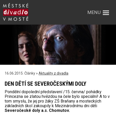
MENU
16.06.2015: Články »
Aktuality z divadla
DEN DĚTÍ SE SEVEROČESKÝMI DOLY
Pondělní dopolední představení /15. června/ pohádky
Princezna se zlatou hvězdou na čele bylo speciální! A to v
tom smyslu, že jej pro žáky ZŠ Braňany a mosteckých
základních škol zakoupily k Mezinárodnímu dni děti
Severočeské doly a.s. Chomutov.