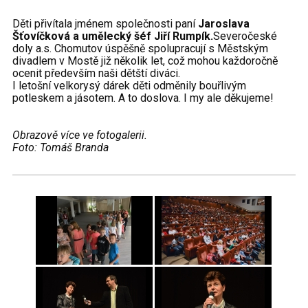
Děti přivítala jménem společnosti paní
Jaroslava
Šťovíčková a umělecký šéf Jiří Rumpík.
Severočeské
doly a.s. Chomutov
úspěšně spolupracují s Městským
divadlem v Mostě již několik let, což mohou každoročně
ocenit především naši dětští diváci.
I letošní velkorysý dárek děti odměnily bouřlivým
potleskem a jásotem. A to doslova. I my ale děkujeme!
Obrazově více ve fotogalerii.
Foto: Tomáš Branda