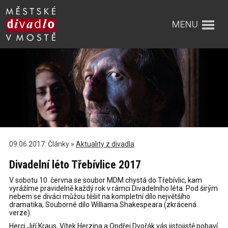
MENU
09.06.2017: Články »
Aktuality z divadla
Divadelní léto Třebívlice 2017
V sobotu 10. června se soubor MDM chystá do Třebívlic, kam
vyrážíme pravidelně každý rok v rámci Divadelního léta. Pod širým
nebem se diváci můžou těšit na kompletní dílo největšího
dramatika, Souborné dílo Williama Shakespeara (zkrácená
verze).
Herci Jiří Kraus, Vítek Herzina a Ondřej Dvořák vás jistojistě pobaví