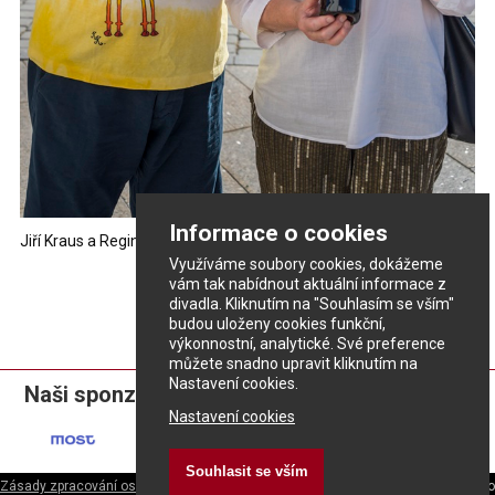
Informace o cookies
Jiří Kraus a Regina Razovová pokřtili svá vína pro letošní rok.
Využíváme soubory cookies, dokážeme
vám tak nabídnout aktuální informace z
divadla. Kliknutím na "Souhlasím se vším"
budou uloženy cookies funkční,
výkonnostní, analytické. Své preference
můžete snadno upravit kliknutím na
Nastavení cookies.
Naši sponzoři:
Nastavení cookies
Souhlasit se vším
Zásady zpracování osobních údajů
ePrivacy - nastavení cookies
|
Divadlo