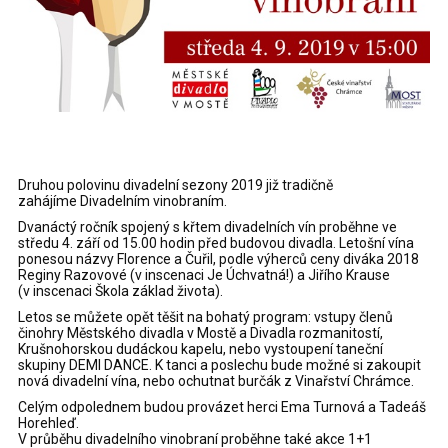
Druhou polovinu divadelní sezony 2019 již tradičně
zahájíme Divadelním vinobraním.
Dvanáctý ročník spojený s křtem divadelních vín proběhne ve
středu 4. září od 15.00 hodin před budovou divadla. Letošní vína
ponesou názvy Florence a Čuřil, podle výherců ceny diváka 2018
Reginy Razovové (v inscenaci Je Úchvatná!) a Jiřího Krause
(v inscenaci Škola základ života).
Letos se můžete opět těšit na bohatý program: vstupy členů
činohry Městského divadla v Mostě a Divadla rozmanitostí,
Krušnohorskou dudáckou kapelu, nebo vystoupení taneční
skupiny DEMI DANCE. K tanci a poslechu bude možné si zakoupit
nová divadelní vína, nebo ochutnat burčák z Vinařství Chrámce.
Celým odpolednem budou provázet herci Ema Turnová a Tadeáš
Horehleď.
V průběhu divadelního vinobraní proběhne také akce 1+1