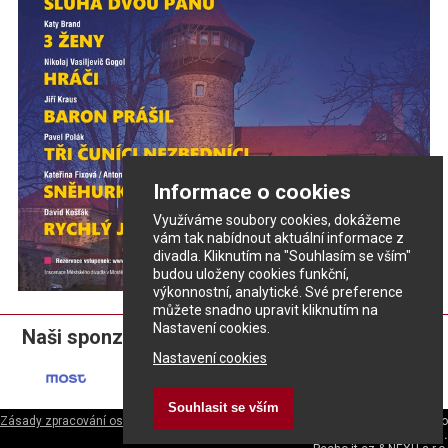
Informace o cookies
Využíváme soubory cookies, dokážeme
vám tak nabídnout aktuální informace z
divadla. Kliknutím na "Souhlasím se vším"
budou uloženy cookies funkční,
výkonnostní, analytické. Své preference
můžete snadno upravit kliknutím na
Nastavení cookies.
Naši sponzoři:
Nastavení cookies
Souhlasit se vším
Zásady zpracování osobních údajů
ePrivacy - nastavení cookies
|
Divadlo
rozmanitostí
|
Městské divadlo v Mostě s.r.o.