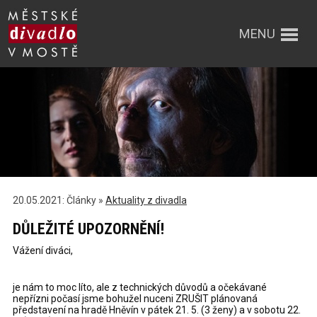
MENU
20.05.2021: Články »
Aktuality z divadla
DŮLEŽITÉ UPOZORNĚNÍ!
Vážení diváci,
je nám to moc líto, ale z technických důvodů a očekávané
nepřízni počasí jsme bohužel nuceni ZRUŠIT plánovaná
představení na hradě Hněvín v pátek 21. 5. (3 ženy) a v sobotu 22.