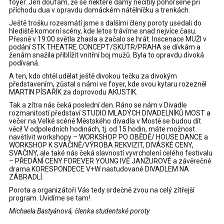
foyer. Jen doufám, že se některé dámy necítily pohoršeně při
příchodu dua v opravdu domáckém nátělníčku a trenkách.
Ještě trošku rozesmátí jsme s dalšími členy poroty usedali do
hlediště komorní scény, kde letos trávíme snad nejvíce času.
Přesně v 19:00 světla zhasla a začalo se hrát. Inscenace MUŽI v
podání STK THEATRE CONCEPT/SKUTR/PRAHA se dívkám a
ženám snažila přiblížit vnitřní boj mužů. Byla to opravdu divoká
podívaná.
A ten, kdo chtěl udělat ještě divokou tečku za divokým
představením, zůstal s námi ve foyer, kde svou kytaru rozezněl
MARTIN PÍSAŘÍK za doprovodu AKUSTIK.
Tak a zítra nás čeká poslední den. Ráno se nám v Divadle
rozmanitostí představí STUDIO MLADÝCH DIVADELNÍKŮ MOST a
večer na Velké scéně Městského divadla v Mostě se budou dít
věci! V odpoledních hodinách, tj. od 15 hodin, máte možnost
navštívit workshopy – WORKSHOP PO OBĚDĚ/ HOUSE DANCE a
WORKSHOP K SVAČINĚ/VÝROBA REKVIZIT, DIVÁSKÉ CENY,
SVAČINY, ale také nás čeká slavností vyvrcholení celého festivalu
– PŘEDÁNÍ CENY FOREVER YOUNG IVĚ JANŽUROVÉ a závěrečné
drama KORESPONDECE V+W nastudované DIVADLEM NA
ZÁBRADLÍ.
Porota a organizátoři Vás tedy srdečně zvou na celý zítřejší
program. Uvidíme se tam!
Michaela Bastyánová, členka studentské poroty