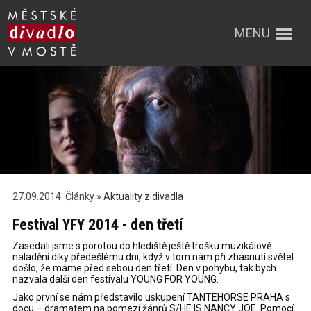
MENU
27.09.2014: Články »
Aktuality z divadla
Festival YFY 2014 - den třetí
Zasedali jsme s porotou do hlediště ještě trošku muzikálově
naladění díky předešlému dni, když v tom nám při zhasnutí světel
došlo, že máme před sebou den třetí. Den v pohybu, tak bych
nazvala další den festivalu YOUNG FOR YOUNG.
Jako první se nám představilo uskupení TANTEHORSE PRAHA s
docu – dramatem na pomezí žánrů S/HE IS NANCY JOE. Pomocí