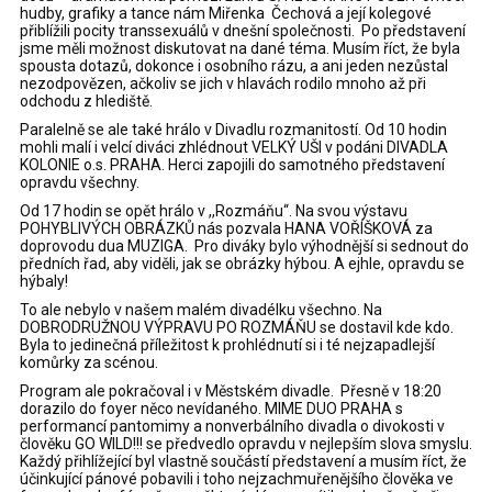
hudby, grafiky a tance nám Miřenka Čechová a její kolegové
přiblížili pocity transsexuálů v dnešní společnosti. Po představení
jsme měli možnost diskutovat na dané téma. Musím říct, že byla
spousta dotazů, dokonce i osobního rázu, a ani jeden nezůstal
nezodpovězen, ačkoliv se jich v hlavách rodilo mnoho až při
odchodu z hlediště.
Paralelně se ale také hrálo v Divadlu rozmanitostí. Od 10 hodin
mohli malí i velcí diváci zhlédnout VELKÝ UŠI v podáni DIVADLA
KOLONIE o.s. PRAHA. Herci zapojili do samotného představení
opravdu všechny.
Od 17 hodin se opět hrálo v ,,Rozmáňu“. Na svou výstavu
POHYBLIVÝCH OBRÁZKŮ nás pozvala HANA VOŘÍŠKOVÁ za
doprovodu dua MUZIGA. Pro diváky bylo výhodnější si sednout do
předních řad, aby viděli, jak se obrázky hýbou. A ejhle, opravdu se
hýbaly!
To ale nebylo v našem malém divadélku všechno. Na
DOBRODRUŽNOU VÝPRAVU PO ROZMÁŇU se dostavil kde kdo.
Byla to jedinečná příležitost k prohlédnutí si i té nejzapadlejší
komůrky za scénou.
Program ale pokračoval i v Městském divadle. Přesně v 18:20
dorazilo do foyer něco nevídaného. MIME DUO PRAHA s
performancí pantomimy a nonverbálního divadla o divokosti v
člověku GO WILD!!! se předvedlo opravdu v nejlepším slova smyslu.
Každý přihlížející byl vlastně součástí představení a musím říct, že
účinkující pánové pobavili i toho nejzachmuřenějšího člověka ve