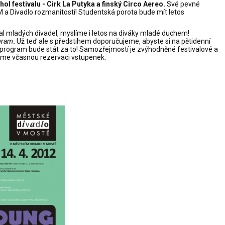
ol festivalu - Cirk La Putyka a finský Circo Aereo.
Své pevné
 a Divadlo rozmanitostí! Studentská porota bude mít letos
val mladých divadel, myslíme i letos na diváky mladé duchem!
gram
.
Už teď ale s předstihem doporučujeme, abyste si na pětidenní
že program bude stát za to! Samozřejmostí je zvýhodněné festivalové a
eme včasnou rezervaci vstupenek.