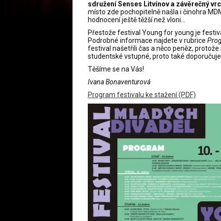
sdružení Senses Litvínov a závěrečný vrch
místo zde pochopitelně našla i činohra MDM
hodnocení ještě těžší než vloni…
Přestože festival Young for young je festi
Podrobné informace najdete v rubrice
Pro
festival našetřili čas a něco peněz, proto
studentské vstupné, proto také doporučuj
Těšíme se na Vás!
Ivana Bonaventurová
Program festivalu ke stažení (PDF)