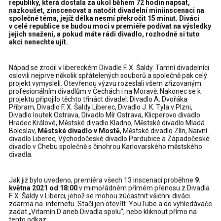
republiky, která dostala za úkol během 72 hodin napsat,
nazkoušet, zinscenovat a natočit divadelní miniinscenaci na
společné téma, jejíž délka nesmí překročit 15 minut. Diváci
v celé republice se budou moci v premiéře podívat na výsledky
jejich snažení, a pokud máte rádi divadlo, rozhodně si tuto
akci nenechte ujít.
Nápad se zrodil v libereckém Divadle F. X. Šaldy. Tamní divadelníci
oslovili nejprve několik spřátelených souborů a společně pak celý
projekt vymysleli. Otevřenou výzvu rozeslali všem zřizovaným
profesionálním divadlům v Čechách i na Moravě. Nakonec se k
projektu připojilo těchto třináct divadel: Divadlo A. Dvořáka
Příbram, Divadlo F. X. Šaldy Liberec, Divadlo J. K. Tyla v Plzni,
Divadlo loutek Ostrava, Divadlo Mír Ostrava, Klicperovo divadlo
Hradec Králové, Městské divadlo Kladno, Městské divadlo Mladá
Boleslav,
Městské divadlo v Mostě
, Městské divadlo Zlín, Naivní
divadlo Liberec, Východočeské divadlo Pardubice a Západočeské
divadlo v Chebu společně s činohrou Karlovarského městského
divadla.
Jak již bylo uvedeno, premiéra všech 13 inscenací proběhne
9.
května 2021 od 18:00
v mimořádném přímém přenosu z Divadla
F. X. Šaldy v Liberci, jehož se mohou zúčastnit všichni diváci
zdarma na internetu. Stačí jen otevřít YouTube a do vyhledávače
zadat „Vitamín D aneb Divadla spolu“, nebo kliknout přímo na
tento odkaz: