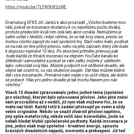
https://youtu.be/TLFW3HX2zWE
Dramaturg DFXŠ Jiří Janků k akci prozradil:
„Všichni budeme moc
rádi, pokud se inscenace dostanou k co největšímu počtu diváků,
protože především kvůli nim celá tato akce vznikla. Nemůžeme je
zatím uvítat v hledišti, i když věříme, že se tak brzy stane, přesto se
mohou všichni zapojit do naší společné hry. Stačí velmi málo, podívat
se na náš on-line přímý přenos, nebo na jeho záznam, který zde bude
k dispozici nejméně 10 dnů. Po skončení přímého přenosu pak
bude každá ze třinácti inscenací na stejném YouTube kanálu ke
zhlédnutí i samostatně a pokud se vám zalíbí, můžete jí udělením
lajku odevzdat svůj hlas. Můžete podpořit své oblíbené divadlo, ale
stejně tak ocenit to, co vás skutečně zaujalo. Dát hlas můžete klidně
dát i více inscenacím. Primárně nám nejde o to určit vítěze, ale dobře
se pobavit. Hlas pro jedno divadlo je tak trochu hlasem pro nás
všechny.“
Všech 13 divadel zpracovávalo jedno jediné téma (společné
pro všechny), kterým bylo vylosované přísloví. Jeho plné znění
vám prozradíme až v neděli, již nyní však můžeme říci, že se
máte nač těšit. Každý totiž k zadání přistoupil po svém a vždy
velmi originálně. Někdo se snažil ztvárnit přísloví napřímo,
jiný spíše metaforicky, někde volili žánr komediální, jinde se
nebáli hledat hlubší společenské podtexty. Každá inscenace je
jiná, jedno však mají společné - kreativní energii, spoustu
krásných divadelních nápadů, momentů a překvapení. Již teď