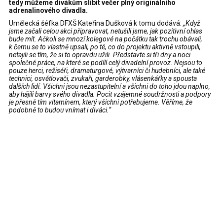
tedy můžeme divákům slíbit večer plný originálního
adrenalinového divadla.
Umělecká šéfka DFXŠ Kateřina Dušková k tomu dodává:
„Když
jsme začali celou akci připravovat, netušili jsme, jak pozitivní ohlas
bude mít. Ačkoli se mnozí kolegové na počátku tak trochu obávali,
k čemu se to vlastně upsali, po té, co do projektu aktivně vstoupili,
netajili se tím, že si to opravdu užili. Představte si tři dny a noci
společné práce, na které se podílí celý divadelní provoz. Nejsou to
pouze herci, režiséři, dramaturgové, výtvarníci či hudebníci, ale také
technici, osvětlovači, zvukaři, garderobky, vlásenkářky a spousta
dalších lidí. Všichni jsou nezastupitelní a všichni do toho jdou naplno,
aby hájili barvy svého divadla. Pocit vzájemné soudržnosti a podpory
je přesně tím vitamínem, který všichni potřebujeme. Věříme, že
podobně to budou vnímat i diváci.“