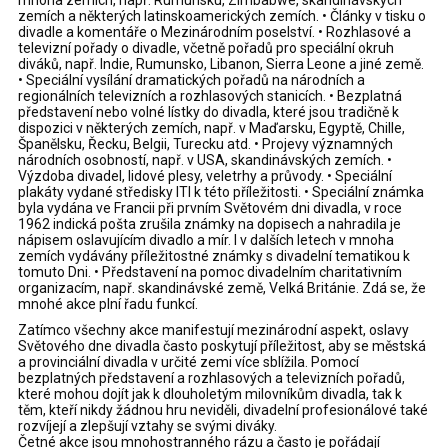
mnoha zemích, např. Rumunsku, Zimbabwe, skandinávských
zemích a některých latinskoamerických zemích. • Články v tisku o
divadle a komentáře o Mezinárodním poselství. • Rozhlasové a
televizní pořady o divadle, včetně pořadů pro speciální okruh
diváků, např. Indie, Rumunsko, Libanon, Sierra Leone a jiné země.
• Speciální vysílání dramatických pořadů na národních a
regionálních televizních a rozhlasových stanicích. • Bezplatná
představení nebo volné lístky do divadla, které jsou tradičně k
dispozici v některých zemích, např. v Maďarsku, Egyptě, Chille,
Španělsku, Řecku, Belgii, Turecku atd. • Projevy významných
národních osobností, např. v USA, skandinávských zemích. •
Výzdoba divadel, lidové plesy, veletrhy a průvody. • Speciální
plakáty vydané středisky ITI k této příležitosti. • Speciální známka
byla vydána ve Francii při prvním Světovém dni divadla, v roce
1962 indická pošta zrušila známky na dopisech a nahradila je
nápisem oslavujícím divadlo a mír. I v dalších letech v mnoha
zemích vydávány příležitostné známky s divadelní tematikou k
tomuto Dni. • Představení na pomoc divadelním charitativním
organizacím, např. skandinávské země, Velká Británie. Zdá se, že
mnohé akce plní řadu funkcí.
Zatímco všechny akce manifestují mezinárodní aspekt, oslavy
Světového dne divadla často poskytují příležitost, aby se městská
a provinciální divadla v určité zemi více sblížila. Pomocí
bezplatných představení a rozhlasových a televizních pořadů,
které mohou dojít jak k dlouholetým milovníkům divadla, tak k
těm, kteří nikdy žádnou hru neviděli, divadelní profesionálové také
rozvíjejí a zlepšují vztahy se svými diváky.
Četné akce jsou mnohostranného rázu a často je pořádají