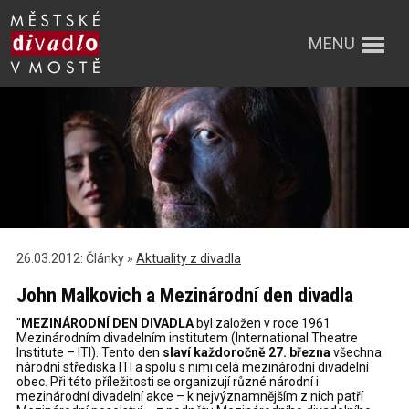
MENU
26.03.2012: Články »
Aktuality z divadla
John Malkovich a Mezinárodní den divadla
"
MEZINÁRODNÍ DEN DIVADLA
byl založen v roce 1961
Mezinárodním divadelním institutem (International Theatre
Institute – ITI). Tento den
slaví každoročně 27. března
všechna
národní střediska ITI a spolu s nimi celá mezinárodní divadelní
obec. Při této příležitosti se organizují různé národní i
mezinárodní divadelní akce – k nejvýznamnějším z nich patří