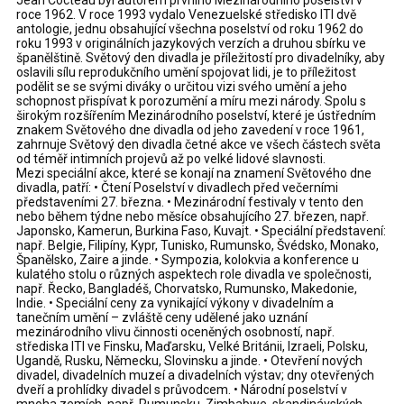
Jean Cocteau byl autorem prvního Mezinárodního poselství v
roce 1962. V roce 1993 vydalo Venezuelské středisko ITI dvě
antologie, jednu obsahující všechna poselství od roku 1962 do
roku 1993 v originálních jazykových verzích a druhou sbírku ve
španělštině. Světový den divadla je příležitostí pro divadelníky, aby
oslavili sílu reprodukčního umění spojovat lidi, je to příležitost
podělit se se svými diváky o určitou vizi svého umění a jeho
schopnost přispívat k porozumění a míru mezi národy. Spolu s
širokým rozšířením Mezinárodního poselství, které je ústředním
znakem Světového dne divadla od jeho zavedení v roce 1961,
zahrnuje Světový den divadla četné akce ve všech částech světa
od téměř intimních projevů až po velké lidové slavnosti.
Mezi speciální akce, které se konají na znamení Světového dne
divadla, patří: • Čtení Poselství v divadlech před večerními
představeními 27. března. • Mezinárodní festivaly v tento den
nebo během týdne nebo měsíce obsahujícího 27. březen, např.
Japonsko, Kamerun, Burkina Faso, Kuvajt. • Speciální představení:
např. Belgie, Filipíny, Kypr, Tunisko, Rumunsko, Švédsko, Monako,
Španělsko, Zaire a jinde. • Sympozia, kolokvia a konference u
kulatého stolu o různých aspektech role divadla ve společnosti,
např. Řecko, Bangladéš, Chorvatsko, Rumunsko, Makedonie,
Indie. • Speciální ceny za vynikající výkony v divadelním a
tanečním umění – zvláště ceny udělené jako uznání
mezinárodního vlivu činnosti oceněných osobností, např.
střediska ITI ve Finsku, Maďarsku, Velké Británii, Izraeli, Polsku,
Ugandě, Rusku, Německu, Slovinsku a jinde. • Otevření nových
divadel, divadelních muzeí a divadelních výstav; dny otevřených
dveří a prohlídky divadel s průvodcem. • Národní poselství v