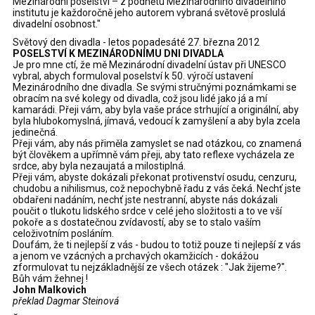
Mezinárodní poselství – z podnětu Mezinárodního divadelního
institutu je každoročně jeho autorem vybraná světově proslulá
divadelní osobnost."
Světový den divadla - letos popadesáté 27. března 2012
POSELSTVÍ K MEZINÁRODNÍMU DNI DIVADLA
Je pro mne ctí, že mě Mezinárodní divadelní ústav při UNESCO
vybral, abych formuloval poselství k 50. výročí ustavení
Mezinárodního dne divadla. Se svými stručnými poznámkami se
obracím na své kolegy od divadla, což jsou lidé jako já a mí
kamarádi. Přeji vám, aby byla vaše práce strhující a originální, aby
byla hlubokomyslná, jímavá, vedoucí k zamyšlení a aby byla zcela
jedinečná.
Přeji vám, aby nás přiměla zamyslet se nad otázkou, co znamená
být člověkem a upřímně vám přeji, aby tato reflexe vycházela ze
srdce, aby byla nezaujatá a milostiplná.
Přeji vám, abyste dokázali překonat protivenství osudu, cenzuru,
chudobu a nihilismus, což nepochybně řadu z vás čeká. Nechť jste
obdařeni nadáním, nechť jste nestranní, abyste nás dokázali
poučit o tlukotu lidského srdce v celé jeho složitosti a to ve vší
pokoře a s dostatečnou zvídavostí, aby se to stalo vaším
celoživotním posláním.
Doufám, že ti nejlepší z vás - budou to totiž pouze ti nejlepší z vás
a jenom ve vzácných a prchavých okamžicích - dokážou
zformulovat tu nejzákladnější ze všech otázek : "Jak žijeme?".
Bůh vám žehnej !
John Malkovich
překlad Dagmar Steinová