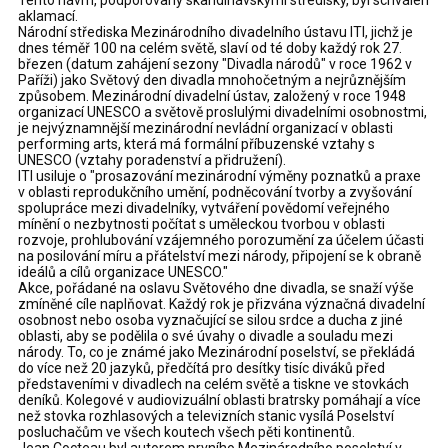
Tento návrh, podporovaný skandinávskými středisky, byl schválen
aklamací.
Národní střediska Mezinárodního divadelního ústavu ITI, jichž je
dnes téměř 100 na celém světě, slaví od té doby každý rok 27.
březen (datum zahájení sezony "Divadla národů" v roce 1962 v
Paříži) jako Světový den divadla mnohočetným a nejrůznějším
způsobem. Mezinárodní divadelní ústav, založený v roce 1948
organizací UNESCO a světově proslulými divadelními osobnostmi,
je nejvýznamnější mezinárodní nevládní organizací v oblasti
performing arts, která má formální příbuzenské vztahy s
UNESCO (vztahy poradenství a přidružení).
ITI usiluje o "prosazování mezinárodní výměny poznatků a praxe
v oblasti reprodukčního umění, podněcování tvorby a zvyšování
spolupráce mezi divadelníky, vytváření povědomí veřejného
mínění o nezbytnosti počítat s uměleckou tvorbou v oblasti
rozvoje, prohlubování vzájemného porozumění za účelem účasti
na posilování míru a přátelství mezi národy, připojení se k obraně
ideálů a cílů organizace UNESCO."
Akce, pořádané na oslavu Světového dne divadla, se snaží výše
zmíněné cíle naplňovat. Každý rok je přizvána význačná divadelní
osobnost nebo osoba vyznačující se silou srdce a ducha z jiné
oblasti, aby se podělila o své úvahy o divadle a souladu mezi
národy. To, co je známé jako Mezinárodní poselství, se překládá
do více než 20 jazyků, předčítá pro desítky tisíc diváků před
představeními v divadlech na celém světě a tiskne ve stovkách
deníků. Kolegové v audiovizuální oblasti bratrsky pomáhají a více
než stovka rozhlasových a televizních stanic vysílá Poselství
posluchačům ve všech koutech všech pěti kontinentů.