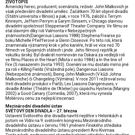
ŽIVOTOPIS
Americký herec, producent, scenárista, režisér. John Malkovich je
však především divadelní umělec. Začátkem 70.let objevil divadlo
(Státní universita v Illinois) a pak, v roce 1976, založil s Terrym
Kinneym, Jeffem Perrym a Garym Sinisem, v Chicago slavnou
divadelní společnost Steppenwolf Theater Company. Ve filmu se
stal slavným díky roli Valmonta v Nebezpečných
známostech(Dangerous Liaisons 1988) Stephena Frearse po
boku Michelle Pfeifferové a Glenn Closeové. Po této roli, která
znamenala významný krok v jeho kariéře, hrál ve více než 70
filmech ve Spojených státech i jinde. Jeho filmový rejstřík je
vskutku široký. Byl dvakrát nominován na Oskara za vedlejší roli
ve filmu Places in the Heart (Místa v srdci 1984) a In the line of
Fire (S nasazením života 1993). Ocenění se mu dostalo mimo jiné
za roli v Killing Fields (Vražedná pole), Dangerous Liaisons
(Nebezpečné známosti), Being John Malkovich (V kůži Johna
Malkoviche) či Changeling (Výměna). V roce 2011 režíroval svou
třetí divadelní produkci v Paříži, Les Liaisons Dangereuses, v
divadle Atelier (Théâtre de l'Atelier) po úspěchu Hysteria (Marigny
2002) a Good Canary (Comedia, 2007), která mu vynesla
Molièrovu cenu za nejlepší inscenaci.
Mezinárodní divadelní ústav
SVĚTOVÝ DEN DIVADLA – 27. března
Ustavení Světového dne divadla navrhl nejdříve v Helsinkách a
potom ve Vídni na 9. světovém kongresu Mezinárodního
divadelního ústavu v červnu 1961 jménem Finského střediska
Mezinárodního divadelního ústavu prezident Arvi Kivimaa.