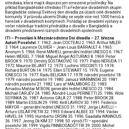
střediska, která mají k dispozici jen omezené prostředky. Na
příklad Bangladéšské středisko ITI a Federace divadelních skupin
Bangladéše oslavují Světový den divadla za účasti celé divadelní
komunity. V průvodu ulicemi Dháky se sejde více než 1000 herců a
hereček v divadelních kostýmech. Pořádají se divadelní výstavy a
večer následuje tradiční přednáška o divadle v Bangladéši a
divadelní představení různých divadelních společností.
ITI – Provolání k Mezinárodnímu Dni divadla – 27. března
Autoři Poselství
: 1. 1962: Jean COCTEAU 2. 1963: Arthur MILER
3. 1964: Laurence OLIVIER – Jean-Louis BARRAULT 4. 1965:
Anonym 5. 1966: René MAHEU, generální ředitel UNESCO 6. 1967:
Helen WEIGEL 7. 1968: Miguel Angel ASTURIAS 8. 1969: Peter
BROOK 9. 1970: Dimitrij ŠOSTAKOVIČ 10. 1971: Pablo NERUDA 11.
1972: Maurice BEJART 12. 1973: Luchino VISCONTI 13. 1974:
Richard BURTON 14. 1975: Ellen STEWART 15. 1976: Eugene
IONESCO 16. 1977: Radu BELIGAN 17. 1978: národní poselství 18.
1979: národní poselství 19. 1980: Janusz WARMINSKI 20. 1981:
národní poselství 21. 1982: Lars af MALMBORG 22. 1983:
Amadou Mahtar M´BOW, generální ředitel UNESCO 23. 1984:
Michail CARJEV 24. 1985: Abndré-Louis PERINETTI 25. 1986: Wole
SOYINKA 26. 1987: Antonio GALA 27. 1988: Peter BROOK 28.
1989: Martin ESSLIN 29. 1990: Kirill LAVROV 30. 1991: Federico
MAYOR – generální ředitel UNESCO 31. 1992: Jorge LAVELLI –
Arturo USLAR PIETRI 32. 1993: Edward ALBEE 33. 1994: Václav
HAVEL 34. 1995: Humberto ORSINI 35. 1996: Saadalla WANNOUS
36. 1997: Jeong Ok KIM 37. 1998: 50. výročí ITI – speciální
poselství 38. 1999: Vigdís FINNBOGADÓTTIR 39. 2000: Michel