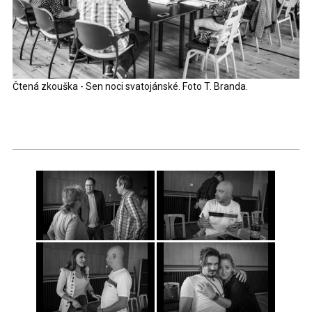
Čtená zkouška - Sen noci svatojánské. Foto T. Branda.