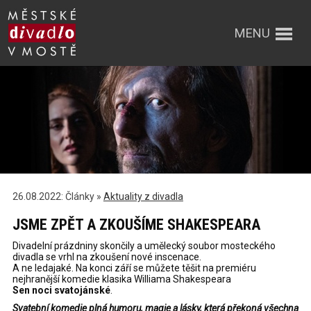
MENU
26.08.2022: Články »
Aktuality z divadla
JSME ZPĚT A ZKOUŠÍME SHAKESPEARA
Divadelní prázdniny skončily a umělecký soubor mosteckého
divadla se vrhl na zkoušení nové inscenace.
A ne ledajaké. Na konci září se můžete těšit na premiéru
nejhranější komedie klasika Williama Shakespeara
Sen noci svatojánské
.
Svatební komedie plná humoru, magie a lásky, která překoná všechna