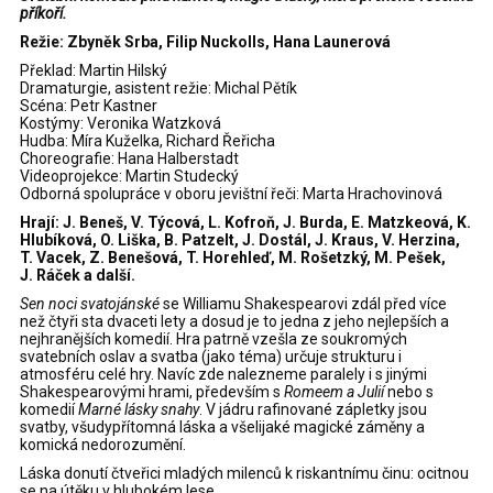
příkoří.
Režie: Zbyněk Srba, Filip Nuckolls, Hana Launerová
Překlad: Martin Hilský
Dramaturgie, asistent režie: Michal Pětík
Scéna: Petr Kastner
Kostýmy: Veronika Watzková
Hudba: Míra Kuželka, Richard Řeřicha
Choreografie: Hana Halberstadt
Videoprojekce: Martin Studecký
Odborná spolupráce v oboru jevištní řeči: Marta Hrachovinová
Hrají: J. Beneš, V. Týcová, L. Kofroň, J. Burda, E. Matzkeová, K.
Hlubíková, O. Liška, B. Patzelt, J. Dostál, J. Kraus, V. Herzina,
T. Vacek, Z. Benešová, T. Horehleď, M. Rošetzký, M. Pešek,
J. Ráček a další.
Sen noci svatojánské
se Williamu Shakespearovi zdál před více
než čtyři sta dvaceti lety a dosud je to jedna z jeho nejlepších a
nejhranějších komedií. Hra patrně vzešla ze soukromých
svatebních oslav a svatba (jako téma) určuje strukturu i
atmosféru celé hry. Navíc zde nalezneme paralely i s jinými
Shakespearovými hrami, především s
Romeem a Julií
nebo s
komedií
Marné lásky snahy
. V jádru rafinované zápletky jsou
svatby, všudypřítomná láska a všelijaké magické záměny a
komická nedorozumění.
Láska donutí čtveřici mladých milenců k riskantnímu činu: ocitnou
se na útěku v hlubokém lese.