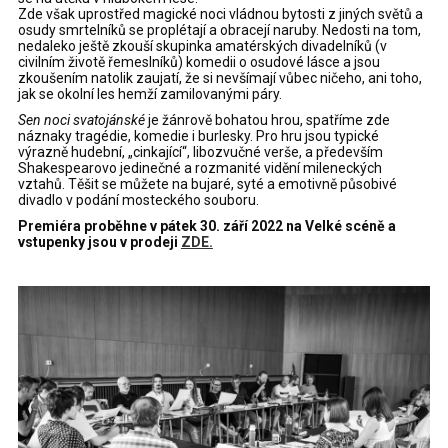
Zde však uprostřed magické noci vládnou bytosti z jiných světů a
osudy smrtelníků se proplétají a obracejí naruby. Nedosti na tom,
nedaleko ještě zkouší skupinka amatérských divadelníků (v
civilním životě řemeslníků) komedii o osudové lásce a jsou
zkoušením natolik zaujatí, že si nevšímají vůbec ničeho, ani toho,
jak se okolní les hemží zamilovanými páry.
Sen noci svatojánské
je žánrově bohatou hrou, spatříme zde
náznaky tragédie, komedie i burlesky. Pro hru jsou typické
výrazně hudební, „cinkající“, libozvučné verše, a především
Shakespearovo jedinečné a rozmanité vidění mileneckých
vztahů. Těšit se můžete na bujaré, syté a emotivně působivé
divadlo v podání mosteckého souboru.
Premiéra proběhne v pátek 30. září 2022 na Velké scéně a
vstupenky jsou v prodeji
ZDE.