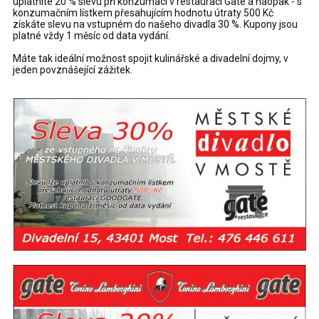
uplatníte 20 % slevu při konzumaci v restauraci Gate a naopak - s
konzumačním lístkem přesahujícím hodnotu útraty 500 Kč
získáte slevu na vstupném do našeho divadla 30 %. Kupony jsou
platné vždy 1 měsíc od data vydání.
Máte tak ideální možnost spojit kulinářské a divadelní dojmy, v
jeden povznášející zážitek.