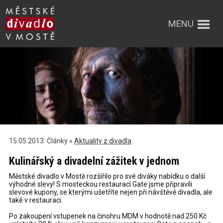
MENU
15.05.2013: Články »
Aktuality z divadla
Kulinářský a divadelní zážitek v jednom
Městské divadlo v Mostě rozšířilo pro své diváky nabídku o další
výhodné slevy! S mosteckou restaurací Gate jsme připravili
slevové kupony, se kterými ušetříte nejen při návštěvě divadla, ale
také v restauraci.
Po zakoupení vstupenek na činohru MDM v hodnotě nad 250 Kč