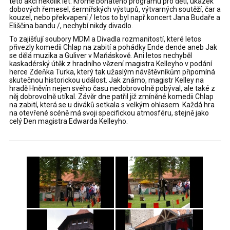
této akci několik let. Kromě bohatého programu pro děti, ukázek
dobových řemesel, šermířských výstupů, výtvarných soutěží, čar a
kouzel, nebo překvapení / letos to byl např.koncert Jana Budaře a
Eliščina bandu /, nechybí nikdy divadlo.
To zajišťují soubory MDM a Divadla rozmanitostí, které letos
přivezly komedii Chlap na zabití a pohádky Ende dende aneb Jak
se dělá muzika a Guliver v Maňáskově. Ani letos nechyběl
kaskadérský útěk z hradního vězení magistra Kelleyho v podání
herce Zdeňka Turka, který tak užaslým návštěvníkům připomíná
skutečnou historickou událost. Jak známo, magistr Kelley na
hradě Hněvín nejen svého času nedobrovolně pobýval, ale také z
něj dobrovolně utíkal. Závěr dne patřil již zmíněné komedii Chlap
na zabití, která se u diváků setkala s velkým ohlasem. Každá hra
na otevřené scéně má svoji specifickou atmosféru, stejně jako
celý Den magistra Edwarda Kelleyho.