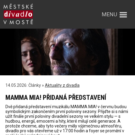
MENU
14.05.2026: Články »
Aktuality z divadla
MAMMA MIA! PŘIDANÁ PŘEDSTAVENÍ
Dvě přidaná představení muzikálu MAMMA MIA! v červnu budou
symbolickým zakončením první poloviny sezony. Přijďte si s námi
užít finále první poloviny divadelní sezony ve velkém stylu — s
hudbou, energií, emocemi a hity, které milují celé generace. A
protože chceme, aby tyto večery měly výjimečnou atmosféru,
divadlo pro vás otevřeme už v 17:00 hodin a foyer se promění v