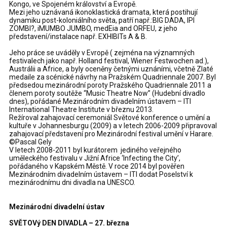
Kongo, ve Spojeném království a Evropě.
Mezi jeho uznávaná ikonoklastická dramata, která postihují
dynamiku post-koloniálního světa, patří např.:BIG DADA, IPI
ZOMBI?, iMUMBO JUMBO, medEia and ORFEU, z jeho
představení/instalace např. EXHIBITs A & B.
Jeho práce se uváděly v Evropě ( zejména na významných
festivalech jako např. Holland festival, Wiener Festwochen ad.),
Austrálii a Africe, a byly oceněny četnými uznáními, včetně Zlaté
medaile za scénické návrhy na Pražském Quadriennale 2007. Byl
předsedou mezinárodní poroty Pražského Quadriennale 2011 a
členem poroty soutěže “Music Theatre Now” (Hudební divadlo
dnes), pořádané Mezinárodním divadelním ústavem – ITI
International Theatre Institute v březnu 2013.
Režíroval zahajovací ceremoniál Světové konference o umění a
kultuře v Johannesburgu (2009) a v letech 2006-2009 připravoval
zahajovací představení pro Mezinárodní festival umění v Harare.
©Pascal Gely
V letech 2008-2011 byl kurátorem jediného veřejného
uměleckého festivalu v Jižní Africe ‘Infecting the City’,
pořádaného v Kapském Městě. V roce 2014 byl pověřen
Mezinárodním divadelním ústavem – ITI dodat Poselství k
mezinárodnímu dni divadla na UNESCO.
Mezinárodní divadelní ústav
SVĚTOVý DEN DIVADLA – 27. března