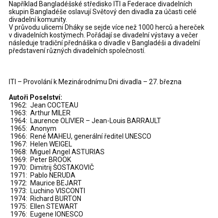
Například Bangladéšské středisko ITI a Federace divadelních
skupin Bangladéše oslavují Světový den divadla za účasti celé
divadelní komunity.
V průvodu ulicemi Dháky se sejde více než 1000 herců a hereček
v divadelních kostýmech. Pořádají se divadelní výstavy a večer
následuje tradiční přednáška o divadle v Bangladéši a divadelní
představení různých divadelních společností.
ITI – Provolání k Mezinárodnímu Dni divadla – 27. března
Autoři Poselství:
1962: Jean COCTEAU
1963: Arthur MILER
1964: Laurence OLIVIER – Jean-Louis BARRAULT
1965: Anonym
1966: René MAHEU, generální ředitel UNESCO
1967: Helen WEIGEL
1968: Miguel Angel ASTURIAS
1969: Peter BROOK
1970: Dimitrij ŠOSTAKOVIČ
1971: Pablo NERUDA
1972: Maurice BEJART
1973: Luchino VISCONTI
1974: Richard BURTON
1975: Ellen STEWART
1976: Eugene IONESCO