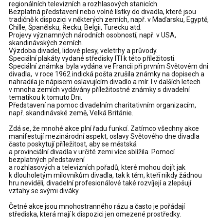
regionálních televizních a rozhlasových stanicích.
Bezplatná představení nebo volné lístky do divadla, které jsou
tradičně k dispozici v některých zemích, např. v Maďarsku, Egyptě,
Chille, Španělsku, Řecku, Belgii, Turecku atd.
Projevy významných národních osobností, např. v USA,
skandinávských zemích.
Výzdoba divadel, lidové plesy, veletrhy a průvody.
Speciální plakáty vydané středisky ITI k této příležitosti.
Speciální známka byla vydána ve Francii při prvním Světovém dni
divadla, v roce 1962 indická pošta zrušila známky na dopisech a
nahradila je nápisem oslavujícím divadlo a mír. I v dalších letech
v mnoha zemích vydávány příležitostné známky s divadelní
tematikou k tomuto Dni.
Představení na pomoc divadelním charitativním organizacím,
např. skandinávské země, Velká Británie.
Zdá se, že mnohé akce plní řadu funkcí. Zatímco všechny akce
manifestují mezinárodní aspekt, oslavy Světového dne divadla
často poskytují příležitost, aby se městská
a provinciální divadla v určité zemi více sblížila. Pomocí
bezplatných představení
a rozhlasových a televizních pořadů, které mohou dojít jak
k dlouholetým milovníkům divadla, tak k těm, kteří nikdy žádnou
hru neviděli, divadelní profesionálové také rozvíjejí a zlepšují
vztahy se svými diváky.
Četné akce jsou mnohostranného rázu a často je pořádají
střediska, která mají k dispozici jen omezené prostředky.