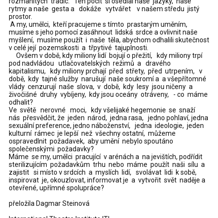
rozmanitých tradic. Ten pocit si osedlal naše jazyky, naše
rytmy a naše gesta a dokáže vytvářet v našem středu jistý
prostor.
A my, umělci, kteří pracujeme s tímto prastarým uměním,
musíme s jeho pomocí zasáhnout lidská srdce a ovlivnit naše
myšlení, musíme použít i naše těla, abychom odhalili skutečnost
v celé její pozemskosti a třpytivé tajuplnosti.
Ovšem v době, kdy miliony lidí bojují o přežití, kdy miliony trpí
pod nadvládou utlačovatelských režimů a dravého
kapitalismu, kdy miliony prchají před střety, před utrpením, v
době, kdy tajné služby narušují naše soukromí a a všepřítomné
vlády cenzurují naše slova, v době, kdy lesy jsou ničeny a
živočišné druhy vybíjeny, kdy jsou oceány otráveny, - co máme
odhalit?
Ve světě nerovné moci, kdy všelijaké hegemonie se snaží
nás přesvědčit, že jeden národ, jedna rasa, jedno pohlaví, jedna
sexuální preference, jedno náboženství, jedna ideologie, jeden
kulturní rámec je lepší než všechny ostatní, můžeme
ospravedlnit požadavek, aby umění nebylo spoutáno
společenskými požadavky?
Máme se my, umělci pracující v arénách a na jevištích, podřídit
sterilizujícím požadavkům trhu nebo máme použít naši sílu a
zajistit si místo v srdcích a myslích lidí, svolávat lidi k sobě,
inspirovat je, okouzlovat, informovat je a vytvořit svět naděje a
otevřené, upřímné spolupráce?
přeložila Dagmar Steinová