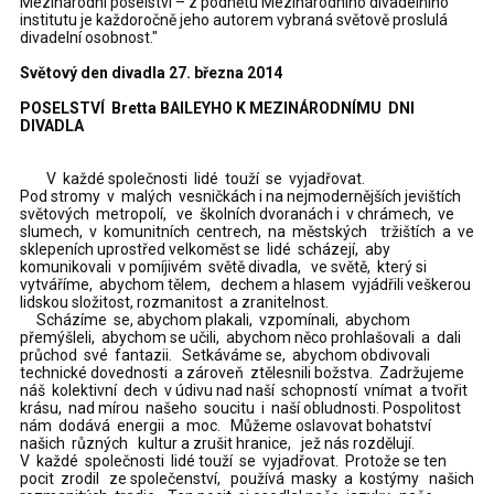
Mezinárodní poselství – z podnětu Mezinárodního divadelního
institutu je každoročně jeho autorem vybraná světově proslulá
divadelní osobnost."
Světový den divadla 27. března 2014
POSELSTVÍ Bretta BAILEYHO K MEZINÁRODNÍMU DNI
DIVADLA
V každé společnosti lidé touží se vyjadřovat.
Pod stromy v malých vesničkách i na nejmodernějších jevištích
světových metropolí, ve školních dvoranách i v chrámech, ve
slumech, v komunitních centrech, na městských tržištích a ve
sklepeních uprostřed velkoměst se lidé scházejí, aby
komunikovali v pomíjivém světě divadla, ve světě, který si
vytváříme, abychom tělem, dechem a hlasem vyjádřili veškerou
lidskou složitost, rozmanitost a zranitelnost.
Scházíme se, abychom plakali, vzpomínali, abychom
přemýšleli, abychom se učili, abychom něco prohlašovali a dali
průchod své fantazii. Setkáváme se, abychom obdivovali
technické dovednosti a zároveň ztělesnili božstva. Zadržujeme
náš kolektivní dech v údivu nad naší schopností vnímat a tvořit
krásu, nad mírou našeho soucitu i naší obludnosti. Pospolitost
nám dodává energii a moc. Můžeme oslavovat bohatství
našich různých kultur a zrušit hranice, jež nás rozdělují.
V každé společnosti lidé touží se vyjadřovat. Protože se ten
pocit zrodil ze společenství, používá masky a kostýmy našich