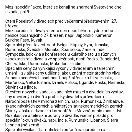
Mezi speciální akce, které se konají na znamení Světového dne
divadla, patří:
Čtení Poselství v divadlech před večerními představeními 27.
března.
Mezinárodní festivaly v tento den nebo během týdne nebo
měsíce obsahujícího 27. březen, např. Japonsko, Kamerun,
Burkina Faso, Kuvajt.
Speciální představení: např. Belgie, Filipíny, Kypr, Tunisko,
Rumunsko, Švédsko, Monako, Španělsko, Zaire a jinde.
Sympozia, kolokvia a konference u kulatého stolu o různých
aspektech role divadla ve společnosti, např. Řecko, Bangladéš,
Chorvatsko, Rumunsko, Makedonie, Indie.
Speciální ceny za vynikající výkony v divadelním a tanečním
umění – zvláště ceny udělené jako uznání mezinárodního vlivu
činnosti oceněných osobností, např. střediska ITI ve Finsku,
Maďarsku, Velké Británii, Izraeli, Polsku, Ugandě, Rusku, Německu,
Slovinsku a jinde.
Otevření nových divadel, divadelních muzeí a divadelních výstav;
dny otevřených dveří a prohlídky divadel s průvodcem.
Národní poselství v mnoha zemích, např. Rumunsku, Zimbabwe,
skandinávských zemích a některých latinskoamerických zemích.
Články v tisku o divadle a komentáře o Mezinárodním poselství.
Rozhlasové a televizní pořady o divadle, včetně pořadů pro
speciální okruh diváků, např. Indie, Rumunsko, Libanon, Sierra
Leone a jiné země.
Speciální vysílání dramatických pořadů na národních a