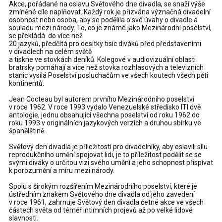
Akce, pořádané na oslavu Světového dne divadla, se snaží výše
zmíněné cíle naplňovat. Každý rok je přizvána význačná divadelní
osobnost nebo osoba, aby se podělila o své úvahy o divadle a
souladu mezi národy. To, co je známé jako Mezinárodní poselství,
se překládá do více než
20 jazyků, předčítá pro desítky tisíc diváků před představeními
v divadlech na celém světě
a tiskne ve stovkách deníků. Kolegové v audiovizuální oblasti
bratrsky pomáhají a více než stovka rozhlasových a televizních
stanic vysílá Poselství posluchačům ve všech koutech všech pěti
kontinentů.
Jean Cocteau byl autorem prvního Mezinárodního poselství
v roce 1962. V roce 1993 vydalo Venezuelské středisko ITI dvě
antologie, jednu obsahující všechna poselství od roku 1962 do
roku 1993 v originálních jazykových verzích a druhou sbírku ve
španělštině.
Světový den divadla je příležitostí pro divadelníky, aby oslavili sílu
reprodukčního umění spojovat lidi, je to příležitost podělit se se
svými diváky o určitou vizi svého umění a jeho schopnost přispívat
k porozumění a míru mezi národy.
Spolu s širokým rozšířením Mezinárodního poselství, které je
ústředním znakem Světového dne divadla od jeho zavedení
v roce 1961, zahrnuje Světový den divadla četné akce ve všech
částech světa od téměř intimních projevů až po velké lidové
slavnosti.