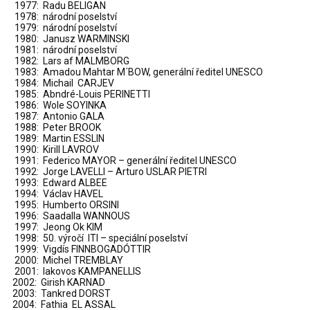
1977: Radu BELIGAN
1978: národní poselství
1979: národní poselství
1980: Janusz WARMINSKI
1981: národní poselství
1982: Lars af MALMBORG
1983: Amadou Mahtar M´BOW, generální ředitel UNESCO
1984: Michail CARJEV
1985: Abndré-Louis PERINETTI
1986: Wole SOYINKA
1987: Antonio GALA
1988: Peter BROOK
1989: Martin ESSLIN
1990: Kirill LAVROV
1991: Federico MAYOR – generální ředitel UNESCO
1992: Jorge LAVELLI – Arturo USLAR PIETRI
1993: Edward ALBEE
1994: Václav HAVEL
1995: Humberto ORSINI
1996: Saadalla WANNOUS
1997: Jeong Ok KIM
1998: 50. výročí ITI – speciální poselství
1999: Vigdís FINNBOGADÓTTIR
2000: Michel TREMBLAY
2001: Iakovos KAMPANELLIS
2002: Girish KARNAD
2003: Tankred DORST
2004: Fathia EL ASSAL