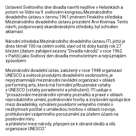
Ustavení Světového dne divadla navrhl nejdříve v Helsinkách a
potom ve Vídni na 9. světovém kongresu Mezinárodního
divadelního ústavu v červnu 1961 jménem Finského střediska
Mezinárodního divadelního ústavu prezident Arvi Kivimaa. Tento
návrh, podporovaný skandinávskými středisky, byl schválen
aklamací.
Národní střediska Mezinárodního divadelního ústavu ITI, jichž je
dnes téměř 100 na celém světě, slaví od té doby každý rok 27.
březen (datum zahájení sezony "Divadla národů" v roce 1962
v Paříži) jako Světový den divadla mnohočetným a nejrůznějším
způsobem.
Mezinárodní divadelní ústav, založený v roce 1948 organizací
UNESCO a světově proslulými divadelními osobnostmi, je
nejvýznamnější mezinárodní nevládní organizací v oblasti
performing arts, která má formální příbuzenské vztahy
s UNESCO (vztahy poradenství a přidružení). ITI usiluje o
"prosazování mezinárodní výměny poznatků a praxe v oblasti
reprodukčního umění, podněcování tvorby a zvyšování spolupráce
mezi divadelníky, vytváření povědomí veřejného mínění o
nezbytnosti počítat s uměleckou tvorbou v oblasti rozvoje,
prohlubování vzájemného porozumění za účelem účasti na
posilování míru
a přátelství mezi národy, připojení se k obraně ideálů a cílů
organizace UNESCO."