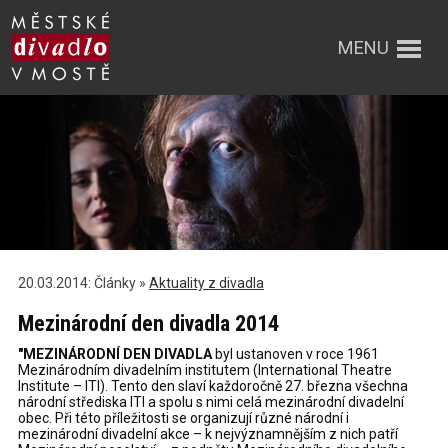
MENU
20.03.2014: Články »
Aktuality z divadla
Mezinárodní den divadla 2014
"MEZINÁRODNÍ DEN DIVADLA
byl ustanoven v roce 1961
Mezinárodním divadelním institutem (International Theatre
Institute – ITI). Tento den slaví každoročně 27. března všechna
národní střediska ITI a spolu s nimi celá mezinárodní divadelní
obec. Při této příležitosti se organizují různé národní i
mezinárodní divadelní akce – k nejvýznamnějším z nich patří