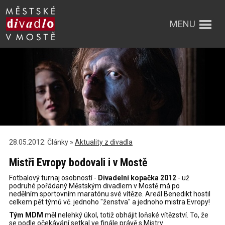
MENU
28.05.2012: Články »
Aktuality z divadla
Mistři Evropy bodovali i v Mostě
Fotbalový turnaj osobností -
Divadelní kopačka 2012
- už
podruhé pořádaný Městským divadlem v Mostě má po
nedělním sportovním maratónu své vítěze. Areál Benedikt hostil
celkem pět týmů vč. jednoho "ženstva" a jednoho mistra Evropy!
Tým MDM
měl nelehký úkol, totiž obhájit loňské vítězství. To, že
se podle očekávání setkal ve finále právě s Mistry