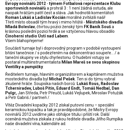
Evropy novinářů 2012
-
týmem Fotbalová reprezentace Klubu
sportovních novinářů
a prohrál 3 : 1 není žádná ostuda, ale
naopak hráčům patří čest a sláva. Jak hodnotili komentátoři
Roman Lukáš a Ladislav Kocián
morálně zvítězili naši!
Třetí místo obsadil tým hravý i mimo hřiště -
Městského divadla
Mladá Boleslav
, čtvrtou pozici ženský tým
FK Baník Souš
a
krásnou poslední pozici hrdě a se vztyčenou hlavou obsadilo
Činoherní studio Ústí nad Labem
.
Všem blahopřejeme!
Součástí turnaje byl i doprovodný program v podobě vystoupení
břišní tanečnice / s podezřením na dekoncentraci soupeře… / a
taneční skupiny ve stylu chyrlestonu. O hudební vstupy se
postaral multiinstrumentalista
Milan Mareš se
svou skupinou
Ventilky a pumpičky
.
Ředitelem turnaje, hlavním organizátorem a kapitánem mužstva
mosteckého divadla byl
Michal Pešek
. Ten si do týmu vybral
zkušené hráče. Soupiska našich borců:
Lukáš Rous, Radoslav
Tcherniradev, Luboš Pitín, Eduard Endt, Tomáš Nedbal, Dan
Pulgr,
Jan Středa, Petr Přeučil, Lukáš Vejlupek, Miroslav Potužák
a Petr Gabriš / partneři /.
Vítěz Divadelní kopačky 2012 získal putovní cenu – speciální
keramickou kopačku a tak je pravděpodobné, že Mistry Evropy
novinářů 2012 uvidíme jako obhájce titulu i příští rok. Další
oceněná mužstva získala z rukou ředitele divadla Jiřího Rumpíka
naše divadelní vína, kalendáře ad.