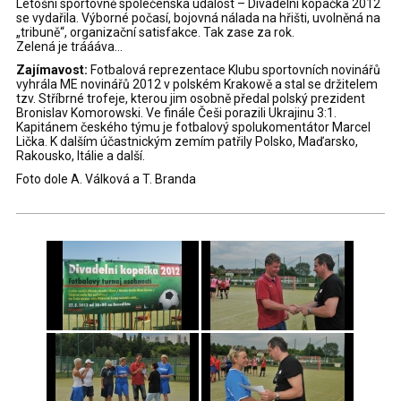
Letošní sportovně společenská událost – Divadelní kopačka 2012
se vydařila. Výborné počasí, bojovná nálada na hřišti, uvolněná na
„tribuně“, organizační satisfakce. Tak zase za rok.
Zelená je tráááva…
Zajímavost:
Fotbalová reprezentace Klubu sportovních novinářů
vyhrála ME novinářů 2012 v polském Krakowě a stal se držitelem
tzv. Stříbrné trofeje, kterou jim osobně předal polský prezident
Bronislav Komorowski. Ve finále Češi porazili Ukrajinu 3:1.
Kapitánem českého týmu je fotbalový spolukomentátor Marcel
Lička. K dalším účastnickým zemím patřily Polsko, Maďarsko,
Rakousko, Itálie a další.
Foto dole A. Válková a T. Branda