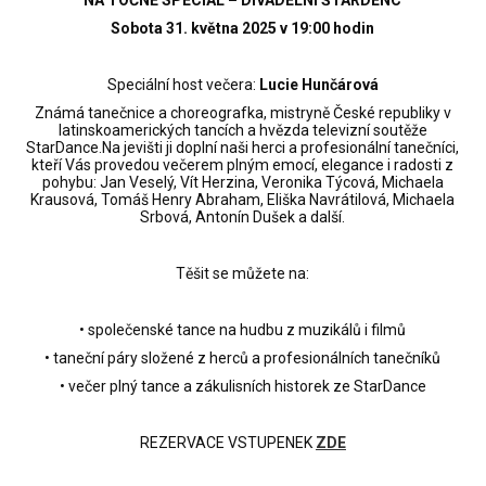
NA TOČNĚ SPECIÁL – DIVADELNÍ ŠTÁRDENC
Sobota 31. května 2025 v 19:00 hodin
Speciální host večera:
Lucie Hunčárová
Známá tanečnice a choreografka, mistryně České republiky v
latinskoamerických tancích a hvězda televizní soutěže
StarDance.Na jevišti ji doplní naši herci a profesionální tanečníci,
kteří Vás provedou večerem plným emocí, elegance i radosti z
pohybu: Jan Veselý, Vít Herzina, Veronika Týcová, Michaela
Krausová, Tomáš Henry Abraham, Eliška Navrátilová, Michaela
Srbová, Antonín Dušek a další.
Těšit se můžete na:
• společenské tance na hudbu z muzikálů i filmů
• taneční páry složené z herců a profesionálních tanečníků
• večer plný tance a zákulisních historek ze StarDance
REZERVACE VSTUPENEK
ZDE