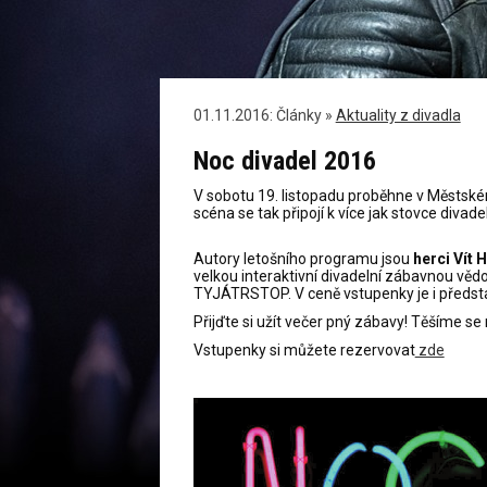
01.11.2016: Články »
Aktuality z divadla
Noc divadel 2016
V sobotu 19. listopadu proběhne v Městském
scéna se tak připojí k více jak stovce divad
Autory letošního programu jsou
herci Vít 
velkou interaktivní divadelní zábavnou v
TYJÁTRSTOP. V ceně vstupenky je i předst
Přijďte si užít večer pný zábavy! Těšíme se 
Vstupenky si můžete rezervovat
zde