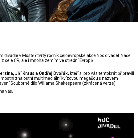
 divadle v Mostě čtvrtý ročník celoevropské akce Noc divadel. Naše
el z celé ČR, ale i mnoha zemím ve střední Evropě.
Herzina, Jiří Kraus a Ondřej Dvořák,
kteří si pro vás tentokrát připravili
ědomostní znalostní multimediální kvízovou megašou s názvem
avení Souborné dílo Williama Shakespeara (zkrácená verze).
na vás.